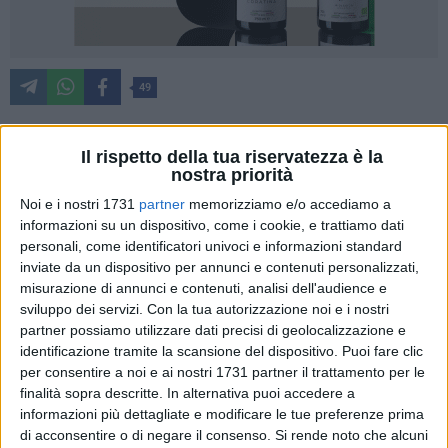
49
Il rispetto della tua riservatezza è la
"Il Gruppo Parenti e Famiglie delle Vittime del crollo di via
nostra priorità
Canosa 1959 tramite il portavoce Nino Vinella, ringrazia gli
Noi e i nostri 1731
partner
memorizziamo e/o accediamo a
intervenuti tutti alla commemorazione svoltasi nella
informazioni su un dispositivo, come i cookie, e trattiamo dati
mattinata di sabato 16 settembre alla stele di Via dei Pini in
personali, come identificatori univoci e informazioni standard
occasione del 64° anniversario da quella tragedia che
inviate da un dispositivo per annunci e contenuti personalizzati,
catapultò il nome di Barletta a livello nazionale e mondiale
misurazione di annunci e contenuti, analisi dell'audience e
come sciagurato caso di malaedilizia col bilancio di ben 58
sviluppo dei servizi.
Con la tua autorizzazione noi e i nostri
partner possiamo utilizzare dati precisi di geolocalizzazione e
morti.
identificazione tramite la scansione del dispositivo. Puoi fare clic
per consentire a noi e ai nostri 1731 partner il trattamento per le
In particolare, si ringrazia pubblicamente l'Ufficio Territoriale
finalità sopra descritte. In alternativa puoi accedere a
di Governo nella persona del Viceprefetto aggiunto dott.ssa
informazioni più dettagliate e modificare le tue preferenze prima
Ilenia Piazzolla su delega di S E. Prefetto dott.ssa Rossana
di acconsentire o di negare il consenso.
Si rende noto che alcuni