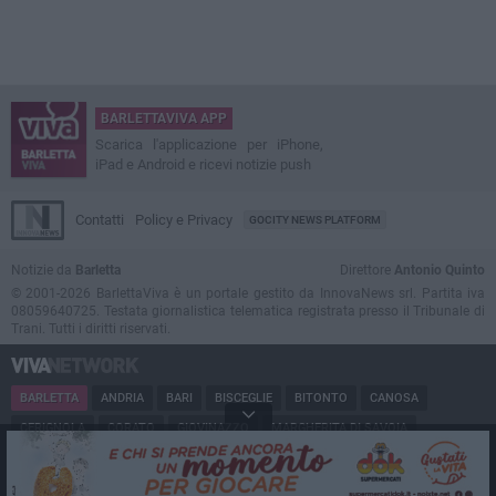
BARLETTAVIVA APP
Scarica l'applicazione per iPhone,
iPad e Android e ricevi notizie push
Contatti
Policy e Privacy
GOCITY NEWS PLATFORM
Notizie da
Barletta
Direttore
Antonio Quinto
© 2001-2026 BarlettaViva è un portale gestito da InnovaNews srl. Partita iva
08059640725. Testata giornalistica telematica registrata presso il Tribunale di
Trani. Tutti i diritti riservati.
BARLETTA
ANDRIA
BARI
BISCEGLIE
BITONTO
CANOSA
CERIGNOLA
CORATO
GIOVINAZZO
MARGHERITA DI SAVOIA
MINERVINO
MODUGNO
MOLFETTA
PUGLIA
RUVO
SAN FERDINANDO
SPINAZZOLA
TERLIZZI
TRANI
TRINITAPOLI