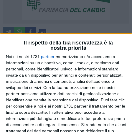
40
Il rispetto della tua riservatezza è la
nostra priorità
Il Giudice per le Indagini preliminari presso il Tribunale di
Noi e i nostri 1731
partner
memorizziamo e/o accediamo a
Trani, condividendo la richiesta avanzata dall'Ufficio di
informazioni su un dispositivo, come i cookie, e trattiamo dati
personali, come identificatori univoci e informazioni standard
Procura di Trani ha disposto la misura cautelare personale
inviate da un dispositivo per annunci e contenuti personalizzati,
degli
arresti domiciliari nei confronti di 2 imprenditori e un
misurazione di annunci e contenuti, analisi dell'audience e
pubblico ufficiale, funzionario della Agenzia delle Dogane e
sviluppo dei servizi.
Con la tua autorizzazione noi e i nostri
dei Monopoli di Bari,
per le ipotesi di reato di corruzione,
partner possiamo utilizzare dati precisi di geolocalizzazione e
falso ideologico e rivelazione dei segreti di ufficio, nonché il
identificazione tramite la scansione del dispositivo. Puoi fare clic
sequestro preventivo di due aziende
esercenti il deposito e
per consentire a noi e ai nostri 1731 partner il trattamento per le
la commercializzazione all'ingrosso e al dettaglio di prodotti
finalità sopra descritte. In alternativa puoi accedere a
informazioni più dettagliate e modificare le tue preferenze prima
petroliferi ed energetici ad uso agevolato e commerciale, con
di acconsentire o di negare il consenso.
Si rende noto che alcuni
sede, rispettivamente, in Canosa di Puglia e Barletta.
trattamenti dei dati personali possono non richiedere il tuo