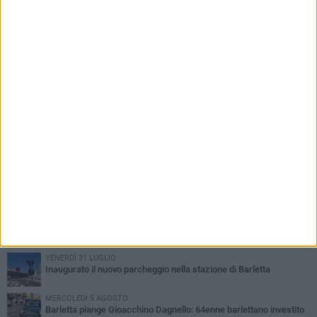
nei luoghi confiscati alla criminalità
PIÙ LETTI QUESTA SETTIMANA
VENERDÌ 31 LUGLIO
Inaugurato il nuovo parcheggio nella stazione di Barletta
MERCOLEDÌ 5 AGOSTO
Barletta piange Gioacchino Dagnello: 64enne barlettano investito