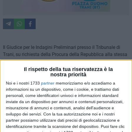
Il Giudice per le Indagini Preliminari presso il Tribunale di
Trani, su richiesta della Procura della Repubblica alla stessa
sede, ha emesso un decreto di sequestro preventivo,
finalizzato alla confisca anche per equivalente, di oltre 11
Il rispetto della tua riservatezza è la
nostra priorità
milioni di euro e 7 immobili nei confronti di 23
amministratori di diritto e di fatto di imprese coinvolte in una
Noi e i nostri 1733
partner
memorizziamo e/o accediamo a
informazioni su un dispositivo, come i cookie, e trattiamo dati
frode fiscale che, attraverso l'emissione e l'utilizzo di fatture
personali, come identificatori univoci e informazioni standard
per operazioni inesistenti, ha avuto come unico scopo
inviate da un dispositivo per annunci e contenuti personalizzati,
l'evasione delle Imposte Dirette e dell'IVA, per accumulare
misurazione di annunci e contenuti, analisi dell'audience e
patrimoni illeciti.
sviluppo dei servizi.
Con la tua autorizzazione noi e i nostri
partner possiamo utilizzare dati precisi di geolocalizzazione e
Il provvedimento, eseguito dai Finanzieri del Comando
identificazione tramite la scansione del dispositivo. Puoi fare clic