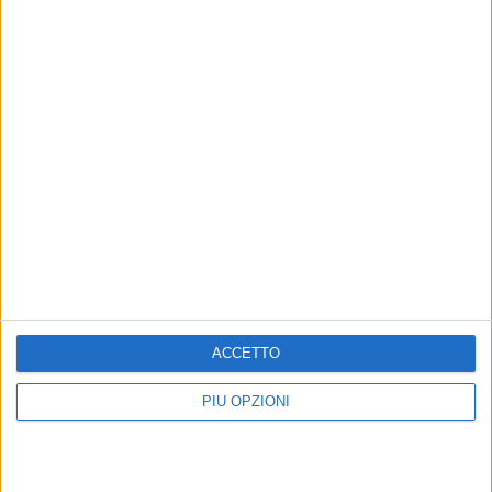
ACCETTO
Altri contenuti a tema
PIÙ OPZIONI