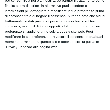
Provinciale Barletta-Andria-Trani, ha consentito di
per consentire a noi e ai nostri 1733 partner il trattamento per le
finalità sopra descritte. In alternativa puoi accedere a
disarticolare un circuito fraudolento che ha visto coinvolte
informazioni più dettagliate e modificare le tue preferenze prima
36 imprese, prevalentemente con sede nella "sesta" provincia
di acconsentire o di negare il consenso.
Si rende noto che alcuni
pugliese, parte delle quali hanno ottenuto, raggirando l'erario,
trattamenti dei dati personali possono non richiedere il tuo
un illecito vantaggio d'imposta, in termini di minori imposte
consenso, ma hai il diritto di opporti a tale trattamento. Le tue
da versare a causa di maggiori costi fittizi contabilizzati
preferenze si applicheranno solo a questo sito web. Puoi
sulla base di fatture per operazioni inesistenti create dal
modificare le tue preferenze o revocare il consenso in qualsiasi
nulla da parte di società "cartiere", per un ammontare
momento tornando su questo sito e facendo clic sul pulsante
"Privacy" in fondo alla pagina web.
complessivo di circa 18 milioni di euro.
In particolare, le indagini sono partite dall'analisi di alcune
segnalazioni per operazioni sospette che hanno indirizzato
gli investigatori verso ulteriori approfondimenti, tra i quali
l'audizione di oltre 90 persone informate sui fatti – quali
presunti clienti, fornitori, e dipendenti dei soggetti economici
coinvolti -, l'analisi di una moltitudine di transazioni
finanziarie attraverso appositi accertamenti bancari, nonché
l'esecuzione di attività ispettive fiscali.