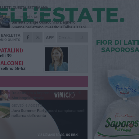
Ù LETTI QUESTA SETTIMANA
MERCOLEDÌ 5 AGOSTO
Barletta piange Gioacchino Dagnello:
64enne barlettano investito all'alba a Trani
A
BARLETTA
GIOVEDÌ 6 AGOSTO
APP
Il ricordo di "Cecco", il benzinaio col
NIO QUINTO
sorriso: «Contava i giorni che lo
paravano dalla pensione»
VENERDÌ 7 AGOSTO
Incidente sulla 16 bis a Barletta, traffico
bloccato verso Bari
MERCOLEDÌ 5 AGOSTO
Jova Summer Party, giovedì mattina
sopralluogo nell'area dell'evento
VENERDÌ 7 AGOSTO
Da estetista a imprenditrice: la storia di
Mariangela Nevola
GIOVEDÌ 6 AGOSTO
Jova Summer Party, nuovi campionamenti
nell'area dell'evento