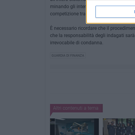
minando gli interessi dei lavoratori, tal
competizione tra imprese.
È necessario ricordare che il procediment
che la responsabilità degli indagati sar
irrevocabile di condanna.
GUARDIA DI FINANZA
Altri contenuti a tema