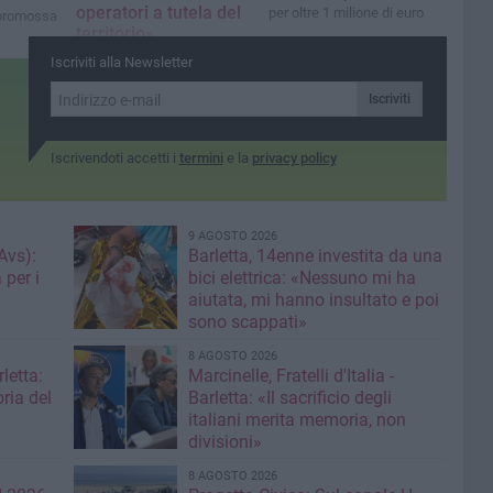
operatori a tutela del
per oltre 1 milione di euro
a promossa
territorio»
i
Un passaggio anche nella
Iscriviti alla Newsletter
sede della Guardia di
Finanza a Barletta
Iscriviti
Iscrivendoti accetti i
termini
e la
privacy policy
9 AGOSTO 2026
Avs):
Barletta, 14enne investita da una
 per i
bici elettrica: «Nessuno mi ha
aiutata, mi hanno insultato e poi
sono scappati»
8 AGOSTO 2026
letta:
Marcinelle, Fratelli d'Italia -
ria del
Barletta: «Il sacrificio degli
italiani merita memoria, non
divisioni»
8 AGOSTO 2026