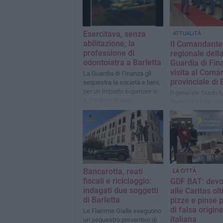
Esercitava, senza
ATTUALITÀ
abilitazione, la
Il Comandante
professione di
regionale dell
odontoiatra a Barletta
Guardia di Fin
visita al Coma
La Guardia di Finanza gli
provinciale di 
sequestra la società e beni,
per un importo superiore ai
Il generale Guido 
2,7 milioni di euro
Geremia ha incontra
personale e fatto i
sulle principali atti
Bancarotta, reati
LA CITTÀ
fiscali e riciclaggio:
GDF BAT: devo
indagati due soggetti
alle Caritas ol
di Barletta
pizze e pinse 
di falsa origin
Le Fiamme Gialle eseguono
italiana
un sequestro preventivo di