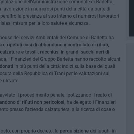
gnalazione dell'Amministrazione comunale di Barletta,
 lavorazione in numerosi punti della città da parte di
 peraltro la presenza al suo interno di numerosi lavoratori
siasi misura per la loro salute e sicurezza.
n house dei servizi Ambientali del Comune di Barletta ha
i e ripetuti casi di abbandono incontrollato di rifiuti,
alzature e tessili, racchiusi in grandi sacchi neri di
ienda, i Finanzieri del Gruppo Barletta hanno raccolto alcuni
ndonati
in più punti della città; indizi sulla base dei quali
ura della Repubblica di Trani per le valutazioni sul
 rilevate.
avviato il procedimento penale, ipotizzando il reato di
andono di rifiuti non pericolosi,
ha delegato i Finanzieri
to presso l'azienda calzaturiera, alla ricerca di cose o
posto, con proprio decreto, la
perquisizione
dei luoghi in