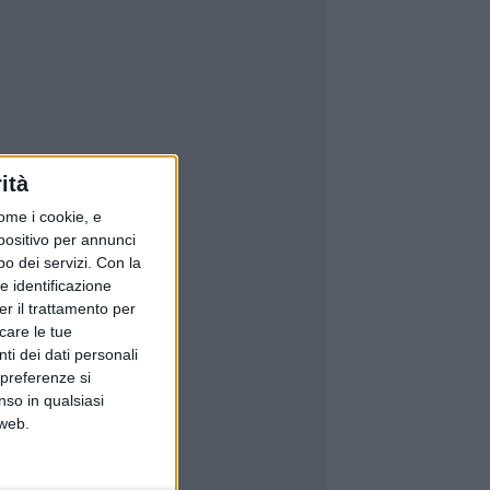
ità
ome i cookie, e
spositivo per annunci
o dei servizi.
Con la
e identificazione
er il trattamento per
icare le tue
ti dei dati personali
 preferenze si
nso in qualsiasi
 web.