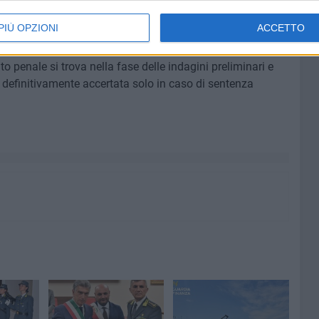
volta sfruttati, e compromettendo la leale e sana
PIÙ OPZIONI
ACCETTO
o penale si trova nella fase delle indagini preliminari e
à definitivamente accertata solo in caso di sentenza