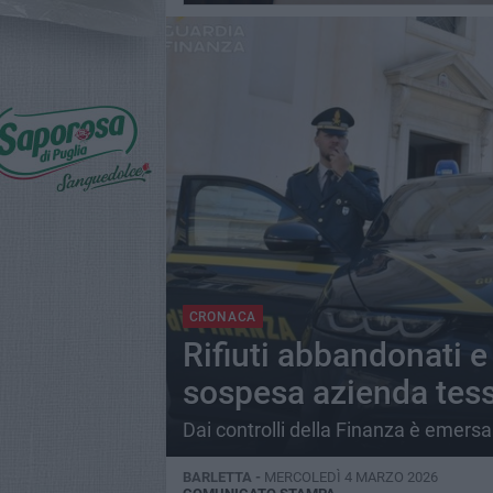
CRONACA
Rifiuti abbandonati e
sospesa azienda tessi
Dai controlli della Finanza è emersa
BARLETTA -
MERCOLEDÌ 4 MARZO 2026