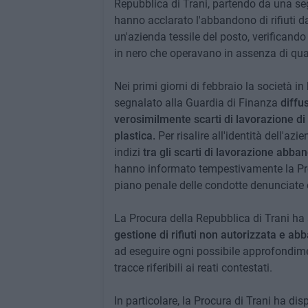
Repubblica di Trani, partendo da una se
hanno acclarato l'abbandono di rifiuti da
un'azienda tessile del posto, verificando
in nero che operavano in assenza di qual
Nei primi giorni di febbraio la società i
segnalato alla Guardia di Finanza
diffus
verosimilmente scarti di lavorazione di c
plastica.
Per risalire all'identità dell'az
indizi
tra gli scarti di lavorazione abba
hanno informato tempestivamente la Proc
piano penale delle condotte denunciate e
La Procura della Repubblica di Trani ha 
gestione di rifiuti non autorizzata e abb
ad eseguire ogni possibile approfondimen
tracce riferibili ai reati contestati.
In particolare, la Procura di Trani ha dis