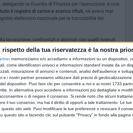
ra, delegando la Guardia di Finanza per l'esecuzione: è così
ito il registro di carico e scarico rifiuti,
né aveva mai
egistro elettronico nazionale per la tracciabilità dei
ella lavorazione, confrontati e abbinati con quelli rivenuti
tà, hanno permesso di avvalorare, in prima analisi, la tesi
l rispetto della tua riservatezza è la nostra prior
artner
memorizziamo e/o accediamo a informazioni su un dispositivo, c
ali, come identificatori univoci e informazioni standard inviate da un di
altresì censiti
11 lavoratori in nero, esposti a gravi rischi
zzati, misurazione di annunci e contenuti, analisi dell'audience e svilupp
enza di adeguate misure di sicurezza sui luoghi di lavoro,
i e i nostri partner possiamo utilizzare dati precisi di geolocalizzazione 
del Servizio Prevenzione e Sicurezza Ambienti di Lavoro
del dispositivo. Puoi fare clic per consentire a noi e ai nostri 1733 partn
a sospensione dell'attività operativa dell'azienda, nelle
critte. In alternativa puoi accedere a informazioni più dettagliate e modif
alle regole violate in materia.
acconsentire o di negare il consenso.
Si rende noto che alcuni trattamen
e il tuo consenso, ma hai il diritto di opporti a tale trattamento. Le tue
 questo sito web. Puoi modificare le tue preferenze o revocare il conse
lla Repubblica di Trani, ed eseguita dalle Fiamme Gialle
questo sito e facendo clic sul pulsante "Privacy" in fondo alla pagina
più ampio contesto dell'attività di prevenzione e contrasto
ratiche illegali e di concorrenza sleale che arrecano danni
isorse preziose all'Erario da destinare ai servizi pubblici,