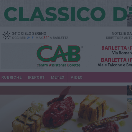
PI
34
°C
CIELO SERENO
NOTIZIE D
32°
OGGI MIN
24.5°
MAX
A
BARLETTA
DIRETTORE
ANTO
se
RUBRICHE
IREPORT
METEO
VIDEO