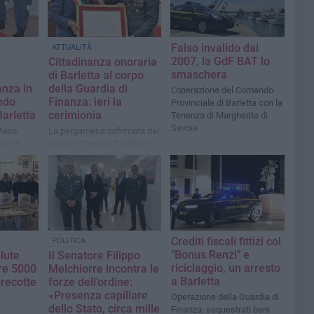
Falso invalido dal
ATTUALITÀ
2007, la GdF BAT lo
Cittadinanza onoraria
smaschera
a
di Barletta al corpo
anza in
della Guardia di
L'operazione del Comando
ndo
Finanza: ieri la
Provinciale di Barletta con la
Barletta
cerimionia
Tenenza di Margherita di
Savoia
Mario
La pergamena cofirmata dal
to il
sindaco Cosimo Cannito e
l punto
dal presidente del consiglio
vità
comunale Marcello Lanotte
è stata consegnata al
Colonnello Andrea Di Cagno
Crediti fiscali fittizi col
POLITICA
"Bonus Renzi" e
lute
Il Senatore Filippo
riciclaggio, un arresto
tre 5000
Melchiorre incontra le
a Barletta
precotte
forze dell’ordine:
e
«Presenza capillare
Operazione della Guardia di
dello Stato, circa mille
Finanza: sequestrati beni