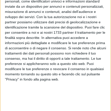
personali, come identificatori univoci e informazioni standard
nessuna altra istituzione o Ente è competente a rendere noto
inviate da un dispositivo per annunci e contenuti personalizzati,
qualsiasi risultato.
misurazione di annunci e contenuti, analisi dell'audience e
sviluppo dei servizi.
Con la tua autorizzazione noi e i nostri
Consiglio Comunale! La maratona elettorale lascia sul
partner possiamo utilizzare dati precisi di geolocalizzazione e
campo tanti corridori, ma ne vede altri giungere al traguardo
identificazione tramite la scansione del dispositivo. Puoi fare clic
con più o meno affanno. La meccanica di voto tuttavia,
per consentire a noi e ai nostri 1733 partner il trattamento per le
finalità sopra descritte. In alternativa puoi accedere a
prevedendo il voto disgiunto, ha provocato non pochi
informazioni più dettagliate e modificare le tue preferenze prima
problemi di conteggio in sede di spoglio dilatando a
di acconsentire o di negare il consenso.
Si rende noto che alcuni
dismisura i tempi (Barletta è considerato un piccolo caso,
trattamenti dei dati personali possono non richiedere il tuo
infatti è tra i comuni che hanno impiegato più tempo per
consenso, ma hai il diritto di opporti a tale trattamento. Le tue
giungere ad una conclusione). Per ordine decrescente di
preferenze si applicheranno solo a questo sito web. Puoi
preferenze ricevute:
modificare le tue preferenze o revocare il consenso in qualsiasi
momento tornando su questo sito e facendo clic sul pulsante
"Privacy" in fondo alla pagina web.
Sindaco Ing. Nicola Maffei
Partito Democratico
1.Filippo Caracciolo
2.Michele Lasala
3.Enzo Delvecchio