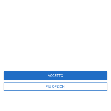
Rimandiamo per ogni verifica di calcolo alla nostra pagina
di risultati in real time
.
Normativa Elettorale (stralcio) - 01
Documento PDF
Normativa Elettorale (stralcio) - 02
Documento PDF
Normativa Elettorale (stralcio) - 03
Documento PDF
ACCETTO
PIÙ OPZIONI