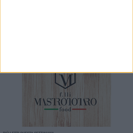
In reparto senza aria condizionata, «ci siamo
portati ventilatori da casa»
7 AGOSTO 2026
Giuditta D’Elia ospite al Palazzo di Città per
prendere parte alla Stanza Divina