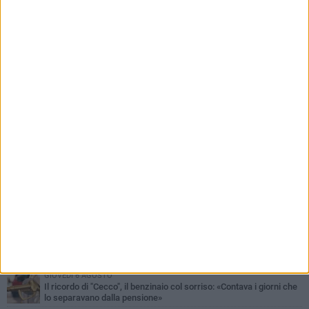
PIÙ LETTI QUESTA SETTIMANA
MERCOLEDÌ 5 AGOSTO
Barletta piange Gioacchino Dagnello: 64enne barlettano investito
all'alba a Trani
GIOVEDÌ 6 AGOSTO
Il ricordo di "Cecco", il benzinaio col sorriso: «Contava i giorni che
lo separavano dalla pensione»