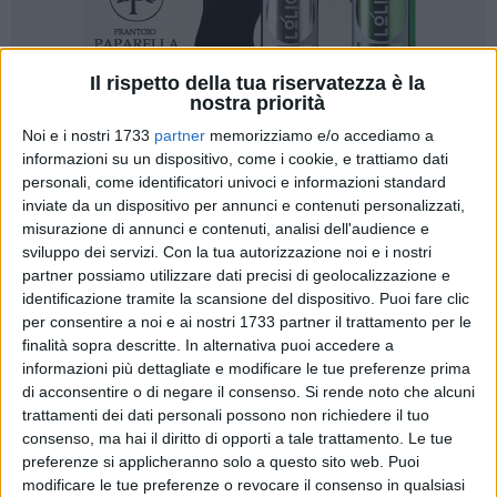
Il rispetto della tua riservatezza è la
nostra priorità
Noi e i nostri 1733
partner
memorizziamo e/o accediamo a
informazioni su un dispositivo, come i cookie, e trattiamo dati
personali, come identificatori univoci e informazioni standard
inviate da un dispositivo per annunci e contenuti personalizzati,
misurazione di annunci e contenuti, analisi dell'audience e
«Accogliere oggi a Palazzo della Marra i passeggeri della
sviluppo dei servizi.
Con la tua autorizzazione noi e i nostri
nave da crociera Star Clipper è motivo di grande
partner possiamo utilizzare dati precisi di geolocalizzazione e
identificazione tramite la scansione del dispositivo. Puoi fare clic
soddisfazione e rappresenta un momento significativo per la
per consentire a noi e ai nostri 1733 partner il trattamento per le
crescita dell'offerta turistica della nostra città. Desidero
finalità sopra descritte. In alternativa puoi accedere a
esprimere il mio più sincero ringraziamento a tutte le realtà
informazioni più dettagliate e modificare le tue preferenze prima
che hanno contribuito a rendere speciale l'accoglienza
di acconsentire o di negare il consenso.
Si rende noto che alcuni
riservata agli ospiti provenienti da Stati Uniti, Regno Unito,
trattamenti dei dati personali possono non richiedere il tuo
Argentina, Belgio e da altri Paesi del mondo, offrendo loro un
consenso, ma hai il diritto di opporti a tale trattamento. Le tue
primo autentico incontro con le eccellenze del nostro
preferenze si applicheranno solo a questo sito web. Puoi
modificare le tue preferenze o revocare il consenso in qualsiasi
territorio». Così l'assessore alla Cultura e al Turismo, Oronzo