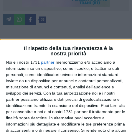
38
«Il Sindaco di Barletta mente sapendo di mentire; nella
Il rispetto della tua riservatezza è la
giornata del 6 agosto 2025 il primo cittadino si è lasciato
nostra priorità
andare a dichiarazioni contro le organizzazioni sindacali
Noi e i nostri 1731
partner
memorizziamo e/o accediamo a
sconcertanti. Durante la discussione del punto all'ordine del
informazioni su un dispositivo, come i cookie, e trattiamo dati
giorno del consiglio comunale, "richiesta di interventi e
personali, come identificatori univoci e informazioni standard
azioni urgenti per la tutela delle giovani generazioni" ha
inviate da un dispositivo per annunci e contenuti personalizzati,
dichiarato che a seguito di una proposta di progetto di
misurazione di annunci e contenuti, analisi dell'audience e
rilevazione degli incidenti stradali notturni su tutto il territorio
sviluppo dei servizi.
Con la tua autorizzazione noi e i nostri
della provincia BAT i sindacati hanno detto "non siamo
partner possiamo utilizzare dati precisi di geolocalizzazione e
identificazione tramite la scansione del dispositivo. Puoi fare clic
d'accordo"». Così Cgil, Cisl, Uil e Csa.
per consentire a noi e ai nostri 1731 partner il trattamento per le
finalità sopra descritte. In alternativa puoi accedere a
Tutto questo è falso e fuorviante; il Sindaco prima di
informazioni più dettagliate e modificare le tue preferenze prima
esternare determinate dichiarazioni e soprattutto in consiglio
di acconsentire o di negare il consenso.
Si rende noto che alcuni