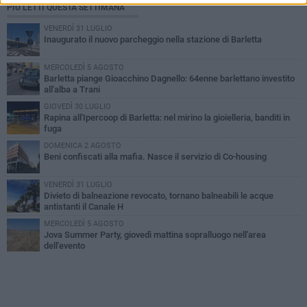
PIÙ LETTI QUESTA SETTIMANA
VENERDÌ 31 LUGLIO
Inaugurato il nuovo parcheggio nella stazione di Barletta
MERCOLEDÌ 5 AGOSTO
Barletta piange Gioacchino Dagnello: 64enne barlettano investito
all'alba a Trani
GIOVEDÌ 30 LUGLIO
Rapina all'Ipercoop di Barletta: nel mirino la gioielleria, banditi in
fuga
DOMENICA 2 AGOSTO
Beni confiscati alla mafia. Nasce il servizio di Co-housing
VENERDÌ 31 LUGLIO
Divieto di balneazione revocato, tornano balneabili le acque
antistanti il Canale H
MERCOLEDÌ 5 AGOSTO
Jova Summer Party, giovedì mattina sopralluogo nell'area
dell'evento