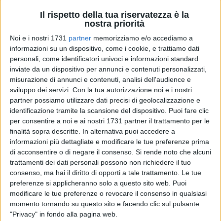
passati da 832 a 508, e i furti (in particolare di veicoli e in
Il rispetto della tua riservatezza è la
abitazioni) sono scesi da 508 a 365. Una riduzione drastica,
nostra priorità
ottenuta grazie alla "veemenza" e alla "sagacia investigativa"
Noi e i nostri 1731
partner
memorizziamo e/o accediamo a
dei due ufficiali.
informazioni su un dispositivo, come i cookie, e trattiamo dati
personali, come identificatori univoci e informazioni standard
inviate da un dispositivo per annunci e contenuti personalizzati,
Contestualmente, sono stati annunciati i nomi dei
misurazione di annunci e contenuti, analisi dell'audience e
successori, selezionati per le loro competenze specifiche, che
sviluppo dei servizi.
Con la tua autorizzazione noi e i nostri
verranno presentati ufficialmente tra due settimane:
partner possiamo utilizzare dati precisi di geolocalizzazione e
identificazione tramite la scansione del dispositivo. Puoi fare clic
Il Maggiore
Cristian Proietti
sarà il nuovo comandante
per consentire a noi e ai nostri 1731 partner il trattamento per le
del Nucleo Investigativo.
finalità sopra descritte. In alternativa puoi accedere a
Il Capitano
Giulio Capone
assumerà il comando della
informazioni più dettagliate e modificare le tue preferenze prima
compagnia di Trani, affiancato dal giovane Tenente
di acconsentire o di negare il consenso.
Si rende noto che alcuni
Lorenzini come vice.
trattamenti dei dati personali possono non richiedere il tuo
A Barletta arriverà il Capitano
Andrea Grasso.
consenso, ma hai il diritto di opporti a tale trattamento. Le tue
preferenze si applicheranno solo a questo sito web. Puoi
Sia il Maggiore Paolo Milici che Pasqualino Trotta, uscenti
modificare le tue preferenze o revocare il consenso in qualsiasi
dall'incarico dopo quattro anni di servizio, hanno preso la
momento tornando su questo sito e facendo clic sul pulsante
"Privacy" in fondo alla pagina web.
parola per ringraziare il Comandante, i propri uomini e le