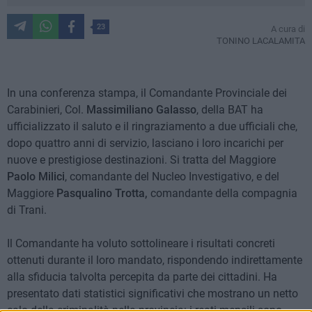
23
A cura di
TONINO LACALAMITA
In una conferenza stampa, il Comandante Provinciale dei
Carabinieri, Col.
Massimiliano Galasso
, della BAT ha
ufficializzato il saluto e il ringraziamento a due ufficiali che,
dopo quattro anni di servizio, lasciano i loro incarichi per
nuove e prestigiose destinazioni. Si tratta del Maggiore
Paolo Milici
, comandante del Nucleo Investigativo, e del
Maggiore
Pasqualino Trotta,
comandante della compagnia
di Trani.
Il Comandante ha voluto sottolineare i risultati concreti
ottenuti durante il loro mandato, rispondendo indirettamente
alla sfiducia talvolta percepita da parte dei cittadini. Ha
presentato dati statistici significativi che mostrano un netto
calo della criminalità nella provincia: i reati mensili sono