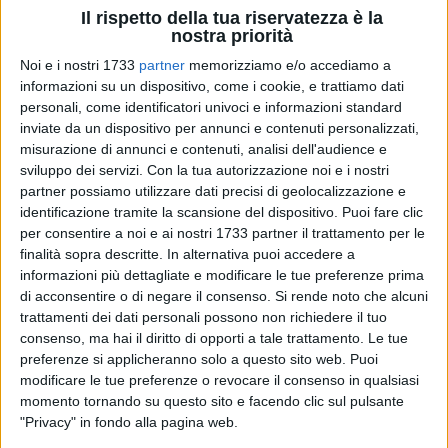
Il rispetto della tua riservatezza è la
nostra priorità
Noi e i nostri 1733
partner
memorizziamo e/o accediamo a
informazioni su un dispositivo, come i cookie, e trattiamo dati
personali, come identificatori univoci e informazioni standard
inviate da un dispositivo per annunci e contenuti personalizzati,
misurazione di annunci e contenuti, analisi dell'audience e
sviluppo dei servizi.
Con la tua autorizzazione noi e i nostri
partner possiamo utilizzare dati precisi di geolocalizzazione e
A Barletta e presso l'Aeroporto di Roma Fiumicino, i
identificazione tramite la scansione del dispositivo. Puoi fare clic
Carabinieri del Reparto Operativo del Comando Provinciale
per consentire a noi e ai nostri 1733 partner il trattamento per le
di Bari congiuntamente a personale della Squadra Mobile
finalità sopra descritte. In alternativa puoi accedere a
della Questura di Ragusa, hanno eseguito un decreto di
informazioni più dettagliate e modificare le tue preferenze prima
di acconsentire o di negare il consenso.
Si rende noto che alcuni
fermo emesso dalla Direzione Distrettuale Antimafia di Bari
trattamenti dei dati personali possono non richiedere il tuo
nei confronti di cinque cittadini egiziani, di età compresa tra i
consenso, ma hai il diritto di opporti a tale trattamento. Le tue
25 ed i 41 anni, ritenuti responsabili di sequestro di persona
preferenze si applicheranno solo a questo sito web. Puoi
a scopo di estorsione e di violazione delle disposizioni di
modificare le tue preferenze o revocare il consenso in qualsiasi
legge in materia di immigrazione.
momento tornando su questo sito e facendo clic sul pulsante
"Privacy" in fondo alla pagina web.
La proficua collaborazione con la Direzione Distrettuale