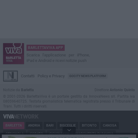
BARLETTAVIVA APP
Scarica l'applicazione per iPhone,
iPad e Android e ricevi notizie push
Contatti
Policy e Privacy
GOCITY NEWS PLATFORM
Notizie da
Barletta
Direttore
Antonio Quinto
© 2001-2026 BarlettaViva è un portale gestito da InnovaNews srl. Partita iva
08059640725. Testata giornalistica telematica registrata presso il Tribunale di
Trani. Tutti i diritti riservati.
BARLETTA
ANDRIA
BARI
BISCEGLIE
BITONTO
CANOSA
CERIGNOLA
CORATO
GIOVINAZZO
MARGHERITA DI SAVOIA