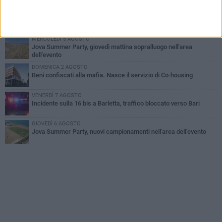
GIOVEDÌ 6 AGOSTO
Il ricordo di "Cecco", il benzinaio col sorriso: «Contava i giorni che
lo separavano dalla pensione»
MERCOLEDÌ 5 AGOSTO
Jova Summer Party, giovedì mattina sopralluogo nell'area
dell'evento
DOMENICA 2 AGOSTO
Beni confiscati alla mafia. Nasce il servizio di Co-housing
VENERDÌ 7 AGOSTO
Incidente sulla 16 bis a Barletta, traffico bloccato verso Bari
GIOVEDÌ 6 AGOSTO
Jova Summer Party, nuovi campionamenti nell'area dell'evento