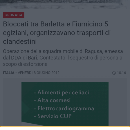
CRONACA
Bloccati tra Barletta e Fiumicino 5
egiziani, organizzavano trasporti di
clandestini
Operazione della squadra mobile di Ragusa, emessa
dal DDA di Bari.
Contestato il sequestro di persona a
scopo di estorsione
ITALIA -
VENERDÌ 8 GIUGNO 2012
10.16