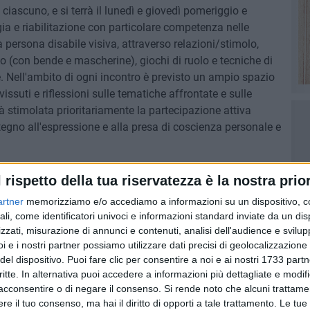
re ciascuno, e si terrà il lunedì e giovedì pomeriggio e
gia e riabilitazione con particolare competenza nelle
 persona disabile visiva, attraverso relazioni/stimolo,
io (con bende e mascherine), giochi di ruolo e tecniche di
. Nell'ambito di ogni incontro è previsto un ampio spazio
 vissuti e riflessioni sulle tematiche affrontate e sulle
rà stimolata prioritariamente la partecipazione attiva
tegno all'espressione e alla presa di coscienza personale e
niziativa ha come finalità ultima quella di formare nella
l rispetto della tua riservatezza è la nostra prior
iziative in atto presso realtà sociali più avanzate del
artner
memorizziamo e/o accediamo a informazioni su un dispositivo, c
ari in grado di accogliere, far dialogare, crescere e
ali, come identificatori univoci e informazioni standard inviate da un di
non vedenti.
zzati, misurazione di annunci e contenuti, analisi dell'audience e svilupp
i e i nostri partner possiamo utilizzare dati precisi di geolocalizzazione 
del dispositivo. Puoi fare clic per consentire a noi e ai nostri 1733 partn
critte. In alternativa puoi accedere a informazioni più dettagliate e modif
acconsentire o di negare il consenso.
Si rende noto che alcuni trattamen
e il tuo consenso, ma hai il diritto di opporti a tale trattamento. Le tue