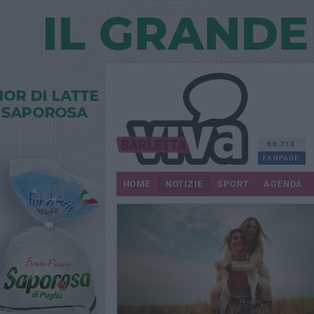
68.713
FANPAGE
HOME
NOTIZIE
SPORT
AGENDA