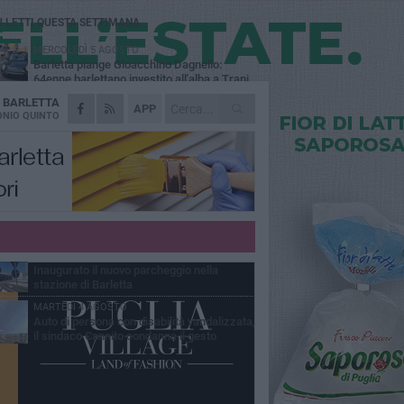
Ù LETTI QUESTA SETTIMANA
MERCOLEDÌ 5 AGOSTO
Barletta piange Gioacchino Dagnello:
64enne barlettano investito all'alba a Trani
A
BARLETTA
GIOVEDÌ 6 AGOSTO
APP
Il ricordo di "Cecco", il benzinaio col
NIO QUINTO
sorriso: «Contava i giorni che lo
paravano dalla pensione»
MERCOLEDÌ 5 AGOSTO
Jova Summer Party, giovedì mattina
sopralluogo nell'area dell'evento
DOMENICA 2 AGOSTO
Beni confiscati alla mafia. Nasce il servizio
di Co-housing
VENERDÌ 31 LUGLIO
Inaugurato il nuovo parcheggio nella
stazione di Barletta
MARTEDÌ 4 AGOSTO
Auto di persona con disabilità vandalizzata,
il sindaco Cannito condanna il gesto