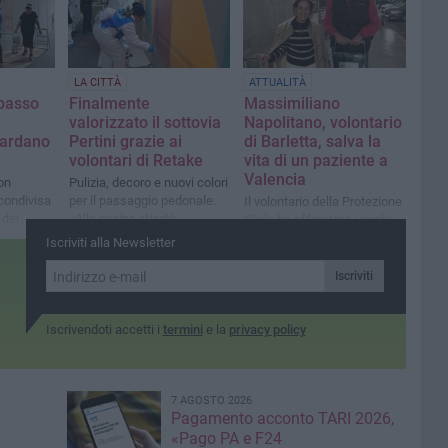
LA CITTÀ
ATTUALITÀ
opasso
Finalmente
Massimiliano
valorizzato il sottovia
Napolitano, volontario
itardano
Pertini grazie ai
di Barletta, salva la
volontari di Retake
vita di un paziente a
Valencia
on
Pulizia, decoro e nuovi colori
condivisa
per il passaggio pedonale.
Il volontario della Protezione
 dei
«Alle nostre attività
Civile ha affrontato i rischi
uò essere
chiunque può partecipare
dell'alluvione e ha portato a
Iscriviti alla Newsletter
quando e come vuole»
termine la sua missione
Iscriviti
Iscrivendoti accetti i
termini
e la
privacy policy
7 AGOSTO 2026
Pagamento acconto TARI 2026,
«Pago PA e F24