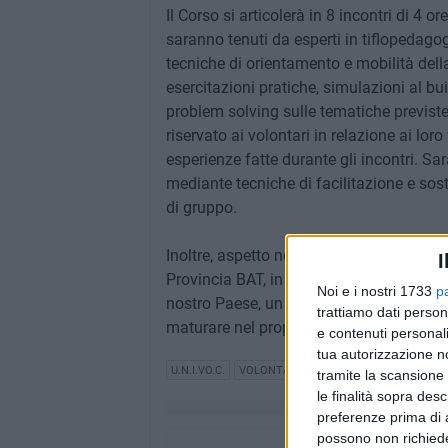
Il Corso si articolerà in 8 incontri di 4 o
saranno tenuti da esperti in tiflopedago
tecniche di orientamento e mobilità della
esercitazioni pratiche, simulazioni al bu
problem solving sulle tematiche previste
riservato ai volontari in relazione ai loro
esperienze fatte durante gli incontri. Sa
mediante tecniche di facilitazione e sos
di gruppo.
Inoltre, aspetto non meno importante, l'i
I
Provincia BAT, in analogia con similari in
Noi e i nostri 1733
p
nostro Paese, un gruppo stabile di volont
trattiamo dati person
maturare nel proprio interno le persone 
e contenuti personali
tua autorizzazione no
U.N.I.VO.C.
VOLONTARIATO
tramite la scansione 
le finalità sopra des
preferenze prima di 
possono non richieder