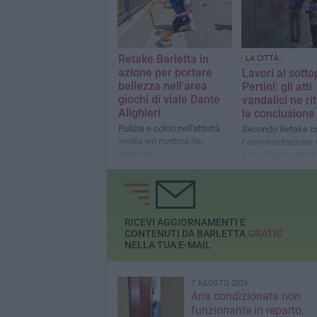
Retake Barletta in
LA CITTÀ
azione per portare
Lavori al sott
bellezza nell'area
Pertini: gli atti
giochi di viale Dante
vandalici ne r
Alighieri
la conclusione
Pulizia e colori nell'attività
Secondo Retake c
svolta ieri mattina dai
l’amministrazione 
volontari
e la collaborazione
cittadini la città p
migliore
RICEVI AGGIORNAMENTI E
CONTENUTI DA BARLETTA
GRATIS
NELLA TUA E-MAIL
7 AGOSTO 2026
Aria condizionata non
funzionante in reparto,