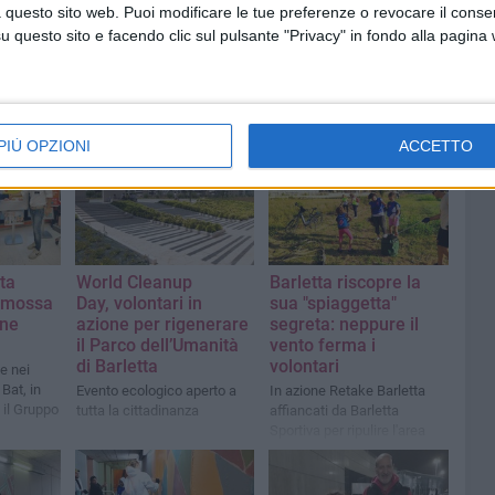
 questo sito web. Puoi modificare le tue preferenze o revocare il conse
questo sito e facendo clic sul pulsante "Privacy" in fondo alla pagina
PIÙ OPZIONI
ACCETTO
ta
World Cleanup
Barletta riscopre la
omossa
Day, volontari in
sua "spiaggetta"
one
azione per rigenerare
segreta: neppure il
il Parco dell’Umanità
vento ferma i
di Barletta
volontari
le nei
Bat, in
Evento ecologico aperto a
In azione Retake Barletta
 il Gruppo
tutta la cittadinanza
affiancati da Barletta
Sportiva per ripulire l'area
costiera