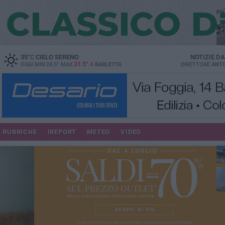
PI
35
°C
CIELO SERENO
NOTIZIE D
31.5°
OGGI MIN
24.5°
MAX
A
BARLETTA
DIRETTORE
ANTO
se
RUBRICHE
IREPORT
METEO
VIDEO