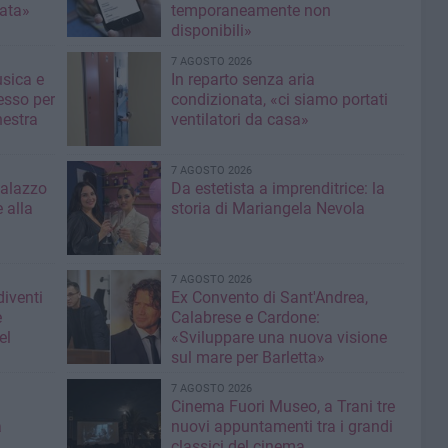
nata»
temporaneamente non
disponibili»
7 AGOSTO 2026
usica e
In reparto senza aria
esso per
condizionata, «ci siamo portati
hestra
ventilatori da casa»
7 AGOSTO 2026
Palazzo
Da estetista a imprenditrice: la
 alla
storia di Mariangela Nevola
7 AGOSTO 2026
diventi
Ex Convento di Sant'Andrea,
e
Calabrese e Cardone:
el
«Sviluppare una nuova visione
sul mare per Barletta»
7 AGOSTO 2026
Cinema Fuori Museo, a Trani tre
a
nuovi appuntamenti tra i grandi
classici del cinema