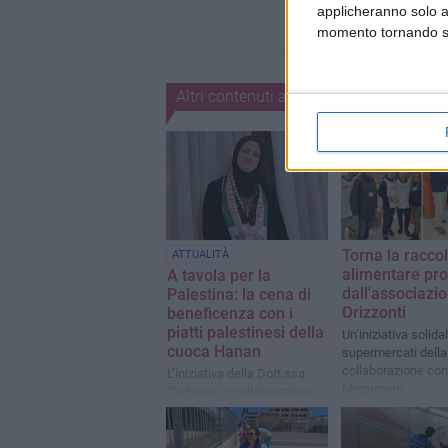
applicheranno solo a
momento tornando su 
Altri contenuti a tema
Torna la raccol
ATTUALITÀ
alimentare pr
A tavola per la
dall'associazi
Palestina: la cena di
Orizzonti
beneficenza con i
piatti palestinesi della
Un’iniziativa solida
cuoca Hanan
supermercati della 
collaborazione con
L’iniziativa della Dott.ssa
Megamark
Carbone, in collaborazione
con la Caritas di Barletta,
per aiutare le famiglie di
Gaza