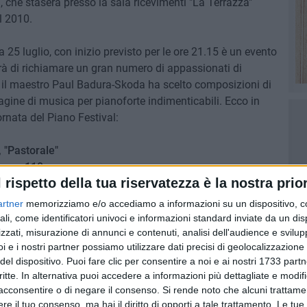
, che stasera presso la sala ricevimenti "La Terrazza"
l 2010.
25 luglio, con inizio previsto per le ore 21.15 è un evento
à di richiamare un gran numero di appassionati di
tal il maestro Paul Badura-Skoda ha scelto composizioni di
gine di musica per pianoforte indimenticabili. Ecco in
rnata del Piano Festival:
 "Pastorale"
e op. 110
l rispetto della tua riservatezza è la nostra prior
artner
memorizziamo e/o accediamo a informazioni su un dispositivo, c
ali, come identificatori univoci e informazioni standard inviate da un di
aggiore
zzati, misurazione di annunci e contenuti, analisi dell'audience e svilupp
i e i nostri partner possiamo utilizzare dati precisi di geolocalizzazione 
del dispositivo. Puoi fare clic per consentire a noi e ai nostri 1733 partn
critte. In alternativa puoi accedere a informazioni più dettagliate e modif
acconsentire o di negare il consenso.
Si rende noto che alcuni trattamen
e il tuo consenso, ma hai il diritto di opporti a tale trattamento. Le tue