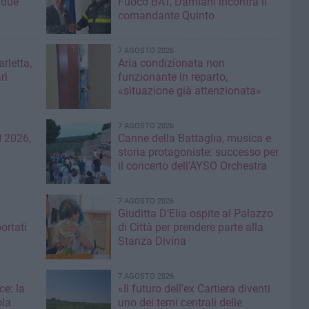
 due
Fuoco BAT, Damiani incontra il
comandante Quinto
7 AGOSTO 2026
rletta,
Aria condizionata non
ri
funzionante in reparto,
«situazione già attenzionata»
7 AGOSTO 2026
 2026,
Canne della Battaglia, musica e
storia protagoniste: successo per
il concerto dell’AYSO Orchestra
7 AGOSTO 2026
Giuditta D’Elia ospite al Palazzo
ortati
di Città per prendere parte alla
Stanza Divina
7 AGOSTO 2026
ce: la
«Il futuro dell'ex Cartiera diventi
ola
uno dei temi centrali delle