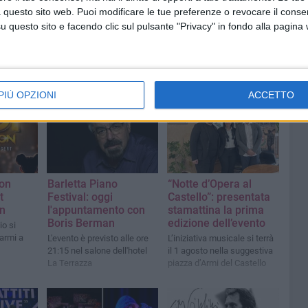
 questo sito web. Puoi modificare le tue preferenze o revocare il conse
questo sito e facendo clic sul pulsante "Privacy" in fondo alla pagina
PIÙ OPZIONI
ACCETTO
ion
Barletta Piano
“Notte d’Opera al
t
Festival: oggi
Castello”: presentata
on
l'appuntamento con
stamattina la prima
Boris Berman
edizione dell’evento
io si
’armi a
L'evento è previsto alle ore
L’iniziativa musicale si terrà
21:15 nel salone dell'hotel
il 1 agosto nella suggestiva
La Terrazza
piazza d’Armi del Castello