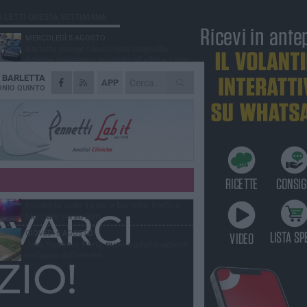
Ù LETTI QUESTA SETTIMANA
MERCOLEDÌ 5 AGOSTO
Barletta piange Gioacchino Dagnello:
64enne barlettano investito all'alba a Trani
A
BARLETTA
GIOVEDÌ 6 AGOSTO
APP
Il ricordo di "Cecco", il benzinaio col
NIO QUINTO
sorriso: «Contava i giorni che lo
paravano dalla pensione»
MERCOLEDÌ 5 AGOSTO
Jova Summer Party, giovedì mattina
sopralluogo nell'area dell'evento
DOMENICA 2 AGOSTO
Beni confiscati alla mafia. Nasce il servizio
di Co-housing
VENERDÌ 7 AGOSTO
Incidente sulla 16 bis a Barletta, traffico
bloccato verso Bari
GIOVEDÌ 6 AGOSTO
Jova Summer Party, nuovi campionamenti
nell'area dell'evento