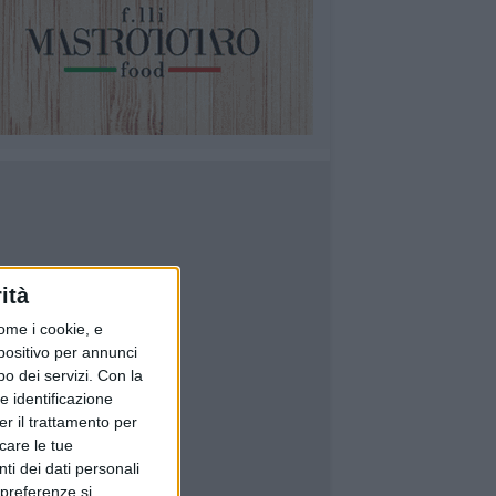
ità
ome i cookie, e
spositivo per annunci
o dei servizi.
Con la
e identificazione
er il trattamento per
icare le tue
ti dei dati personali
 preferenze si