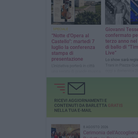
Giovanni Tess
SPECIALE
confermato per
“Notte d’Opera al
terzo anno nel
Castello”: martedì 7
di ballo di “Tim
luglio la conferenza
Live”
stampa di
presentazione
Lo show sarà regis
Trani in Piazza Que
L'iniziativa porterà in città
oggi a domenica 2
una serata di grande musica
con la Apulia Sinfonietta
Orchestra e il cast lirico
internazionale del Premiere
Opera Vocal Arts Institute di
New York
RICEVI AGGIORNAMENTI E
CONTENUTI DA BARLETTA
GRATIS
NELLA TUA E-MAIL
8 AGOSTO 2026
Cerimonia dell'Accoglienz