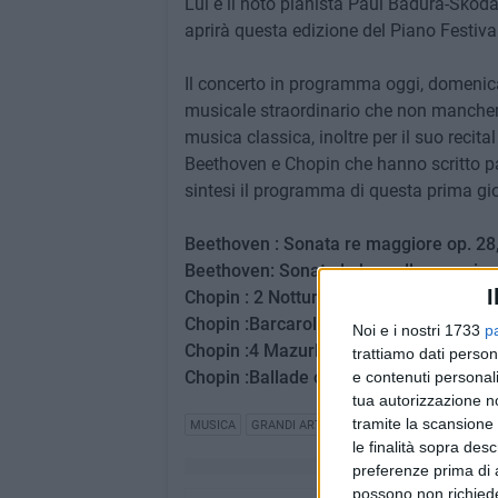
Lui è il noto pianista Paul Badura-Skoda
aprirà questa edizione del Piano Festiva
Il concerto in programma oggi, domenica 
musicale straordinario che non mancher
musica classica, inoltre per il suo reci
Beethoven e Chopin che hanno scritto pa
sintesi il programma di questa prima gio
Beethoven : Sonata re maggiore op. 28,
Beethoven: Sonata la bemolle maggior
I
Chopin : 2 Notturni op 27 nr 1 e nr 2
Chopin :Barcarolle op. 60
Noi e i nostri 1733
p
Chopin :4 Mazurkas op. 30
trattiamo dati person
Chopin :Ballade op. 47 in la bemolle m
e contenuti personali
tua autorizzazione no
tramite la scansione 
MUSICA
GRANDI ARTISTI
le finalità sopra des
preferenze prima di 
possono non richieder