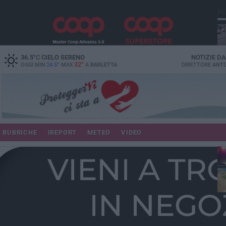
PI
36.5
°C
CIELO SERENO
NOTIZIE D
32°
OGGI MIN
24.5°
MAX
A
BARLETTA
DIRETTORE
ANTO
se
RUBRICHE
IREPORT
METEO
VIDEO