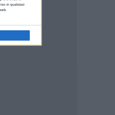
nso in qualsiasi
 web.