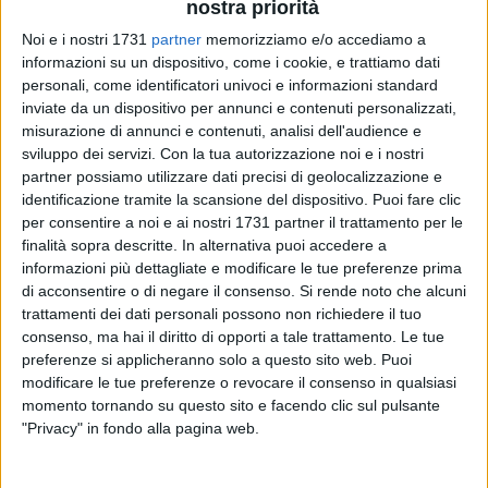
nostra priorità
Noi e i nostri 1731
partner
memorizziamo e/o accediamo a
informazioni su un dispositivo, come i cookie, e trattiamo dati
55
personali, come identificatori univoci e informazioni standard
inviate da un dispositivo per annunci e contenuti personalizzati,
misurazione di annunci e contenuti, analisi dell'audience e
sviluppo dei servizi.
Con la tua autorizzazione noi e i nostri
L'Associazione Donne Giuriste Italia sez. di Trani in
partner possiamo utilizzare dati precisi di geolocalizzazione e
collaborazione con la Lega Navale di Barletta ha
identificazione tramite la scansione del dispositivo. Puoi fare clic
organizzato un convegno dal tema:
per consentire a noi e ai nostri 1731 partner il trattamento per le
Disturbi del Comportamento Alimentare (DCA) e la
finalità sopra descritte. In alternativa puoi accedere a
informazioni più dettagliate e modificare le tue preferenze prima
testimonianza del libro Rinascere di Laura Tafaro
di acconsentire o di negare il consenso.
Si rende noto che alcuni
trattamenti dei dati personali possono non richiedere il tuo
I disturbi dell'alimentazione e della nutrizione costituiscono
consenso, ma hai il diritto di opporti a tale trattamento. Le tue
un problema molto diffuso. Le patologie più frequenti quali
preferenze si applicheranno solo a questo sito web. Puoi
l'anoressia e la bulimia nervosa rappresentano fenomeni che
modificare le tue preferenze o revocare il consenso in qualsiasi
se non identificati precocemente e curati adeguatamente,
momento tornando su questo sito e facendo clic sul pulsante
possono trasformarsi in condizioni permanenti provocando
"Privacy" in fondo alla pagina web.
gravi danni all'organismo. I disordini alimentari sono più
comuni nei giovani, donne e uomini, ma non tralasciano