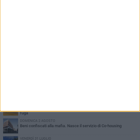
PIÙ LETTI QUESTA SETTIMANA
VENERDÌ 31 LUGLIO
Inaugurato il nuovo parcheggio nella stazione di Barletta
MERCOLEDÌ 5 AGOSTO
Barletta piange Gioacchino Dagnello: 64enne barlettano investito
all'alba a Trani
GIOVEDÌ 30 LUGLIO
Rapina all'Ipercoop di Barletta: nel mirino la gioielleria, banditi in
fuga
DOMENICA 2 AGOSTO
Beni confiscati alla mafia. Nasce il servizio di Co-housing
VENERDÌ 31 LUGLIO