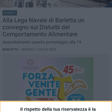
EVENTI
Alla Lega Navale di Barletta un
convegno sui Disturbi del
Comportamento Alimentare
Appuntamento questo pomeriggio alle 19
BARLETTA -
VENERDÌ 7 LUGLIO 2023
Il rispetto della tua riservatezza è la