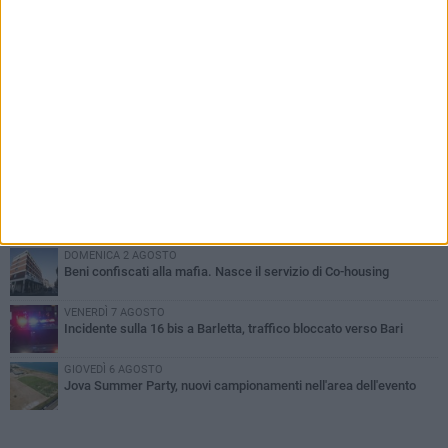
PIÙ LETTI QUESTA SETTIMANA
MERCOLEDÌ 5 AGOSTO
Barletta piange Gioacchino Dagnello: 64enne barlettano investito
all'alba a Trani
GIOVEDÌ 6 AGOSTO
Il ricordo di "Cecco", il benzinaio col sorriso: «Contava i giorni che
lo separavano dalla pensione»
MERCOLEDÌ 5 AGOSTO
Jova Summer Party, giovedì mattina sopralluogo nell'area
dell'evento
DOMENICA 2 AGOSTO
Beni confiscati alla mafia. Nasce il servizio di Co-housing
VENERDÌ 7 AGOSTO
Incidente sulla 16 bis a Barletta, traffico bloccato verso Bari
GIOVEDÌ 6 AGOSTO
Jova Summer Party, nuovi campionamenti nell'area dell'evento