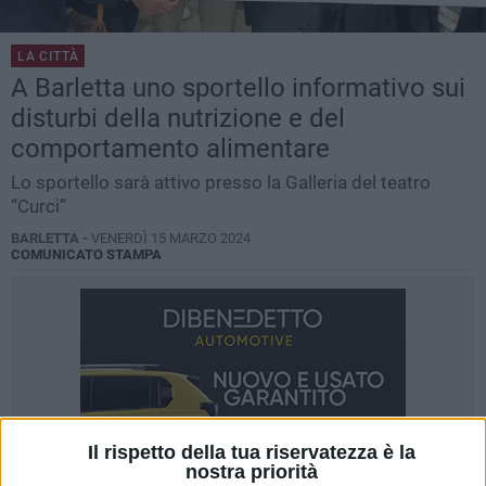
LA CITTÀ
A Barletta uno sportello informativo sui
disturbi della nutrizione e del
comportamento alimentare
Lo sportello sarà attivo presso la Galleria del teatro
“Curci”
BARLETTA -
VENERDÌ 15 MARZO 2024
COMUNICATO STAMPA
Il rispetto della tua riservatezza è la
nostra priorità