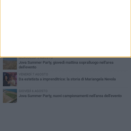
MERCOLEDÌ 5 AGOSTO
Barletta piange Gioacchino Dagnello: 64enne barlettano investito
all'alba a Trani
GIOVEDÌ 6 AGOSTO
Il ricordo di "Cecco", il benzinaio col sorriso: «Contava i giorni che
lo separavano dalla pensione»
VENERDÌ 7 AGOSTO
Incidente sulla 16 bis a Barletta, traffico bloccato verso Bari
MERCOLEDÌ 5 AGOSTO
Jova Summer Party, giovedì mattina sopralluogo nell'area
dell'evento
VENERDÌ 7 AGOSTO
Da estetista a imprenditrice: la storia di Mariangela Nevola
GIOVEDÌ 6 AGOSTO
Jova Summer Party, nuovi campionamenti nell'area dell'evento