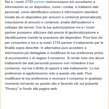
Noi e i nostri 1733
partner
memorizziamo e/o accediamo a
informazioni su un dispositivo, come i cookie, e trattiamo dati
personali, come identificatori univoci e informazioni standard
inviate da un dispositivo per annunci e contenuti personalizzati,
misurazione di annunci e contenuti, analisi dell'audience e
sviluppo dei servizi.
Con la tua autorizzazione noi e i nostri
«Esprimo la più grande soddisfazione per la scelta del
partner possiamo utilizzare dati precisi di geolocalizzazione e
Presidente del Consiglio, Silvio Berlusconi di respingere le
identificazione tramite la scansione del dispositivo. Puoi fare clic
per consentire a noi e ai nostri 1733 partner il trattamento per le
dimissioni del Ministro per gli Affari Regionali, Raffaele Fitto.
finalità sopra descritte. In alternativa puoi accedere a
informazioni più dettagliate e modificare le tue preferenze prima
Un grande atto di fiducia nei confronti di chi da vent'anni si
di acconsentire o di negare il consenso.
Si rende noto che alcuni
batte e si prodiga quotidianamente per il rilancio del nostro
trattamenti dei dati personali possono non richiedere il tuo
Territorio e della nostra Regione. Oggi, Raffaele Fitto,
consenso, ma hai il diritto di opporti a tale trattamento. Le tue
rappresenta una grande risorsa per il Popolo della Libertà in
preferenze si applicheranno solo a questo sito web. Puoi
Puglia e non solo, per lealtà, correttezza, coerenza e concreta
modificare le tue preferenze o revocare il consenso in qualsiasi
momento tornando su questo sito e facendo clic sul pulsante
vicinanza ai singoli coordinamenti locali del partito.
"Privacy" in fondo alla pagina web.
La sconfitta del nostro candidato presidente, Rocco Palese,
non è da ascrivere al Ministro Fitto ma va analizzata nella
sua complessità. Gli errori commessi nel 2005, umilmente