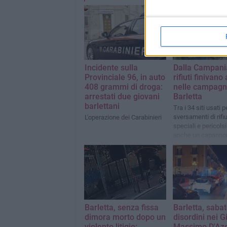
Incidente sulla
Dalla Campania
Provinciale 96, in auto
rifiuti finivano
408 grammi di droga:
nelle campagn
arrestati due giovani
Barletta
barlettani
Tra i 34 siti usati pe
sversamenti di rifiu
L'operazione dei Carabinieri
speciali e pericolsi
anche un capannon
disuso nelle camp
della città
Barletta, senza fissa
Barletta, sabat
dimora morto dopo un
disordini nei G
violento litigio:
Massimo D'Aze