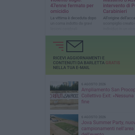
47enne fermato per
intervento di P
omicidio
Carabinieri
La vittima è deceduta dopo
All'origine dell'acc
un coma indotto da gravi
scompiglio creato 
lesioni cerebrali
individuo in un vico
adiacente
RICEVI AGGIORNAMENTI E
CONTENUTI DA BARLETTA
GRATIS
NELLA TUA E-MAIL
6 AGOSTO 2026
Ampliamento San Procop
Collettivo Exit: «Nessuna
fine
6 AGOSTO 2026
Jova Summer Party, nuov
campionamenti nell'area
dell'evento