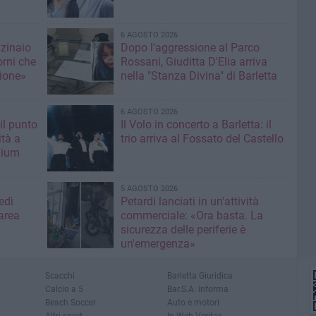
6 AGOSTO 2026
nzinaio
Dopo l'aggressione al Parco
orni che
Rossani, Giuditta D'Elia arriva
ione»
nella "Stanza Divina" di Barletta
6 AGOSTO 2026
il punto
Il Volo in concerto a Barletta: il
ità a
trio arriva al Fossato del Castello
mium
5 AGOSTO 2026
edì
Petardi lanciati in un'attività
area
commerciale: «Ora basta. La
sicurezza delle periferie è
un'emergenza»
Scacchi
Barletta Giuridica
Calcio a 5
Bar.S.A. informa
Beach Soccer
Auto e motori
Altri sport
In Web Veritas