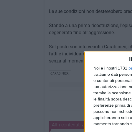
Le sue condizioni non desterebbero preocc
Stando a una prima ricostruzione, l'epis
degenerata fino all'aggressione.
Sul posto son intervenuti i Carabinieri, 
fatti e individuare eventuali responsabil
I
senza al momento diramare ulteriori dett
Noi e i nostri 1731
p
CARABINIERI
trattiamo dati person
e contenuti personali
tua autorizzazione no
tramite la scansione 
le finalità sopra des
preferenze prima di 
possono non richieder
applicheranno solo a
momento tornando su 
Altri contenuti a tema