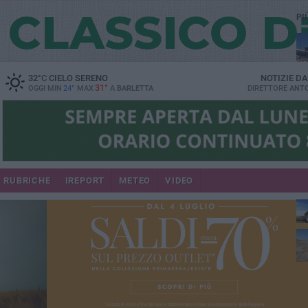
PI
32
°C
CIELO SERENO
NOTIZIE D
31°
OGGI MIN
24°
MAX
A
BARLETTA
DIRETTORE
ANTO
RUBRICHE
IREPORT
METEO
VIDEO