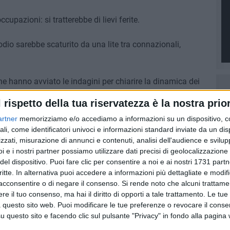
upazioni: si tratterebbe di lievi ferite.
odio sarebbe scaturito da una lite tra connazionali,
che hanno avviato le indagini per chiarire la dinamica dei
ità. Le forze dell'ordine proseguono con gli accertamenti,
l rispetto della tua riservatezza è la nostra prior
agli sulla vicenda.
artner
memorizziamo e/o accediamo a informazioni su un dispositivo, c
ali, come identificatori univoci e informazioni standard inviate da un di
zzati, misurazione di annunci e contenuti, analisi dell'audience e svilupp
i e i nostri partner possiamo utilizzare dati precisi di geolocalizzazione 
del dispositivo. Puoi fare clic per consentire a noi e ai nostri 1731 partn
critte. In alternativa puoi accedere a informazioni più dettagliate e modif
acconsentire o di negare il consenso.
Si rende noto che alcuni trattamen
e il tuo consenso, ma hai il diritto di opporti a tale trattamento. Le tue
 questo sito web. Puoi modificare le tue preferenze o revocare il conse
questo sito e facendo clic sul pulsante "Privacy" in fondo alla pagina