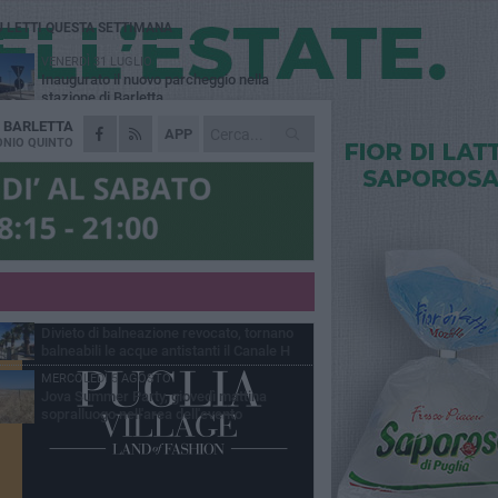
Ù LETTI QUESTA SETTIMANA
VENERDÌ 31 LUGLIO
Inaugurato il nuovo parcheggio nella
stazione di Barletta
A
BARLETTA
MERCOLEDÌ 5 AGOSTO
APP
Barletta piange Gioacchino Dagnello:
NIO QUINTO
64enne barlettano investito all'alba a Trani
GIOVEDÌ 30 LUGLIO
Rapina all'Ipercoop di Barletta: nel mirino la
gioielleria, banditi in fuga
DOMENICA 2 AGOSTO
Beni confiscati alla mafia. Nasce il servizio
di Co-housing
VENERDÌ 31 LUGLIO
Divieto di balneazione revocato, tornano
balneabili le acque antistanti il Canale H
MERCOLEDÌ 5 AGOSTO
Jova Summer Party, giovedì mattina
sopralluogo nell'area dell'evento