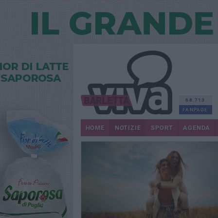
68.713
FANPAGE
HOME
NOTIZIE
SPORT
AGENDA