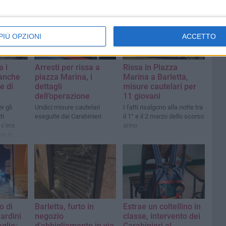
PIÙ OPZIONI
ACCETTO
 i
Arresti per rissa a
Rissa in Piazza
 anche
piazza Marina, i
Marina a Barletta,
e di
dettagli
misure cautelari per
dell’operazione
11 giovani
r gli
Undici misure cautelari
I fatti risalgono alla notte tra
ti
eseguite dai Carabinieri
il 1° e il 2 marzo dello scorso
 c'era
anno
e in
agne
o di
Barletta, furto in
Estrae un coltellino in
iardini
negozio
classe, intervento dei
glio:
d'abbigliamento in via
Carabinieri al