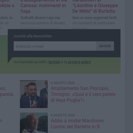
olizia e
Canosa: malviventi in
“Léontine e Giuseppe
fuga
De Nittis” di Barletta
aduto, lo
Sottratti diversi capi ma
Non si sono registrati feriti
da un
nessuna somma di denaro,
né momenti di particolare
lo
la banda sfugge ad una
tensione
pattuglia di Carabinieri
Iscriviti alla Newsletter
Iscriviti
Iscrivendoti accetti i
termini
e la
privacy policy
6 AGOSTO 2026
io,
Ampliamento San Procopio,
 parola
Trimigno: «Qual è il vero parere
di Arpa Puglia?»
6 AGOSTO 2026
i
Addio a mister Marchioro.
L'uomo del Barletta in B