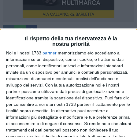
Il rispetto della tua riservatezza è la
nostra priorità
Noi e i nostri 1733
partner
memorizziamo e/o accediamo a
"L'introduzione delle nuove dieci isole ecologiche fisse in
informazioni su un dispositivo, come i cookie, e trattiamo dati
varie zone della città è una buona notizia. Riconosciamo
personali, come identificatori univoci e informazioni standard
l'importanza di interventi orientati alla sostenibilità
inviate da un dispositivo per annunci e contenuti personalizzati,
ambientale e a una gestione più efficiente dei rifiuti, tuttavia
misurazione di annunci e contenuti, analisi dell'audience e
riteniamo fondamentale che ogni cambiamento venga
sviluppo dei servizi.
Con la tua autorizzazione noi e i nostri
accompagnato da un percorso trasparente e partecipato,
partner possiamo utilizzare dati precisi di geolocalizzazione e
identificazione tramite la scansione del dispositivo. Puoi fare clic
affinché le innovazioni non si trasformino in nuovi disagi per
per consentire a noi e ai nostri 1733 partner il trattamento per le
i cittadini". Così i consiglieri comunali di Cantiere Puglia,
finalità sopra descritte. In alternativa puoi accedere a
Adelaide e Massimo Spinazzola.
informazioni più dettagliate e modificare le tue preferenze prima
di acconsentire o di negare il consenso.
Si rende noto che alcuni
"Nonostante il sistema di raccolta porta a porta sia ormai
trattamenti dei dati personali possono non richiedere il tuo
diffuso - affermano i due consiglieri - continuiamo a ricevere
consenso, ma hai il diritto di opporti a tale trattamento. Le tue