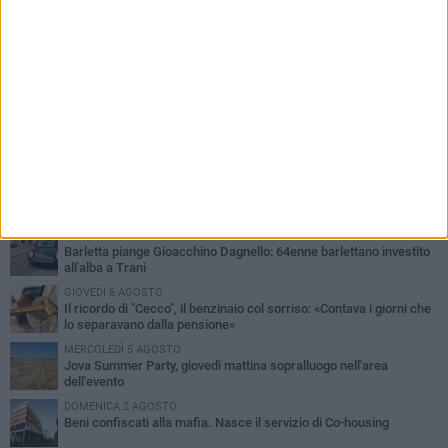
PIÙ LETTI QUESTA SETTIMANA
MERCOLEDÌ 5 AGOSTO
Barletta piange Gioacchino Dagnello: 64enne barlettano investito
all'alba a Trani
GIOVEDÌ 6 AGOSTO
Il ricordo di "Cecco", il benzinaio col sorriso: «Contava i giorni che
lo separavano dalla pensione»
MERCOLEDÌ 5 AGOSTO
Jova Summer Party, giovedì mattina sopralluogo nell'area
dell'evento
DOMENICA 2 AGOSTO
Beni confiscati alla mafia. Nasce il servizio di Co-housing