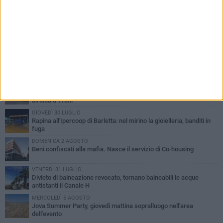
PIÙ LETTI QUESTA SETTIMANA
VENERDÌ 31 LUGLIO
Inaugurato il nuovo parcheggio nella stazione di Barletta
MERCOLEDÌ 5 AGOSTO
Barletta piange Gioacchino Dagnello: 64enne barlettano investito
all'alba a Trani
GIOVEDÌ 30 LUGLIO
Rapina all'Ipercoop di Barletta: nel mirino la gioielleria, banditi in
fuga
DOMENICA 2 AGOSTO
Beni confiscati alla mafia. Nasce il servizio di Co-housing
VENERDÌ 31 LUGLIO
Divieto di balneazione revocato, tornano balneabili le acque
antistanti il Canale H
MERCOLEDÌ 5 AGOSTO
Jova Summer Party, giovedì mattina sopralluogo nell'area
dell'evento