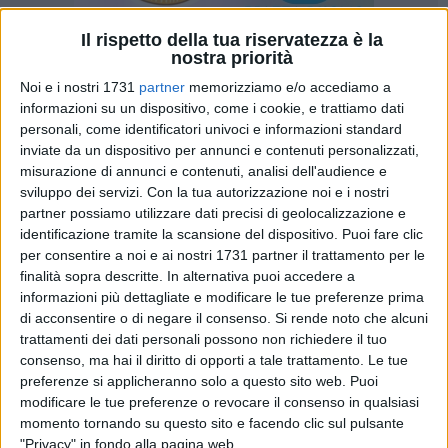
Il rispetto della tua riservatezza è la
nostra priorità
28
Noi e i nostri 1731
partner
memorizziamo e/o accediamo a
informazioni su un dispositivo, come i cookie, e trattiamo dati
personali, come identificatori univoci e informazioni standard
inviate da un dispositivo per annunci e contenuti personalizzati,
Fondato ufficialmente in data 10 agosto 2017, il comitato
misurazione di annunci e contenuti, analisi dell'audience e
cittadino "Riprendiamoci Barletta" nasce da un'unione di
sviluppo dei servizi.
Con la tua autorizzazione noi e i nostri
liberi cittadini, per contrastare il fenomeno del business
partner possiamo utilizzare dati precisi di geolocalizzazione e
dell'accoglienza, che ormai vede protagonista la città di
identificazione tramite la scansione del dispositivo. Puoi fare clic
Barletta.
per consentire a noi e ai nostri 1731 partner il trattamento per le
finalità sopra descritte. In alternativa puoi accedere a
informazioni più dettagliate e modificare le tue preferenze prima
«Dopo una prima uscita pubblica del suddetto movimento in
di acconsentire o di negare il consenso.
Si rende noto che alcuni
estate - scrive
Antonio Cannito
, responsabile e portavoce del
trattamenti dei dati personali possono non richiedere il tuo
gruppo - i componenti del Comitato, venuti a conoscenza di
consenso, ma hai il diritto di opporti a tale trattamento. Le tue
una delibera di giunta approvata in data 30\06\2016 (n.128
preferenze si applicheranno solo a questo sito web. Puoi
prot. int. 136-24\06\2016), del tutto sconosciuta alla
modificare le tue preferenze o revocare il consenso in qualsiasi
cittadinanza, per mezzo della quale si concede in comodato
momento tornando su questo sito e facendo clic sul pulsante
"Privacy" in fondo alla pagina web.