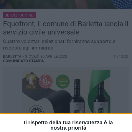
SERVIZI SOCIALI
Equofront, il comune di Barletta lancia il
servizio civile universale
Quattro volontari selezionati forniranno supporto e
risposte agli immigrati
BARLETTA -
GIOVEDÌ 30 APRILE 2020
10.23
COMUNICATO STAMPA
Il rispetto della tua riservatezza è la
nostra priorità