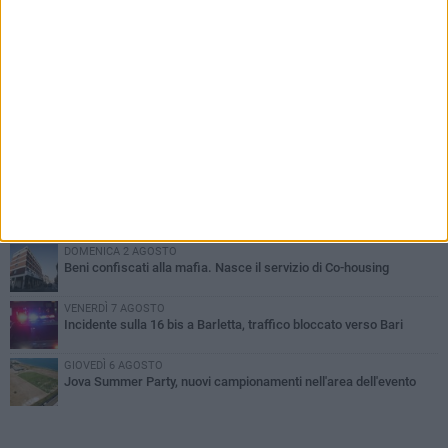
PIÙ LETTI QUESTA SETTIMANA
MERCOLEDÌ 5 AGOSTO
Barletta piange Gioacchino Dagnello: 64enne barlettano investito
all'alba a Trani
GIOVEDÌ 6 AGOSTO
Il ricordo di "Cecco", il benzinaio col sorriso: «Contava i giorni che
lo separavano dalla pensione»
MERCOLEDÌ 5 AGOSTO
Jova Summer Party, giovedì mattina sopralluogo nell'area
dell'evento
DOMENICA 2 AGOSTO
Beni confiscati alla mafia. Nasce il servizio di Co-housing
VENERDÌ 7 AGOSTO
Incidente sulla 16 bis a Barletta, traffico bloccato verso Bari
GIOVEDÌ 6 AGOSTO
Jova Summer Party, nuovi campionamenti nell'area dell'evento