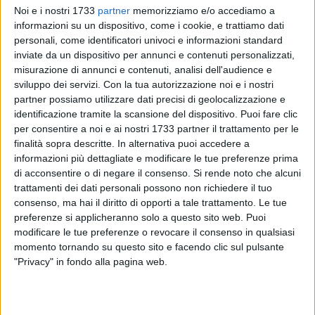
Noi e i nostri 1733
partner
memorizziamo e/o accediamo a
informazioni su un dispositivo, come i cookie, e trattiamo dati
personali, come identificatori univoci e informazioni standard
inviate da un dispositivo per annunci e contenuti personalizzati,
10
misurazione di annunci e contenuti, analisi dell'audience e
sviluppo dei servizi.
Con la tua autorizzazione noi e i nostri
partner possiamo utilizzare dati precisi di geolocalizzazione e
Da oggi si è dato avvio al progetto di servizio civile
identificazione tramite la scansione del dispositivo. Puoi fare clic
universale "Equofront" del Comune di Barletta, coordinato
per consentire a noi e ai nostri 1733 partner il trattamento per le
finalità sopra descritte. In alternativa puoi accedere a
dal Settore Servizi Sociali.
informazioni più dettagliate e modificare le tue preferenze prima
di acconsentire o di negare il consenso.
Si rende noto che alcuni
Per i primi tempi i quattro volontari selezionati lavoreranno
trattamenti dei dati personali possono non richiedere il tuo
in smart working portando avanti il progetto nella parte che
consenso, ma hai il diritto di opporti a tale trattamento. Le tue
riguarda l'attività di formazione generale che verterà sulla
preferenze si applicheranno solo a questo sito web. Puoi
storia e sui principi che regolano il servizio civile. A queste
modificare le tue preferenze o revocare il consenso in qualsiasi
lezioni interattive seguirà una formazione specifica sull'area
momento tornando su questo sito e facendo clic sul pulsante
"Privacy" in fondo alla pagina web.
di intervento prioritaria quella dell'assistenza ai migranti.
Quest'ultima, in particolare, si propone di trasferire ai
volontari le conoscenze e competenze atte a rispondere in