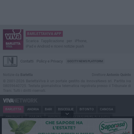
BARLETTAVIVA APP
Scarica l'applicazione per iPhone,
iPad e Android e ricevi notizie push
Contatti
Policy e Privacy
GOCITY NEWS PLATFORM
Notizie da
Barletta
Direttore
Antonio Quinto
© 2001-2026 BarlettaViva è un portale gestito da InnovaNews srl. Partita iva
08059640725. Testata giornalistica telematica registrata presso il Tribunale di
Trani. Tutti i diritti riservati.
BARLETTA
ANDRIA
BARI
BISCEGLIE
BITONTO
CANOSA
CERIGNOLA
CORATO
GIOVINAZZO
MARGHERITA DI SAVOIA
MINERVINO
MODUGNO
MOLFETTA
PUGLIA
RUVO
SAN FERDINANDO
SPINAZZOLA
TERLIZZI
TRANI
TRINITAPOLI