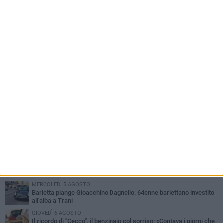
centrali delle elezioni amministrative del 2027»
PIÙ LETTI QUESTA SETTIMANA
MERCOLEDÌ 5 AGOSTO
Barletta piange Gioacchino Dagnello: 64enne barlettano investito
all'alba a Trani
GIOVEDÌ 6 AGOSTO
Il ricordo di "Cecco", il benzinaio col sorriso: «Contava i giorni che