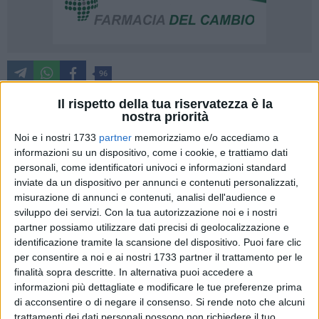
96
Il rispetto della tua riservatezza è la
nostra priorità
In un tempo in cui la superficialità ha il sopravvento, in cui si
Noi e i nostri 1733
partner
memorizziamo e/o accediamo a
storce il naso quando il giovane migrante chiede qualche
informazioni su un dispositivo, come i cookie, e trattiamo dati
spicciolo al semaforo, guardare attraverso gli occhi azzurri
personali, come identificatori univoci e informazioni standard
di un giovane sognatore africano può diventare
inviate da un dispositivo per annunci e contenuti personalizzati,
un'operazione rivoluzionaria e necessaria. Necessaria per
misurazione di annunci e contenuti, analisi dell'audience e
sviluppo dei servizi.
Con la tua autorizzazione noi e i nostri
affrontare di petto il clima di odio da cui siamo circondati.
partner possiamo utilizzare dati precisi di geolocalizzazione e
Un'azione intrapresa attraverso la presentazione del libro di
identificazione tramite la scansione del dispositivo. Puoi fare clic
Annibale Gagliani: "Romanzo Caporale", moderata dalla
per consentire a noi e ai nostri 1733 partner il trattamento per le
giornalista Antonella Filannino, tenutasi presso il GrowLab a
finalità sopra descritte. In alternativa puoi accedere a
Barletta, lo scorso sabato 4 gennaio.
informazioni più dettagliate e modificare le tue preferenze prima
di acconsentire o di negare il consenso.
Si rende noto che alcuni
«"Romanzo caporale" è flusso di coscienza; è la sintesi di un
trattamenti dei dati personali possono non richiedere il tuo