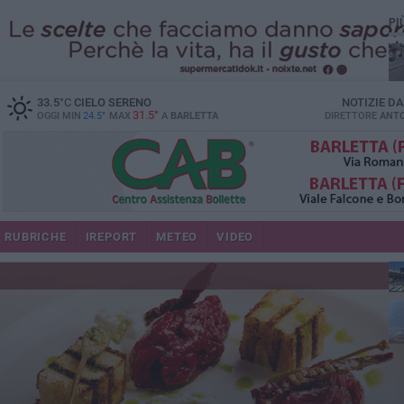
PI
33.5
°C
CIELO SERENO
NOTIZIE D
31.5°
OGGI MIN
24.5°
MAX
A
BARLETTA
DIRETTORE
ANTO
se
RUBRICHE
IREPORT
METEO
VIDEO