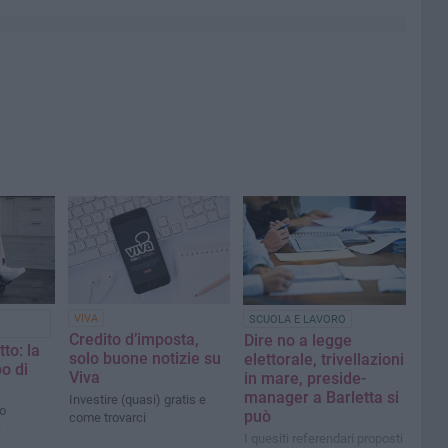
VIVA
SCUOLA E LAVORO
Credito d’imposta,
Dire no a legge
tto: la
solo buone notizie su
elettorale, trivellazioni
o di
Viva
in mare, preside-
manager a Barletta si
Investire (quasi) gratis e
to
può
come trovarci
a
I quesiti referendari proposti