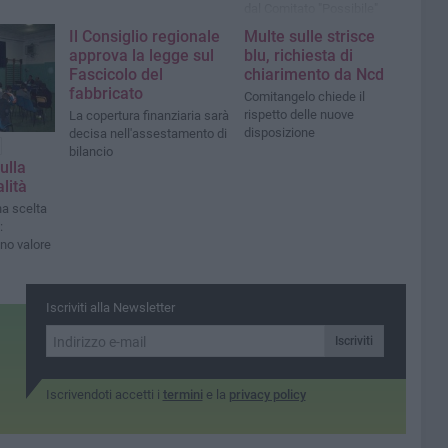
dal Comitato "Possibile"
Il Consiglio regionale
Multe sulle strisce
approva la legge sul
blu, richiesta di
Fascicolo del
chiarimento da Ncd
fabbricato
Comitangelo chiede il
rispetto delle nuove
La copertura finanziaria sarà
disposizione
decisa nell'assestamento di
bilancio
ulla
lità
na scelta
:
no valore
Iscriviti alla Newsletter
Iscriviti
Iscrivendoti accetti i
termini
e la
privacy policy