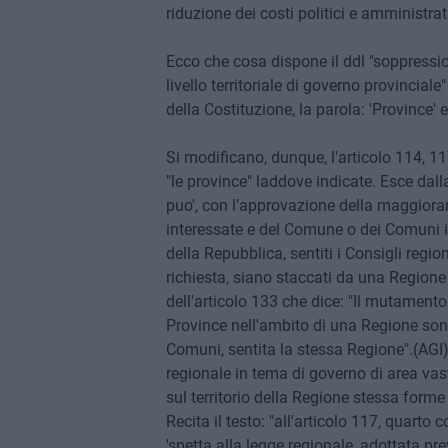
riduzione dei costi politici e amministrati
Ecco che cosa dispone il ddl "soppression
livello territoriale di governo provinciale
della Costituzione, la parola: 'Province' e'
Si modificano, dunque, l'articolo 114, 1
"le province" laddove indicate. Esce dall
puo', con l'approvazione della maggioran
interessate e del Comune o dei Comuni 
della Repubblica, sentiti i Consigli regi
richiesta, siano staccati da una Regione
dell'articolo 133 che dice: "Il mutamento 
Province nell'ambito di una Regione sono 
Comuni, sentita la stessa Regione".(AGI) 
regionale in tema di governo di area vasta
sul territorio della Regione stessa forme
Recita il testo: "all'articolo 117, quart
'spetta alla legge regionale, adottata pre