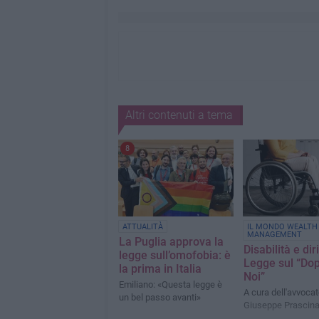
Altri contenuti a tema
8
ATTUALITÀ
IL MONDO WEALTH
MANAGEMENT
La Puglia approva la
Disabilità e diri
legge sull’omofobia: è
Legge sul “Dop
la prima in Italia
Noi”
Emiliano: «Questa legge è
A cura dell'avvoca
un bel passo avanti»
Giuseppe Prascin