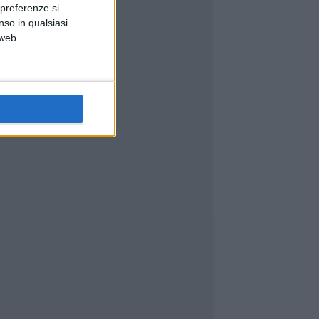
 preferenze si
nso in qualsiasi
 web.