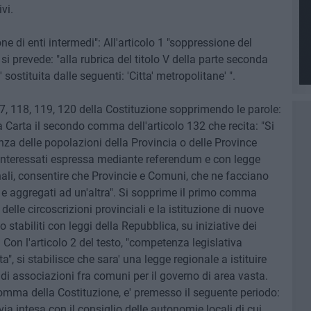
vi.
e di enti intermedi": All'articolo 1 "soppressione del
" si prevede: "alla rubrica del titolo V della parte seconda
 sostituita dalle seguenti: 'Citta' metropolitane' ".
17, 118, 119, 120 della Costituzione sopprimendo le parole:
a Carta il secondo comma dell'articolo 132 che recita: "Si
za delle popolazioni della Provincia o delle Province
interessati espressa mediante referendum e con legge
onali, consentire che Provincie e Comuni, che ne facciano
 e aggregati ad un'altra". Si sopprime il primo comma
delle circoscrizioni provinciali e la istituzione di nuove
stabiliti con leggi della Repubblica, su iniziative dei
Con l'articolo 2 del testo, "competenza legislativa
", si stabilisce che sara' una legge regionale a istituire
 di associazioni fra comuni per il governo di area vasta.
o comma della Costituzione, e' premesso il seguente periodo:
via intesa con il consiglio delle autonomie locali di cui