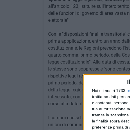
all'articolo 123, istituire sull'intero terr
delle funzioni di governo di area vasta no
elettorale".
Con le "disposizioni finali e transitorie" c
prima appplicazione, entro un anno dalla
costituzionale, le Regioni prevedono l'ist
quarto comma, primo periodo, della Costi
legge costituzionale". Alla data di cess
le stesse sono soppresse e "sono contest
rispettive leggi regionali". Fatta salva la
I
primo periodo, della Costituzione cosi' 
della legge regionale" come previsto dal
Noi e i nostri 1733
p
interessata, con efficacia a decorrere d
trattiamo dati person
e contenuti personali
corso alla data di scadenza di cui al c
tua autorizzazione no
tramite la scansione 
I comuni che si trovano sul territorio de
le finalità sopra des
unioni di comuni per lo svolgimento delle
preferenze prima di 