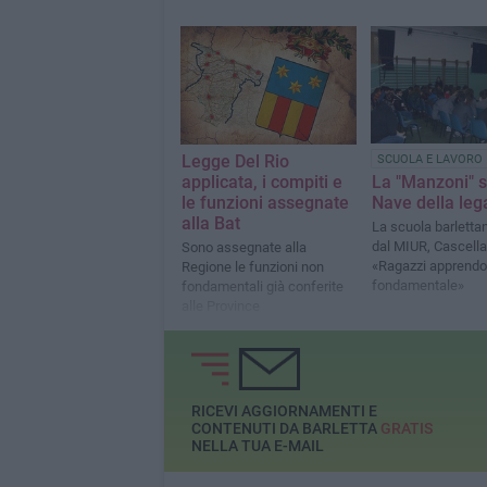
Legge Del Rio
SCUOLA E LAVORO
applicata, i compiti e
​La "Manzoni" s
le funzioni assegnate
Nave della lega
alla Bat
La scuola barletta
dal MIUR, Cascella
Sono assegnate alla
«Ragazzi apprendo
Regione le funzioni non
fondamentale»
fondamentali già conferite
alle Province
RICEVI AGGIORNAMENTI E
CONTENUTI DA BARLETTA
GRATIS
NELLA TUA E-MAIL