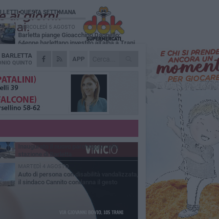
Ù LETTI QUESTA SETTIMANA
MERCOLEDÌ 5 AGOSTO
Barletta piange Gioacchino Dagnello:
64enne barlettano investito all'alba a Trani
A
BARLETTA
GIOVEDÌ 6 AGOSTO
APP
Il ricordo di "Cecco", il benzinaio col
NIO QUINTO
sorriso: «Contava i giorni che lo
paravano dalla pensione»
MERCOLEDÌ 5 AGOSTO
Jova Summer Party, giovedì mattina
sopralluogo nell'area dell'evento
DOMENICA 2 AGOSTO
Beni confiscati alla mafia. Nasce il servizio
di Co-housing
VENERDÌ 31 LUGLIO
Inaugurato il nuovo parcheggio nella
stazione di Barletta
MARTEDÌ 4 AGOSTO
Auto di persona con disabilità vandalizzata,
il sindaco Cannito condanna il gesto