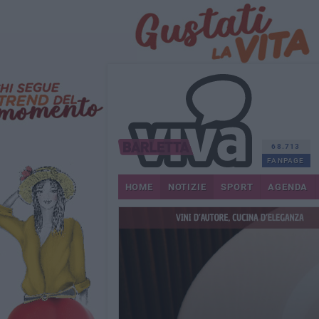
68.713
FANPAGE
HOME
NOTIZIE
SPORT
AGENDA