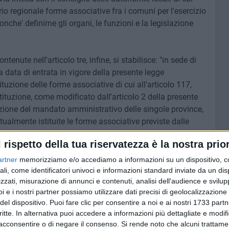
itorio regionale forme associative fra i comuni per l'esercizio
nche' definirne gli organi, le funzioni e la legislazione
ontenute nell'articolo tre, infine, si stabilisce: "in sede di
 data di entrata in vigore della presente legge
ituzione delle forme associative di cui all'articolo 117,
tuzione, come modificato dall'articolo 2 della presente
azione del mandato amministrativo delle singole province,
ualmente istituite le forme associative previste dalle
 potesta' legislativa di cui all'articolo 117, quarto comma,
l rispetto della tua riservatezza è la nostra prior
come modificato, "in caso di mancata entrata in vigore
 ddl, sono "soppresse le Province della Regione
artner
memorizziamo e/o accediamo a informazioni su un dispositivo, c
alla data di cessazione del mandato amministrativo in
ali, come identificatori univoci e informazioni standard inviate da un di
zzati, misurazione di annunci e contenuti, analisi dell'audience e svilupp
omma 1".
i e i nostri partner possiamo utilizzare dati precisi di geolocalizzazione 
del dispositivo. Puoi fare clic per consentire a noi e ai nostri 1733 partn
lle Province soppresse contestualmente "sono costituiti in
critte. In alternativa puoi accedere a informazioni più dettagliate e modif
 funzioni di governo di area vasta gia' esercitate dalle
acconsentire o di negare il consenso.
Si rende noto che alcuni trattamen