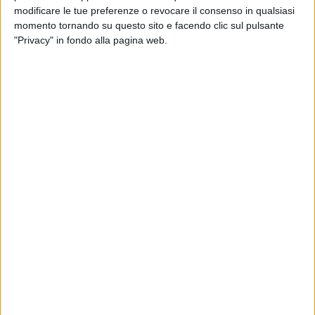
nazionale dei finanzieri. Ed ecco, finita la festa, il lavoro è
modificare le tue preferenze o revocare il consenso in qualsiasi
rimasto incompleto.
momento tornando su questo sito e facendo clic sul pulsante
"Privacy" in fondo alla pagina web.
Adesso, parlare di sicurezza stradale ad una cittadinanza
non sempre diligente in questa materia, sarà ancora più
difficile, se, d'altra parte, la nostra amministrazione non
provvederà a garantire la presenza dei minimi strumenti che,
almeno potenzialmente (perché poi c'è sempre la
responsabilità di ognuno di noi), sono alla base di essa.
Una soluzione adeguata per Piazza Caduti, andando oltre il
semplice rifacimento delle strisce pedonali, potrebbe essere
quella di creare un'isola di traffico provvista di cordoli, che
possa ospitare il transito dei pedoni e incanalare al meglio il
traffico dei veicoli, i quali spesso tendono ad accorciare il
loro tragitto, senza considerare la segnaletica orizzontale
presente.
Di seguito, alcune foto mostrano la situazione attuale: