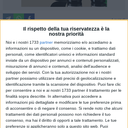
A cura di
EDOARDO CENTONZE
Il rispetto della tua riservatezza è la
nostra priorità
Noi e i nostri 1733
partner
memorizziamo e/o accediamo a
La fantasia più surreale potrebbe suggerirci che sia un'idea
informazioni su un dispositivo, come i cookie, e trattiamo dati
geniale per porre rimedio alla qualità molto scadente delle
personali, come identificatori univoci e informazioni standard
vernici usate nella nostra città per la segnaletica stradale
inviate da un dispositivo per annunci e contenuti personalizzati,
orizzontale (strisce pedonali, corsie, parcheggi, etc.). E qual è
misurazione di annunci e contenuti, analisi dell'audience e
sviluppo dei servizi.
Con la tua autorizzazione noi e i nostri
l'idea? Quella di decidere di abolire la segnaletica e di non
partner possiamo utilizzare dati precisi di geolocalizzazione e
rifarla più. Questo è quello che è successo a Piazza Caduti,
identificazione tramite la scansione del dispositivo. Puoi fare clic
dove ancora tuttora manca il grande attraversamento
per consentire a noi e ai nostri 1733 partner il trattamento per le
pedonale che congiungeva i due lati della piazza. Infatti, a
finalità sopra descritte. In alternativa puoi accedere a
fine settembre 2011, sono stati realizzati lavori di
informazioni più dettagliate e modificare le tue preferenze prima
rifacimento del manto stradale della piazza, che pochi giorni
di acconsentire o di negare il consenso.
Si rende noto che alcuni
dopo (lo scorso 2 ottobre) avrebbe fatto da vetrina a
trattamenti dei dati personali possono non richiedere il tuo
consenso, ma hai il diritto di opporti a tale trattamento. Le tue
un'importante manifestazione dell'Anfi, l'associazione
preferenze si applicheranno solo a questo sito web. Puoi