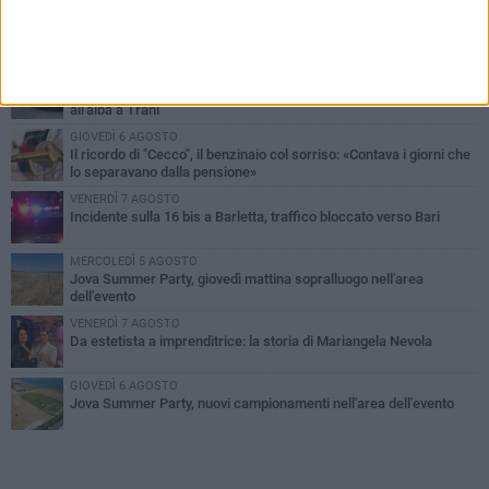
PIÙ LETTI QUESTA SETTIMANA
MERCOLEDÌ 5 AGOSTO
Barletta piange Gioacchino Dagnello: 64enne barlettano investito
all'alba a Trani
GIOVEDÌ 6 AGOSTO
Il ricordo di "Cecco", il benzinaio col sorriso: «Contava i giorni che
lo separavano dalla pensione»
VENERDÌ 7 AGOSTO
Incidente sulla 16 bis a Barletta, traffico bloccato verso Bari
MERCOLEDÌ 5 AGOSTO
Jova Summer Party, giovedì mattina sopralluogo nell'area
dell'evento
VENERDÌ 7 AGOSTO
Da estetista a imprenditrice: la storia di Mariangela Nevola
GIOVEDÌ 6 AGOSTO
Jova Summer Party, nuovi campionamenti nell'area dell'evento