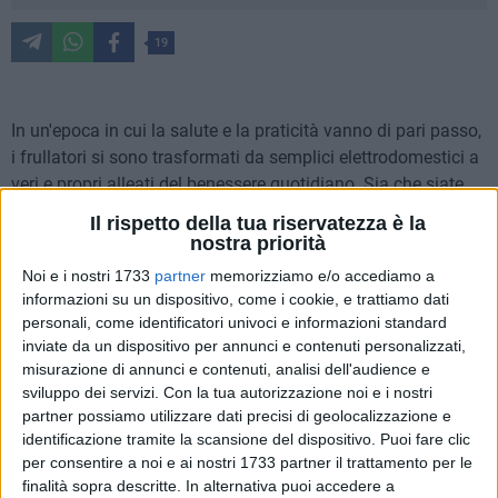
19
In un'epoca in cui la salute e la praticità vanno di pari passo,
i frullatori si sono trasformati da semplici elettrodomestici a
veri e propri alleati del benessere quotidiano. Sia che siate
appassionati di smoothie o che prepariate pasti per una
Il rispetto della tua riservatezza è la
famiglia numerosa, c'è
sempre un frullatore adatto alle
nostra priorità
vostre esigenze
. Questo articolo esplorerà diverse categorie
Noi e i nostri 1733
partner
memorizziamo e/o accediamo a
di frullatori, dai modelli economici a quelli professionali,
informazioni su un dispositivo, come i cookie, e trattiamo dati
passando per quelli multifunzione e portatili, garantendo che
personali, come identificatori univoci e informazioni standard
troverete il miglior prodotto per voi.
inviate da un dispositivo per annunci e contenuti personalizzati,
misurazione di annunci e contenuti, analisi dell'audience e
sviluppo dei servizi.
Con la tua autorizzazione noi e i nostri
I frullatori di ottima qualità
partner possiamo utilizzare dati precisi di geolocalizzazione e
Quando si parla di
frullatori di ottima qualità
, ci si riferisce a
identificazione tramite la scansione del dispositivo. Puoi fare clic
quei modelli capaci di combinare potenza, durabilità e
per consentire a noi e ai nostri 1733 partner il trattamento per le
precisione. Questi frullatori sono
progettati per durare nel
finalità sopra descritte. In alternativa puoi accedere a