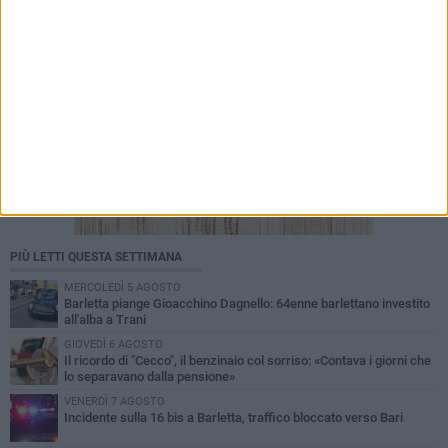
PIÙ LETTI QUESTA SETTIMANA
MERCOLEDÌ 5 AGOSTO
Barletta piange Gioacchino Dagnello: 64enne barlettano investito
all'alba a Trani
GIOVEDÌ 6 AGOSTO
Il ricordo di "Cecco", il benzinaio col sorriso: «Contava i giorni che
lo separavano dalla pensione»
VENERDÌ 7 AGOSTO
Incidente sulla 16 bis a Barletta, traffico bloccato verso Bari