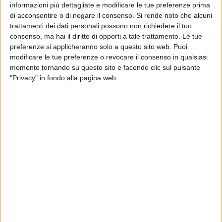
informazioni più dettagliate e modificare le tue preferenze prima
tempo
e per resistere all'uso quotidiano, senza perdere
di acconsentire o di negare il consenso.
Si rende noto che alcuni
efficienza. Spesso dotati di materiali resistenti come
trattamenti dei dati personali possono non richiedere il tuo
l'acciaio inox e motori potenti, sono la scelta ideale per chi
consenso, ma hai il diritto di opporti a tale trattamento. Le tue
non vuole scendere a compromessi in cucina.
preferenze si applicheranno solo a questo sito web. Puoi
modificare le tue preferenze o revocare il consenso in qualsiasi
Miglior frullatore economico
momento tornando su questo sito e facendo clic sul pulsante
"Privacy" in fondo alla pagina web.
Non è necessario spendere una fortuna per ottenere un buon
frullatore. Il miglior frullatore economico sul mercato offre
una
combinazione equilibrata di efficienza e prezzo
accessibile. Questi modelli generalmente hanno funzioni
base ma sono sufficientemente robusti per gestire compiti di
frullatura giornalieri come la preparazione di frappè e salse
semplici.
Miglior frullatore multifunzione
I
frullatori multifunzione
sono veri e propri gioielli di
tecnologia che possono sostituire diversi elettrodomestici in
cucina. Ideali per chi ha poco spazio o per chi desidera