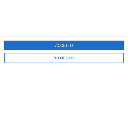
BARLETTA - 21 MARZO 2015
Condannato all’ergastolo Massimo Sileno:
trucidò Luigi Corvasce nel 2003
Precedente
1
2
...
1310
1311
1312
1313
ACCETTO
1314
...
Successiva
PIÙ OPZIONI