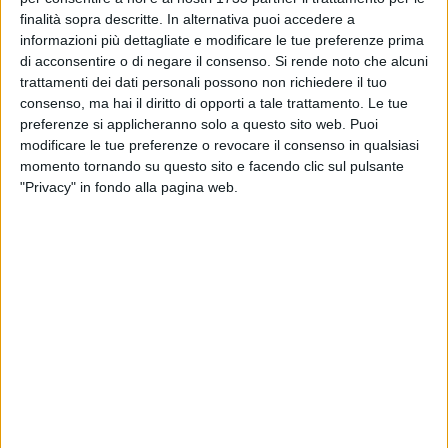
Regione Puglia
finalità sopra descritte. In alternativa puoi accedere a
informazioni più dettagliate e modificare le tue preferenze prima
BARLETTA - 24 MARZO 2015
di acconsentire o di negare il consenso.
Si rende noto che alcuni
Attivo il Nucleo di Protezione Civile
trattamenti dei dati personali possono non richiedere il tuo
dell’Associazione Nazionale Carabinieri
consenso, ma hai il diritto di opporti a tale trattamento. Le tue
Benemerite e Volontari
preferenze si applicheranno solo a questo sito web. Puoi
modificare le tue preferenze o revocare il consenso in qualsiasi
BARLETTA - 23 MARZO 2015
momento tornando su questo sito e facendo clic sul pulsante
Strage di Tunisi: la bandiera a mezz'asta di
"Privacy" in fondo alla pagina web.
Barletta
BARLETTA - 23 MARZO 2015
"Di Canne e altre storie", in memoria di Vittorio
Palumbieri
BARLETTA - 23 MARZO 2015
Le cento missioni aeree del maggiore
Domenico Senatore
BARLETTA - 23 MARZO 2015
Primario barlettano condannato a risarcire 18