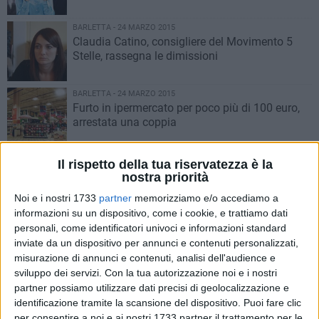
BARLETTA - 24 MARZO 2015
Claudia Catino, consigliere del Movimento 5
Stelle, rassegna le dimissioni
BARLETTA - 24 MARZO 2015
Furto in ipermercato per poco più di 100 euro,
arrestata una coppia
BARLETTA - 24 MARZO 2015
Il rispetto della tua riservatezza è la
«La sicurezza dei cittadini è una priorità»,
nostra priorità
intervista al dirigente di Polizia Luciano Di
Noi e i nostri 1733
partner
memorizziamo e/o accediamo a
Prisco
informazioni su un dispositivo, come i cookie, e trattiamo dati
BARLETTA - 24 MARZO 2015
personali, come identificatori univoci e informazioni standard
La passione corre con lo sport, Barletta ricorda
inviate da un dispositivo per annunci e contenuti personalizzati,
Pietro Mennea
misurazione di annunci e contenuti, analisi dell'audience e
sviluppo dei servizi.
Con la tua autorizzazione noi e i nostri
partner possiamo utilizzare dati precisi di geolocalizzazione e
BARLETTA - 24 MARZO 2015
identificazione tramite la scansione del dispositivo. Puoi fare clic
Piano Urbanistico Generale, tavolo tecnico alla
per consentire a noi e ai nostri 1733 partner il trattamento per le