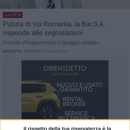
LA CITTÀ
Pulizia di via Romania, la Bar.S.A.
risponde alle segnalazioni
Fruscio: «Programmato il lavaggio strade»
BARLETTA -
VENERDÌ 17 LUGLIO 2015
Il rispetto della tua riservatezza è la