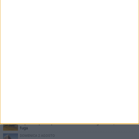
PIÙ LETTI QUESTA SETTIMANA
VENERDÌ 31 LUGLIO
Inaugurato il nuovo parcheggio nella stazione di Barletta
MERCOLEDÌ 5 AGOSTO
Barletta piange Gioacchino Dagnello: 64enne barlettano investito
all'alba a Trani
GIOVEDÌ 30 LUGLIO
Rapina all'Ipercoop di Barletta: nel mirino la gioielleria, banditi in
fuga
DOMENICA 2 AGOSTO