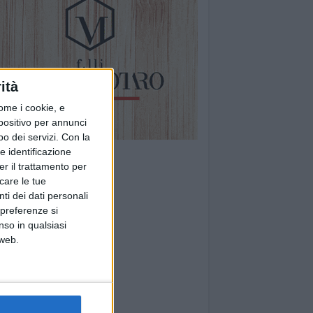
ità
ome i cookie, e
spositivo per annunci
o dei servizi.
Con la
e identificazione
er il trattamento per
icare le tue
ti dei dati personali
 preferenze si
nso in qualsiasi
 web.