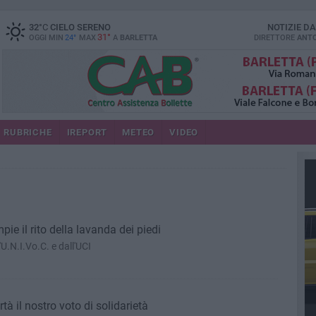
32
°C
CIELO SERENO
NOTIZIE D
31°
OGGI MIN
24°
MAX
A
BARLETTA
DIRETTORE
ANTO
RUBRICHE
IREPORT
METEO
VIDEO
pie il rito della lavanda dei piedi
'U.N.I.Vo.C. e dall'UCI
tà il nostro voto di solidarietà