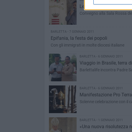
Legalità e diritti umani, 
Convegno alla Sala Rossa del
BARLETTA - 7 GENNAIO 2011
Epifania, la festa dei popoli
Con gli immigrati in molte diocesi italiane
BARLETTA - 6 GENNAIO 2011
Viaggio in Brasile, terra 
Barlettalife incontra Padre S
BARLETTA - 6 GENNAIO 2011
Manifestazione Pro Terra
Solenne celebrazione con il c
BARLETTA - 1 GENNAIO 2011
«Una nuova risolutezza ne