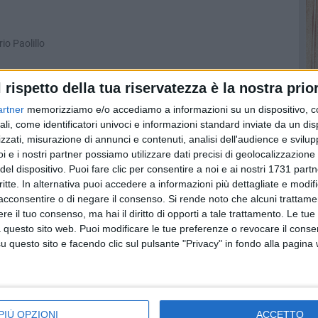
io Paolillo
l rispetto della tua riservatezza è la nostra prior
artner
memorizziamo e/o accediamo a informazioni su un dispositivo, c
e protagonisti
ali, come identificatori univoci e informazioni standard inviate da un di
zzati, misurazione di annunci e contenuti, analisi dell'audience e svilupp
i e i nostri partner possiamo utilizzare dati precisi di geolocalizzazione 
del dispositivo. Puoi fare clic per consentire a noi e ai nostri 1731 partn
nazione episcopale dell'arcivescovo Pichierri
critte. In alternativa puoi accedere a informazioni più dettagliate e modif
aconi tre seminaristi
acconsentire o di negare il consenso.
Si rende noto che alcuni trattamen
e il tuo consenso, ma hai il diritto di opporti a tale trattamento. Le tue
 questo sito web. Puoi modificare le tue preferenze o revocare il conse
questo sito e facendo clic sul pulsante "Privacy" in fondo alla pagina
 l'unità dei cristiani
Pichierri
PIÙ OPZIONI
ACCETTO