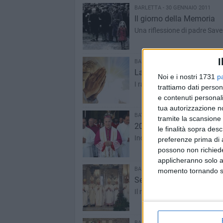
BARLETTA - 30 GENNAIO 2011
Il giorno della Memoria
Una riflessione di padre Saver
I
BARLETTA - 29 GENNAIO 2011
La Pace prende luce
Noi e i nostri 1731
p
I ragazzi dell'Acr nuovament
trattiamo dati person
e contenuti personali
tua autorizzazione no
BAT - 25 GENNAIO 2011
tramite la scansione 
20° anniversario dell'ordi
le finalità sopra des
Inoltre sono stati nominati di
preferenze prima di 
possono non richieder
applicheranno solo a
BARLETTA - 16 GENNAIO 2011
momento tornando su 
Settimana di preghiera per
Il messaggio dell'arcivescovo 
BARLETTA - 15 GENNAIO 2011