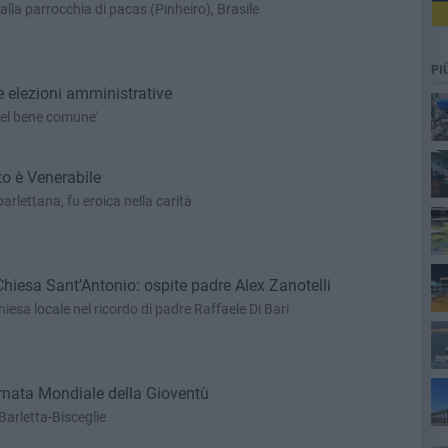
alla parrocchia di pacas (Pinheiro), Brasile
PI
e elezioni amministrative
 del bene comune'
o è Venerabile
rlettana, fu eroica nella carità
Chiesa Sant’Antonio: ospite padre Alex Zanotelli
iesa locale nel ricordo di padre Raffaele Di Bari
ta
iornata Mondiale della Gioventù
-Barletta-Bisceglie