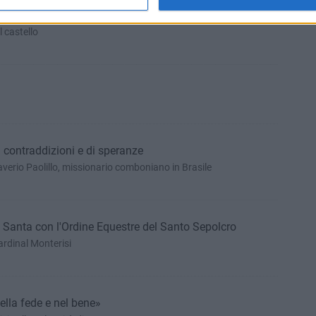
interviene Padre Saverio Paolillo
 castello
di contraddizioni e di speranze
averio Paolillo, missionario comboniano in Brasile
 Santa con l'Ordine Equestre del Santo Sepolcro
ardinal Monterisi
lla fede e nel bene»