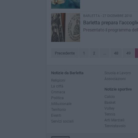
BARLETTA - 27 DICEMBRE 2010
Barletta prepara l’accogli
Presentato il programma dell
Precedente
1
2
...
48
49
Notizie da Barletta
Scuola e Lavoro
Associazioni
Religioni
La città
Notizie sportive
Cronaca
Calcio
Politica
Basket
Istituzionale
Volley
Territorio
Tennis
Eventi
Arti Marziali
Servizi sociali
Tennistavolo