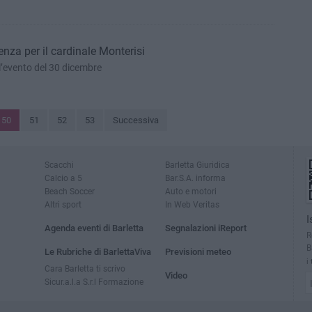
enza per il cardinale Monterisi
’evento del 30 dicembre
50
51
52
53
Successiva
Scacchi
Barletta Giuridica
Calcio a 5
Bar.S.A. informa
Beach Soccer
Auto e motori
Altri sport
In Web Veritas
I
Agenda eventi di Barletta
Segnalazioni iReport
R
B
Le Rubriche di BarlettaViva
Previsioni meteo
i
Cara Barletta ti scrivo
Video
Sicur.a.l.a S.r.l Formazione