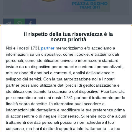
Il rispetto della tua riservatezza è la
nostra priorità
Smaltito il terzo stop calendarizzato della Federazione
Noi e i nostri 1731
partner
memorizziamo e/o accediamo a
Italiana Tennistavolo, sabato 23 e domenica 24 novembre
informazioni su un dispositivo, come i cookie, e trattiamo dati
personali, come identificatori univoci e informazioni standard
l'agonismo a squadre (sia a livello nazionale che regionale)
inviate da un dispositivo per annunci e contenuti personalizzati,
celebrerà la sua quinta giornata di andata. Per
misurazione di annunci e contenuti, analisi dell'audience e
l'appuntamento agonistico torneranno in campo (tra le mura
sviluppo dei servizi.
Con la tua autorizzazione noi e i nostri
amiche) anche le tre formazioni facenti capo alla
partner possiamo utilizzare dati precisi di geolocalizzazione e
Polisportiva Dilettantistica ACSI ONMIC Barletta ed
identificazione tramite la scansione del dispositivo. Puoi fare clic
impegnate in Campionati a Squadre di differente livello.
per consentire a noi e ai nostri 1731 partner il trattamento per le
finalità sopra descritte. In alternativa puoi accedere a
informazioni più dettagliate e modificare le tue preferenze prima
Priorità dovuta al team ACSI ONMIC Barletta 1981, militante
di acconsentire o di negare il consenso.
Si rende noto che alcuni
in Serie C1 Nazionale, chiamato ad un confronto
trattamenti dei dati personali possono non richiedere il tuo
estremamente impegnativo con l'A.S.D. Circolo Tennistavolo
consenso, ma hai il diritto di opporti a tale trattamento. Le tue