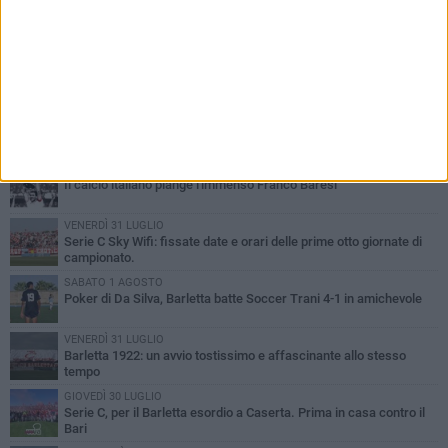
PIÙ LETTI QUESTA SETTIMANA
VENERDÌ 31 LUGLIO
Il calcio italiano piange l'immenso Franco Baresi
VENERDÌ 31 LUGLIO
Serie C Sky Wifi: fissate date e orari delle prime otto giornate di
campionato.
SABATO 1 AGOSTO
Poker di Da Silva, Barletta batte Soccer Trani 4-1 in amichevole
VENERDÌ 31 LUGLIO
Barletta 1922: un avvio tostissimo e affascinante allo stesso
tempo
GIOVEDÌ 30 LUGLIO
Serie C, per il Barletta esordio a Caserta. Prima in casa contro il
Bari