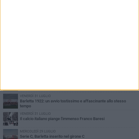
PIÙ LETTI QUESTA SETTIMANA
GIOVEDÌ 6 AGOSTO
Addio a mister Marchioro. L'uomo del Barletta in B
SABATO 1 AGOSTO
Poker di Da Silva, Barletta batte Soccer Trani 4-1 in amichevole
VENERDÌ 31 LUGLIO
Serie C Sky Wifi: fissate date e orari delle prime otto giornate di
campionato.
VENERDÌ 31 LUGLIO
Barletta 1922: un avvio tostissimo e affascinante allo stesso
tempo
VENERDÌ 31 LUGLIO
Il calcio italiano piange l'immenso Franco Baresi
MERCOLEDÌ 29 LUGLIO
Serie C, Barletta inserito nel girone C