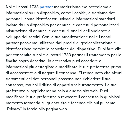
Noi e i nostri 1733
partner
memorizziamo e/o accediamo a
informazioni su un dispositivo, come i cookie, e trattiamo dati
A cura di
personali, come identificatori univoci e informazioni standard
LUCA GUERRA
inviate da un dispositivo per annunci e contenuti personalizzati,
misurazione di annunci e contenuti, analisi dell'audience e
sviluppo dei servizi.
Con la tua autorizzazione noi e i nostri
L'Italia si è qualificata ai quarti di finale per le Universiadi. La
partner possiamo utilizzare dati precisi di geolocalizzazione e
Nazionale Universitaria di Lega Pro, guidata da Carlo Ripari,
identificazione tramite la scansione del dispositivo. Puoi fare clic
per consentire a noi e ai nostri 1733 partner il trattamento per le
ha superato la Repubblica Ceca con il punteggio di 1-0. Il gol
finalità sopra descritte. In alternativa puoi accedere a
è stato siglato all'87° minuto da Pietro Lorenzini, classe
informazioni più dettagliate e modificare le tue preferenze prima
1989, con un tiro potente da fuori area. La gara è stata
di acconsentire o di negare il consenso.
Si rende noto che alcuni
sofferta, anche per l'alta temperatura. Da segnalare l'ottima
trattamenti dei dati personali possono non richiedere il tuo
prestazione del portiere Stefano Goletti, classe 1987, che in
consenso, ma hai il diritto di opporti a tale trattamento. Le tue
più di un'occasione ha salvato il risultato.
preferenze si applicheranno solo a questo sito web. Puoi
modificare le tue preferenze o revocare il consenso in qualsiasi
momento tornando su questo sito e facendo clic sul pulsante
Gli azzurrini hanno chiuso al primo posto nel girone con due
"Privacy" in fondo alla pagina web.
vittorie (su Thailandia e Repubblica Ceca) ed un pareggio
(con Uruguay). Giovedì 18 agosto l'Italia affronta il Brasile.
Fischio di inizio alle 19:30 locali ( le 13:30 in Italia).