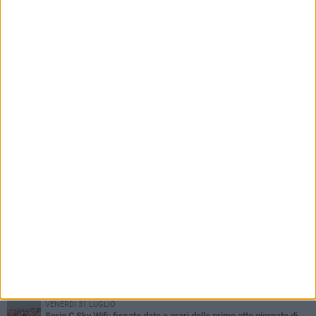
dalla scomparsa
PIÙ LETTI QUESTA SETTIMANA
SABATO 1 AGOSTO
Poker di Da Silva, Barletta batte Soccer Trani 4-1 in amichevole
VENERDÌ 31 LUGLIO
Serie C Sky Wifi: fissate date e orari delle prime otto giornate di