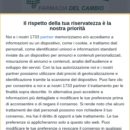
Il rispetto della tua riservatezza è la
nostra priorità
3
Noi e i nostri 1733
partner
memorizziamo e/o accediamo a
informazioni su un dispositivo, come i cookie, e trattiamo dati
personali, come identificatori univoci e informazioni standard
Sabato 18 e domenica 19 gennaio scorsi è andato in scena
inviate da un dispositivo per annunci e contenuti personalizzati,
il "primo atto" del girone di ritorno dell'attività agonistica a
misurazione di annunci e contenuti, analisi dell'audience e
squadre sotto l'egida della Federazione Italiana
sviluppo dei servizi.
Con la tua autorizzazione noi e i nostri
partner possiamo utilizzare dati precisi di geolocalizzazione e
Tennistavolo. Precedenza assoluta alla compagine
identificazione tramite la scansione del dispositivo. Puoi fare clic
barlettana, partecipante al Campionato Nazionale a Squadre
per consentire a noi e ai nostri 1733 partner il trattamento per le
di Serie C1(girone P).
finalità sopra descritte. In alternativa puoi accedere a
informazioni più dettagliate e modificare le tue preferenze prima
Tra le mura amiche il team barlettano è stato sconfitto per 3
di acconsentire o di negare il consenso.
Si rende noto che alcuni
a 5 dall'A.S.D. Tennistavolo Bari - Ventana Infissi, seconda
trattamenti dei dati personali possono non richiedere il tuo
forza di questa insidiosissima Serie nazionale. Due punti
consenso, ma hai il diritto di opporti a tale trattamento. Le tue
preferenze si applicheranno solo a questo sito web. Puoi
sono stati realizzati da Dominique Straniero (apparso in una
modificare le tue preferenze o revocare il consenso in qualsiasi
condizione tutt'altro che esaltante) ed uno è stato messo a