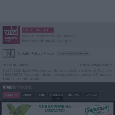
BARLETTAVIVA APP
Scarica l'applicazione per iPhone,
iPad e Android e ricevi notizie push
Contatti
Policy e Privacy
GOCITY NEWS PLATFORM
Notizie da
Barletta
Direttore
Antonio Quinto
© 2001-2026 BarlettaViva è un portale gestito da InnovaNews srl. Partita iva
08059640725. Testata giornalistica telematica registrata presso il Tribunale di
Trani. Tutti i diritti riservati.
BARLETTA
ANDRIA
BARI
BISCEGLIE
BITONTO
CANOSA
CERIGNOLA
CORATO
GIOVINAZZO
MARGHERITA DI SAVOIA
MINERVINO
MODUGNO
MOLFETTA
PUGLIA
RUVO