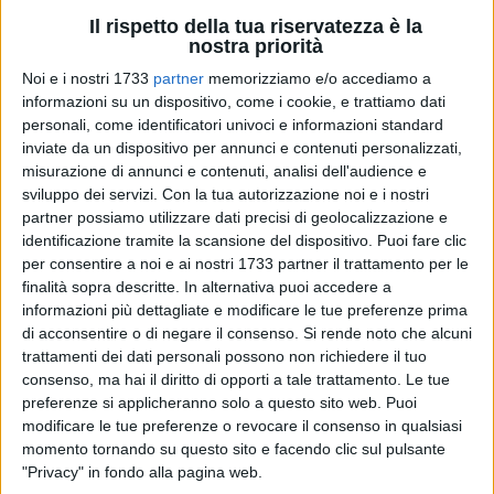
Il rispetto della tua riservatezza è la
nostra priorità
Noi e i nostri 1733
partner
memorizziamo e/o accediamo a
A cura di
informazioni su un dispositivo, come i cookie, e trattiamo dati
ENRICO GORGOGLIONE
personali, come identificatori univoci e informazioni standard
inviate da un dispositivo per annunci e contenuti personalizzati,
misurazione di annunci e contenuti, analisi dell'audience e
Marco Cari ha scelto la rosa dei 20 biancorossi che
sviluppo dei servizi.
Con la tua autorizzazione noi e i nostri
affronteranno domani il Cosenza al San Vito, con fischio
partner possiamo utilizzare dati precisi di geolocalizzazione e
d'inizio alle ore 14:30. Nessuna novità di rilievo in casa
identificazione tramite la scansione del dispositivo. Puoi fare clic
per consentire a noi e ai nostri 1733 partner il trattamento per le
biancorossa. Continua l'ostracismo di Peppe Di Masi, che
finalità sopra descritte. In alternativa puoi accedere a
resta ancora a casa, confermando la fiducia espressa in
informazioni più dettagliate e modificare le tue preferenze prima
settimana a Gabrieli. In difesa rientra, come previsto,
di acconsentire o di negare il consenso.
Si rende noto che alcuni
Giammarco Frezza, che ha scontato il turno di squalifica. A
trattamenti dei dati personali possono non richiedere il tuo
centrocampo le novità più importanti: rientrano dai rispettivi
consenso, ma hai il diritto di opporti a tale trattamento. Le tue
infortuni Agnelli e Zappacosta e il trequartista Federico
preferenze si applicheranno solo a questo sito web. Puoi
Cerone recupera in extremis e sarà disponibile. Non
modificare le tue preferenze o revocare il consenso in qualsiasi
momento tornando su questo sito e facendo clic sul pulsante
convocati lo squalificato Guerri, il lungodegente Menicozzo
"Privacy" in fondo alla pagina web.
e, a sorpresa Antonio D'Allocco, che non sta trovando