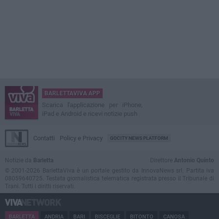
BARLETTAVIVA APP
Scarica l'applicazione per iPhone,
iPad e Android e ricevi notizie push
Contatti
Policy e Privacy
GOCITY NEWS PLATFORM
Notizie da
Barletta
Direttore
Antonio Quinto
© 2001-2026 BarlettaViva è un portale gestito da InnovaNews srl. Partita iva
08059640725. Testata giornalistica telematica registrata presso il Tribunale di
Trani. Tutti i diritti riservati.
BARLETTA
ANDRIA
BARI
BISCEGLIE
BITONTO
CANOSA