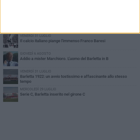
SABATO 1 AGOSTO
Poker di Da Silva, Barletta batte Soccer Trani 4-1 in amichevole
VENERDÌ 31 LUGLIO
Serie C Sky Wifi: fissate date e orari delle prime otto giornate di
campionato.
VENERDÌ 31 LUGLIO
Il calcio italiano piange l'immenso Franco Baresi
GIOVEDÌ 6 AGOSTO
Addio a mister Marchioro. L'uomo del Barletta in B
VENERDÌ 31 LUGLIO
Barletta 1922: un avvio tostissimo e affascinante allo stesso
tempo
MERCOLEDÌ 29 LUGLIO
Serie C, Barletta inserito nel girone C