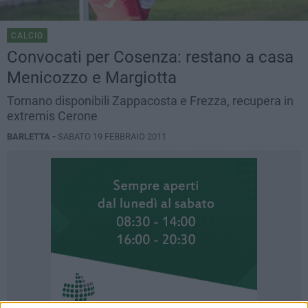
CALCIO
Convocati per Cosenza: restano a casa
Menicozzo e Margiotta
Tornano disponibili Zappacosta e Frezza, recupera in
extremis Cerone
BARLETTA -
SABATO 19 FEBBRAIO 2011