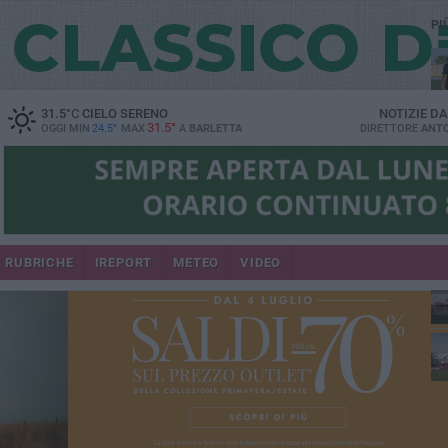
PI
31.5
°C
CIELO SERENO
NOTIZIE D
31.5°
OGGI MIN
24.5°
MAX
A
BARLETTA
DIRETTORE
ANTO
RUBRICHE
IREPORT
METEO
VIDEO