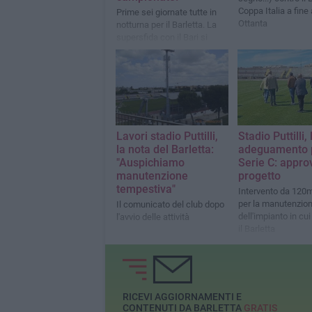
Coppa Italia a fine
Prime sei giornate tutte in
Ottanta
notturna per il Barletta. La
supersfida con il Bari si
giocheràvenerdì 28 agosto
alle ore 21. Contro il Potenza
sarà lunch-match il 26
settembre.
Lavori stadio Puttilli,
Stadio Puttilli, 
la nota del Barletta:
adeguamento p
"Auspichiamo
Serie C: approv
manutenzione
progetto
tempestiva"
Intervento da 120m
per la manutenzio
Il comunicato del club dopo
dell'impianto in cu
l'avvio delle attività
il Barletta
RICEVI AGGIORNAMENTI E
CONTENUTI DA BARLETTA
GRATIS