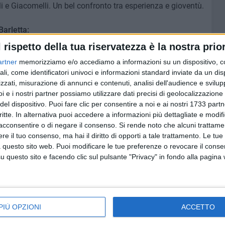
i e Giacomelli. Un bel confronto tra esperienza e gioventù.
Barletta:
l rispetto della tua riservatezza è la nostra prior
rli Sala, Giovannini, Severini; Castellazzi, Coresi,
artner
memorizziamo e/o accediamo a informazioni su un dispositivo, c
, Cavagna. A disposizione: Zandrini, Fiorucci, Menchinella,
ali, come identificatori univoci e informazioni standard inviate da un di
tore: Matrecano.
zzati, misurazione di annunci e contenuti, analisi dell'audience e svilupp
i e i nostri partner possiamo utilizzare dati precisi di geolocalizzazione 
lmi, Lucioni, Frezza; Guerri, Menicozzo, D'Allocco;
del dispositivo. Puoi fare clic per consentire a noi e ai nostri 1733 partn
zione: Tesoniero, Ischia, Perico, Agnelli, Masiero
critte. In alternativa puoi accedere a informazioni più dettagliate e modif
acconsentire o di negare il consenso.
Si rende noto che alcuni trattamen
 Sciannimanico.
e il tuo consenso, ma hai il diritto di opporti a tale trattamento. Le tue
 questo sito web. Puoi modificare le tue preferenze o revocare il conse
RIMA DIVISIONE, GIRONE B:
questo sito e facendo clic sul pulsante "Privacy" in fondo alla pagina
oma
21; Gela 19; V. Lanciano e Taranto 18; Foggia (-1) e
4;
Juve Stabia
, Pisa e Andria 13; Lucchese e
Ternana
12;
PIÙ OPZIONI
ACCETTO
na e Viareggio hanno una partita in meno.