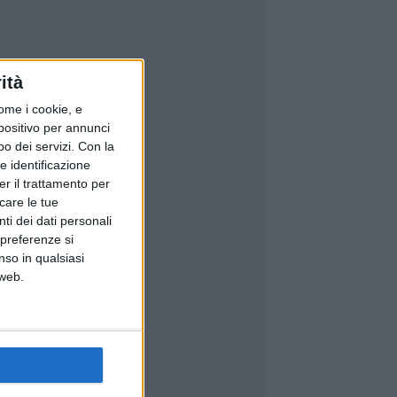
ità
ome i cookie, e
spositivo per annunci
o dei servizi.
Con la
e identificazione
er il trattamento per
icare le tue
ti dei dati personali
 preferenze si
nso in qualsiasi
 web.