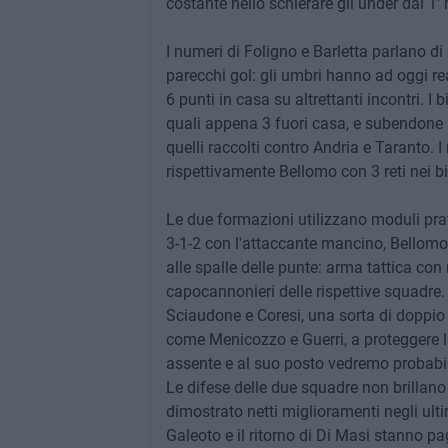
costante nello schierare gli under dal 1
I numeri di Foligno e Barletta parlano 
parecchi gol: gli umbri hanno ad oggi re
6 punti in casa su altrettanti incontri. I
quali appena 3 fuori casa, e subendone 18
quelli raccolti contro Andria e Taranto. I
rispettivamente Bellomo con 3 reti nei b
Le due formazioni utilizzano moduli prat
3-1-2 con l'attaccante mancino, Bellomo 
alle spalle delle punte: arma tattica con 
capocannonieri delle rispettive squadre. I
Sciaudone e Coresi, una sorta di doppio 
come Menicozzo e Guerri, a proteggere le s
assente e al suo posto vedremo probabi
Le difese delle due squadre non brillano
dimostrato netti miglioramenti negli ult
Galeoto e il ritorno di Di Masi stanno 