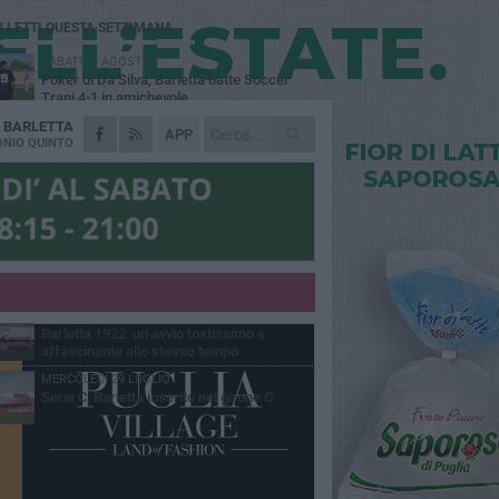
Ù LETTI QUESTA SETTIMANA
SABATO 1 AGOSTO
Poker di Da Silva, Barletta batte Soccer
Trani 4-1 in amichevole
A
BARLETTA
VENERDÌ 31 LUGLIO
APP
Serie C Sky Wifi: fissate date e orari delle
NIO QUINTO
prime otto giornate di campionato.
VENERDÌ 31 LUGLIO
Il calcio italiano piange l'immenso Franco
Baresi
GIOVEDÌ 6 AGOSTO
Addio a mister Marchioro. L'uomo del
Barletta in B
VENERDÌ 31 LUGLIO
Barletta 1922: un avvio tostissimo e
affascinante allo stesso tempo
MERCOLEDÌ 29 LUGLIO
Serie C, Barletta inserito nel girone C