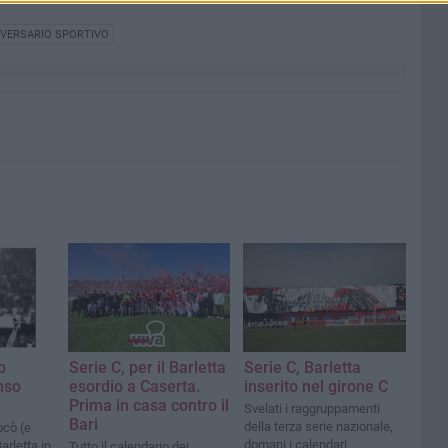
VERSARIO SPORTIVO
o
Serie C, per il Barletta
Serie C, Barletta
nso
esordio a Caserta.
inserito nel girone C
Prima in casa contro il
Svelati i raggruppamenti
Bari
della terza serie nazionale,
ocò (e
domani i calendari
Barletta in
Tutto il calendario dei