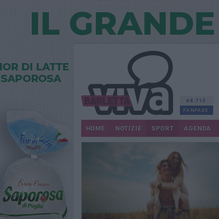
68.713
FANPAGE
HOME
NOTIZIE
SPORT
AGENDA