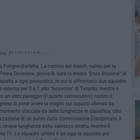
d by
io Foligno-Barletta. La cornice del match, valido per la
rima Divisione, girone B, sarà lo stadio "Enzo Blasone" di
aperta a ogni pronostico, in cui si affrontano due squadre
ia esterna per 3 a 1 allo "Iacovone" di Taranto, mentre il
to un altro pareggio (il quarto consecutivo) contro il
rese di poter avere la meglio sui ragazzi allenati da
momento staccate da sette lunghezze in classifica, otto
izzazione di un punto dalla Commissione Disciplinare. Il
a cinque lunghezze dalla salvezza diretta, mentre il
ota 15. La squadra umbra è ad oggi la squadra più