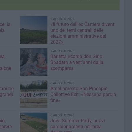
7 AGOSTO 2026
ce: la
«Il futuro dell'ex Cartiera diventi
ola
uno dei temi centrali delle
elezioni amministrative del
2027»
7 AGOSTO 2026
ea,
Barletta ricorda don Gino
Spadaro a vent’anni dalla
isione
scomparsa
6 AGOSTO 2026
ani tre
Ampliamento San Procopio,
 grandi
Collettivo Exit: «Nessuna parola
fine»
6 AGOSTO 2026
io,
Jova Summer Party, nuovi
parere
campionamenti nell'area