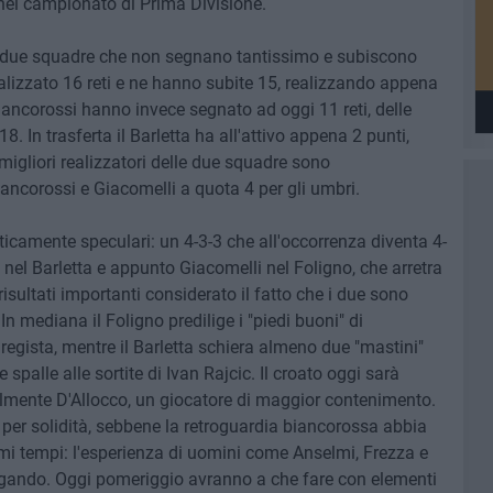
' nel campionato di Prima Divisione.
di due squadre che non segnano tantissimo e subiscono
alizzato 16 reti e ne hanno subite 15, realizzando appena
 biancorossi hanno invece segnato ad oggi 11 reti, delle
. In trasferta il Barletta ha all'attivo appena 2 punti,
 migliori realizzatori delle due squadre sono
iancorossi e Giacomelli a quota 4 per gli umbri.
icamente speculari: un 4-3-3 che all'occorrenza diventa 4-
nel Barletta e appunto Giacomelli nel Foligno, che arretra
risultati importanti considerato il fatto che i due sono
n mediana il Foligno predilige i "piedi buoni" di
regista, mentre il Barletta schiera almeno due "mastini"
palle alle sortite di Ivan Rajcic. Il croato oggi sarà
lmente D'Allocco, un giocatore di maggior contenimento.
 per solidità, sebbene la retroguardia biancorossa abbia
imi tempi: l'esperienza di uomini come Anselmi, Frezza e
pagando. Oggi pomeriggio avranno a che fare con elementi