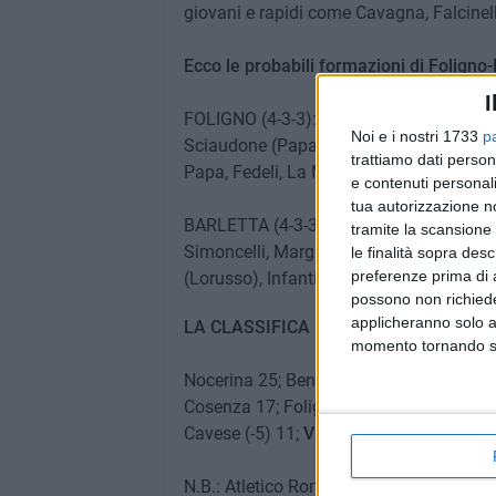
giovani e rapidi come Cavagna, Falcinell
Ecco le probabili formazioni di Foligno-
I
FOLIGNO (4-3-3): Rossini; Della Penna, Me
Noi e i nostri 1733
p
Sciaudone (Papa); Giacomelli; Falcinelli
trattiamo dati person
Papa, Fedeli, La Mantia, Civilleri. Allena
e contenuti personali
tua autorizzazione no
BARLETTA (4-3-3): Di Masi; Galeoto, Anse
tramite la scansione 
Simoncelli, Margiotta, Bellomo. A disposi
le finalità sopra des
preferenze prima di 
(Lorusso), Infantino, Shiba. Allenatore:
possono non richieder
applicheranno solo a
LA CLASSIFICA DEL CAMPIONATO DI P
momento tornando su 
Nocerina 25; Benevento 22;
Atletico R
Cosenza 17; Foligno (-1) 15; Siracusa 1
Cavese (-5) 11;
Viareggio
10; Barletta 8.
N.B.: Atletico Roma, Juve Stabia, Terna