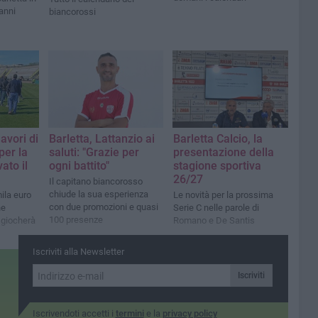
 anni
biancorossi
lavori di
Barletta, Lattanzio ai
Barletta Calcio, la
er la
saluti: "Grazie per
presentazione della
ato il
ogni battito"
stagione sportiva
26/27
Il capitano biancorosso
chiude la sua esperienza
ila euro
Le novità per la prossima
con due promozioni e quasi
ne
Serie C nelle parole di
100 presenze
i giocherà
Romano e De Santis
Iscriviti alla Newsletter
Iscriviti
Iscrivendoti accetti i
termini
e la
privacy policy