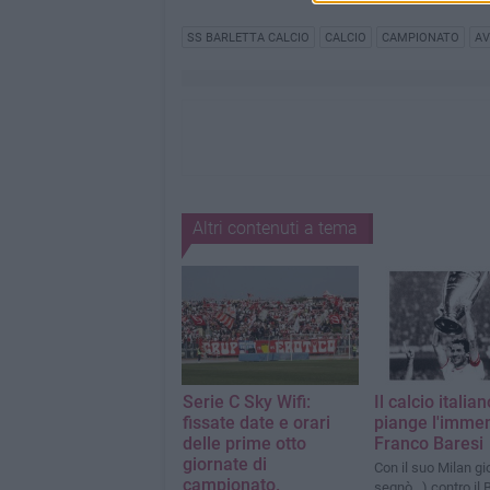
SS BARLETTA CALCIO
CALCIO
CAMPIONATO
AV
Altri contenuti a tema
Serie C Sky Wifi:
Il calcio italian
fissate date e orari
piange l'imme
delle prime otto
Franco Baresi
giornate di
Con il suo Milan gi
campionato.
segnò...) contro il 