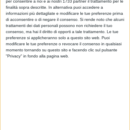
BARLETTA - 24 FEBBRAIO 2026
per consentire a noi e ai nostri 1733 partner il trattamento per le
Cuore, attributi, voglia di vincere: il Barletta di
finalità sopra descritte. In alternativa puoi accedere a
Massimo Paci
informazioni più dettagliate e modificare le tue preferenze prima
di acconsentire o di negare il consenso.
Si rende noto che alcuni
trattamenti dei dati personali possono non richiedere il tuo
BARLETTA - 23 FEBBRAIO 2026
consenso, ma hai il diritto di opporti a tale trattamento. Le tue
Espulsione Malcore, la posizione del Barletta
preferenze si applicheranno solo a questo sito web. Puoi
1922
modificare le tue preferenze o revocare il consenso in qualsiasi
momento tornando su questo sito e facendo clic sul pulsante
BARLETTA - 23 FEBBRAIO 2026
"Privacy" in fondo alla pagina web.
Barletta-Afragolese 2-0, le pagelle del match
BARLETTA - 22 FEBBRAIO 2026
Parapiglia negli spogliatoi durante l’intervallo:
Torassa finisce in ospedale, espulso Malcore
BARLETTA - 22 FEBBRAIO 2026
Cuore Barletta, Afragolese battuta in 10 uomini
e vetta a -2