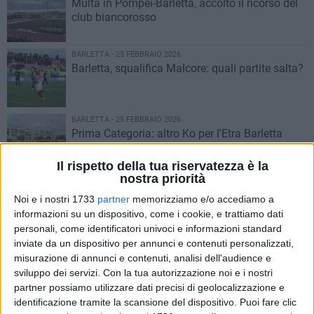
Multa in Pompei-Barletta, accolto il ricorso del
club biancorosso
BARLETTA - 25 FEBBRAIO 2026
Barletta, squalifica Malcore: quali partite salta?
BARLETTA - 25 FEBBRAIO 2026
Prima Categoria: altro Ko per l'Etra Barletta
Il rispetto della tua riservatezza è la
nostra priorità
BARLETTA - 24 FEBBRAIO 2026
Barletta Calcio, stangata per Malcore: cinque
Noi e i nostri 1733
partner
memorizziamo e/o accediamo a
giornate di squalifica
informazioni su un dispositivo, come i cookie, e trattiamo dati
personali, come identificatori univoci e informazioni standard
inviate da un dispositivo per annunci e contenuti personalizzati,
BARLETTA - 24 FEBBRAIO 2026
misurazione di annunci e contenuti, analisi dell'audience e
Prennuncio di ricorso dell'Afragolese, la
sviluppo dei servizi.
Con la tua autorizzazione noi e i nostri
posizione del Barletta 1922
partner possiamo utilizzare dati precisi di geolocalizzazione e
identificazione tramite la scansione del dispositivo. Puoi fare clic