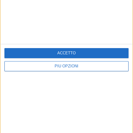
BARLETTA - 12 FEBBRAIO 2026
Terza Categoria: ancora sconfitte per New
Carpediem e Borgovilla
Precedente
1
...
3
4
5
6
7
...
ACCETTO
Successiva
PIÙ OPZIONI