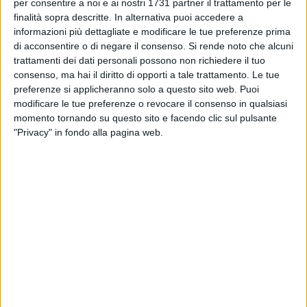
BARLETTA - 21 NOVEMBRE 2018
per consentire a noi e ai nostri 1731 partner il trattamento per le
Frantoio Muraglia Barletta, sconfitta per 70-66
finalità sopra descritte. In alternativa puoi accedere a
ad Altamura
informazioni più dettagliate e modificare le tue preferenze prima
di acconsentire o di negare il consenso.
Si rende noto che alcuni
trattamenti dei dati personali possono non richiedere il tuo
BARLETTA - 21 NOVEMBRE 2018
consenso, ma hai il diritto di opporti a tale trattamento. Le tue
La Rosito Barletta cede il passo alla
preferenze si applicheranno solo a questo sito web. Puoi
Pallacanestro Molfetta
modificare le tue preferenze o revocare il consenso in qualsiasi
momento tornando su questo sito e facendo clic sul pulsante
BARLETTA - 18 NOVEMBRE 2018
"Privacy" in fondo alla pagina web.
Frantoio Muraglia Barletta chiamato all'esame
contro la Federiciana Altamura
BARLETTA - 13 NOVEMBRE 2018
Il Frantoio Muraglia Barletta Basket debutta in
serie D con un successo
BARLETTA - 13 NOVEMBRE 2018
Cestistica Barletta sbanca al "PalaRusso",
contro Foggia finisce 69-92