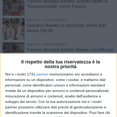
Frantoio Muraglia Barletta,​ scontro diretto al
“Palamarchiselli” contro Fasano
BARLETTA - 4 DICEMBRE 2018
Cestistica Barletta in scioltezza, contro Bari
finisce 100-58
BARLETTA - 4 DICEMBRE 2018
Frantoio Muraglia Barletta Basket, sconfitta per
84-71 a Lucera
Il rispetto della tua riservatezza è la
nostra priorità
BARLETTA - 2 DICEMBRE 2018
Barletta Basket a Lucera per tornare alla
Noi e i nostri 1731
partner
memorizziamo e/o accediamo a
vittoria
informazioni su un dispositivo, come i cookie, e trattiamo dati
personali, come identificatori univoci e informazioni standard
inviate da un dispositivo per annunci e contenuti personalizzati,
BARLETTA - 27 NOVEMBRE 2018
misurazione di annunci e contenuti, analisi dell'audience e
Stephens trascina la Cestistica Barletta, contro
sviluppo dei servizi.
Con la tua autorizzazione noi e i nostri
Brindisi finisce 59-79
partner possiamo utilizzare dati precisi di geolocalizzazione e
identificazione tramite la scansione del dispositivo. Puoi fare clic