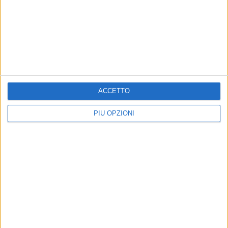
BARLETTA - 10 OTTOBRE 2018
Sconfitta all’esordio in serie D per il Barletta
Basket
Precedente
1
2
...
6
7
8
9
10
...
ACCETTO
Successiva
PIÙ OPZIONI