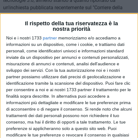
tecnologie 3.0, almeno stando a quanto riportato da
un'inchiesta pubblicata recentemente sul "Corriere della
Sera", fondata su studi americani, con particolari influenze
derivanti dalla scuola di Palo Alto.
Il rispetto della tua riservatezza è la
nostra priorità
Lo studio distingue socialità virtuale "seria", come quella da
Noi e i nostri 1733
partner
memorizziamo e/o accediamo a
adottare per comunicazioni lavorative, da quella "faceta",
informazioni su un dispositivo, come i cookie, e trattiamo dati
personali, come identificatori univoci e informazioni standard
come la pubblicazione dei selfie con amici. Le linee-guida
inviate da un dispositivo per annunci e contenuti personalizzati,
però vanno oltre la finalità del post o del tweet del caso, e si
misurazione di annunci e contenuti, analisi dell'audience e
rifanno a una griglia oraria rigida: ad esempio si scopre che
sviluppo dei servizi.
Con la tua autorizzazione noi e i nostri
il momento migliore per inviare una mail, a parità di
partner possiamo utilizzare dati precisi di geolocalizzazione e
necessità operative e di lavoro, sarebbe compreso tra l'alba e
identificazione tramite la scansione del dispositivo. Puoi fare clic
mezzogiorno. Siete dei blogger e non volete morire
per consentire a noi e ai nostri 1733 partner il trattamento per le
nell'anonimato della rete? Puntate la sveglia presto lunedì,
finalità sopra descritte. In alternativa puoi accedere a
informazioni più dettagliate e modificare le tue preferenze prima
venerdì e sabato, diffondete il vostro pensiero entro le 11 e
di acconsentire o di negare il consenso.
Si rende noto che alcuni
sarete meno sconosciuti.
trattamenti dei dati personali possono non richiedere il tuo
consenso, ma hai il diritto di opporti a tale trattamento. Le tue
Capitolo-svago: volete far conoscere le vostre opere, vite,
preferenze si applicheranno solo a questo sito web. Puoi
morti e miracoli ai vostri amici di Facebook? Fatelo dalle 6
modificare le tue preferenze o revocare il consenso in qualsiasi