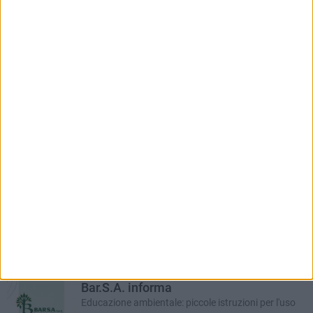
RUBRICHE AGGIORNATE DI RECENTE
Auto e motori
In collaborazione con Dibenedetto Automotive
Bar.S.A. informa
Educazione ambientale: piccole istruzioni per l'uso