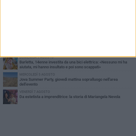
MERCOLEDÌ 5 AGOSTO
Barletta piange Gioacchino Dagnello: 64enne barlettano investito
all'alba a Trani
GIOVEDÌ 6 AGOSTO
Il ricordo di "Cecco", il benzinaio col sorriso: «Contava i giorni che
lo separavano dalla pensione»
VENERDÌ 7 AGOSTO
Incidente sulla 16 bis a Barletta, traffico bloccato verso Bari
DOMENICA 9 AGOSTO
Barletta, 14enne investita da una bici elettrica: «Nessuno mi ha
aiutata, mi hanno insultato e poi sono scappati»
MERCOLEDÌ 5 AGOSTO
Jova Summer Party, giovedì mattina sopralluogo nell'area
dell'evento
VENERDÌ 7 AGOSTO
Da estetista a imprenditrice: la storia di Mariangela Nevola