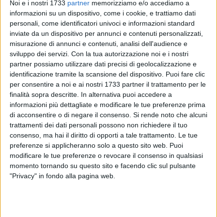
Noi e i nostri 1733
partner
memorizziamo e/o accediamo a
informazioni su un dispositivo, come i cookie, e trattiamo dati
personali, come identificatori univoci e informazioni standard
71
inviate da un dispositivo per annunci e contenuti personalizzati,
misurazione di annunci e contenuti, analisi dell'audience e
sviluppo dei servizi.
Con la tua autorizzazione noi e i nostri
partner possiamo utilizzare dati precisi di geolocalizzazione e
Pensando di nascondersi dietro lo schermo di un computer o
identificazione tramite la scansione del dispositivo. Puoi fare clic
di uno smartphone, e per questo di rimanere impuniti, sono
per consentire a noi e ai nostri 1733 partner il trattamento per le
tanti gli "odiatori" seriali che quotidianamente commentano
finalità sopra descritte. In alternativa puoi accedere a
informazioni più dettagliate e modificare le tue preferenze prima
con parole ricche di astio - fino ad arrivare a
insulti e
di acconsentire o di negare il consenso.
Si rende noto che alcuni
minacce
- le notizie che circolano sui social.
trattamenti dei dati personali possono non richiedere il tuo
consenso, ma hai il diritto di opporti a tale trattamento. Le tue
Il sindaco di Barletta
Cosimo Cannito
è stato nuovamente
preferenze si applicheranno solo a questo sito web. Puoi
attaccato sui social, come accade di frequente a
tanti
modificare le tue preferenze o revocare il consenso in qualsiasi
amministratori locali o personalità pubbliche
che si
momento tornando su questo sito e facendo clic sul pulsante
espongono attraverso i social network.
"Privacy" in fondo alla pagina web.
«Ho ritenuto opportuno segnalare alla Questura dei
ripetuti
commenti intimidatori e minatori
della signora Raffaella -