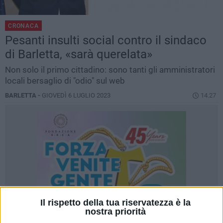
CRONACA
Pesanti insulti social contro il sindaco
di Barletta, «sarà querelata»
Non solo il primo cittadino: sono tanti gli amministratori
locali bersaglio di "odio" sul web
BARLETTA -
GIOVEDÌ 6 LUGLIO 2023
14.27
Il rispetto della tua riservatezza è la
nostra priorità