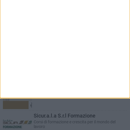
RUBRICHE AGGIORNATE DI RECENTE
Auto e motori
In collaborazione con Dibenedetto Automotive
Bar.S.A. informa
Educazione ambientale: piccole istruzioni per l'uso
Barletta Giuridica
A cura dell'associazione Avvocati Barletta
Sicur.a.l.a S.r.l Formazione
Corsi di formazione e crescita per il mondo del
lavoro