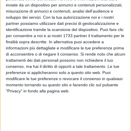
attraverso le app, che diventano immediatamente l'ottimale
inviate da un dispositivo per annunci e contenuti personalizzati,
sostitutivo di un prepotente dietista prêt-à-porter. L'identikit
misurazione di annunci e contenuti, analisi dell'audience e
dell'apporessico dipinge una sottile figura umana, che
sviluppo dei servizi.
Con la tua autorizzazione noi e i nostri
controlla costantemente i menu dei ristoranti prima di uscire
partner possiamo utilizzare dati precisi di geolocalizzazione e
a cena. L'offerta calorica viene studiata nei minimi dettagli,
identificazione tramite la scansione del dispositivo. Puoi fare clic
per ogni momento del giorno, in modo da porre un limite allo
per consentire a noi e ai nostri 1733 partner il trattamento per le
finalità sopra descritte. In alternativa puoi accedere a
spontaneo apporto quotidiano di cibo. I conteggi velocizzati
informazioni più dettagliate e modificare le tue preferenze prima
con le app, calcolano le calorie per cocktail, per spuntino,
di acconsentire o di negare il consenso.
Si rende noto che alcuni
biscotti, frutta e così via. L'apporessico si aggira nei
trattamenti dei dati personali possono non richiedere il tuo
supermercati, cellulare alla mano, con il dito che scorre
consenso, ma hai il diritto di opporti a tale trattamento. Le tue
veloce sullo schermo, in corsa verso la magrezza, il Don
preferenze si applicheranno solo a questo sito web. Puoi
Chisciotte new age ha finalmente trovato i suoi mulini a
modificare le tue preferenze o revocare il consenso in qualsiasi
vento. Il display non perdona, troppe calorie nel pane, forse
momento tornando su questo sito e facendo clic sul pulsante
"Privacy" in fondo alla pagina web.
meglio buttarsi sulle zollette di riso.
Di nascosto in quell'angolo dello smartphone
dell'apporessico, giacciono colpevoli gli strumenti della
maniacale voglia di magrezza, l'intuizione della malattia,
serpeggia ancora molto a fondo in qualche parte del