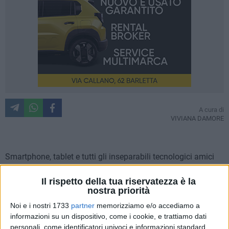
A cura di
VIVIANA DAMORE
Smartphone, tablet e tutti gli inseparabili tecnologici amici
dell'uomo del terzo millennio, nascondono impensabili
Il rispetto della tua riservatezza è la
insidie tra i loro numerosissimi vantaggi. Tra queste, le app
nostra priorità
del fitness e delle diete provocano irreparabili danni a chi ne
dovesse abusare. Il nuovo e patologico fenomeno
Noi e i nostri 1733
partner
memorizziamo e/o accediamo a
informazioni su un dispositivo, come i cookie, e trattiamo dati
dell'
apporessia
esaspera il bisogno di controllo calorico
personali, come identificatori univoci e informazioni standard