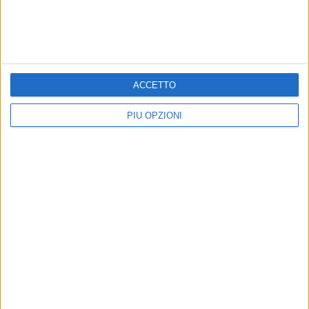
ACCETTO
PIÙ OPZIONI
Iscriviti alla Newsletter
Iscriviti
Iscrivendoti accetti i
termini
e la
privacy policy