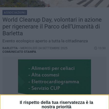
ASSOCIAZIONI
World Cleanup Day, volontari in azione
per rigenerare il Parco dell’Umanità di
Barletta
Evento ecologico aperto a tutta la cittadinanza
BARLETTA -
MERCOLEDÌ 24 SETTEMBRE 2025
13.50
COMUNICATO STAMPA
Il rispetto della tua riservatezza è la
nostra priorità