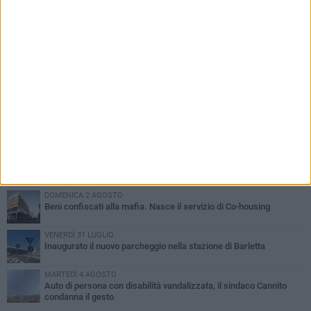
PIÙ LETTI QUESTA SETTIMANA
MERCOLEDÌ 5 AGOSTO
Barletta piange Gioacchino Dagnello: 64enne barlettano investito
all'alba a Trani
GIOVEDÌ 6 AGOSTO
Il ricordo di "Cecco", il benzinaio col sorriso: «Contava i giorni che
lo separavano dalla pensione»
MERCOLEDÌ 5 AGOSTO
Jova Summer Party, giovedì mattina sopralluogo nell'area
dell'evento
DOMENICA 2 AGOSTO
Beni confiscati alla mafia. Nasce il servizio di Co-housing
VENERDÌ 31 LUGLIO
Inaugurato il nuovo parcheggio nella stazione di Barletta
MARTEDÌ 4 AGOSTO
Auto di persona con disabilità vandalizzata, il sindaco Cannito
condanna il gesto