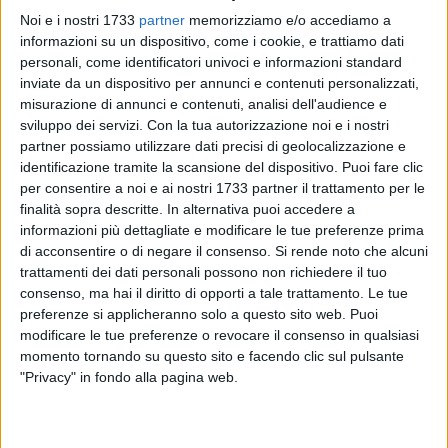
Noi e i nostri 1733
partner
memorizziamo e/o accediamo a
informazioni su un dispositivo, come i cookie, e trattiamo dati
personali, come identificatori univoci e informazioni standard
inviate da un dispositivo per annunci e contenuti personalizzati,
48
misurazione di annunci e contenuti, analisi dell'audience e
sviluppo dei servizi.
Con la tua autorizzazione noi e i nostri
partner possiamo utilizzare dati precisi di geolocalizzazione e
A Barletta i volontari scendono in campo per il
World
identificazione tramite la scansione del dispositivo. Puoi fare clic
per consentire a noi e ai nostri 1733 partner il trattamento per le
Cleanup Day 2025
, l'iniziativa mondiale dedicata alla cura
finalità sopra descritte. In alternativa puoi accedere a
degli spazi pubblici e alla promozione di una cittadinanza
informazioni più dettagliate e modificare le tue preferenze prima
attiva e responsabile. Giovedì 25 settembre alle ore 17:00
di acconsentire o di negare il consenso.
Si rende noto che alcuni
l'appuntamento è presso il Parco dell'Umanità, per un evento
trattamenti dei dati personali possono non richiedere il tuo
ecologico aperto a tutta la cittadinanza e finalizzato a
consenso, ma hai il diritto di opporti a tale trattamento. Le tue
rigenerare uno dei luoghi simbolo della città.
preferenze si applicheranno solo a questo sito web. Puoi
modificare le tue preferenze o revocare il consenso in qualsiasi
momento tornando su questo sito e facendo clic sul pulsante
Il Parco dell'Umanità rappresenta infatti un punto di
"Privacy" in fondo alla pagina web.
riferimento fondamentale per la comunità barlettana: uno
spazio verde vissuto da famiglie, giovani e anziani, che
necessita di attenzione e cura costante. Rigenerarlo significa