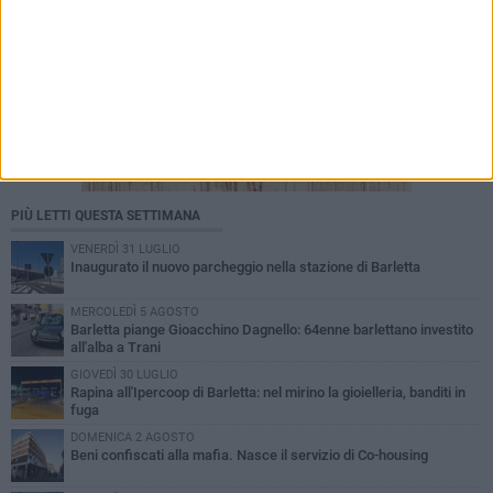
PIÙ LETTI QUESTA SETTIMANA
VENERDÌ 31 LUGLIO
Inaugurato il nuovo parcheggio nella stazione di Barletta
MERCOLEDÌ 5 AGOSTO
Barletta piange Gioacchino Dagnello: 64enne barlettano investito
all'alba a Trani
GIOVEDÌ 30 LUGLIO
Rapina all'Ipercoop di Barletta: nel mirino la gioielleria, banditi in
fuga
DOMENICA 2 AGOSTO
Beni confiscati alla mafia. Nasce il servizio di Co-housing