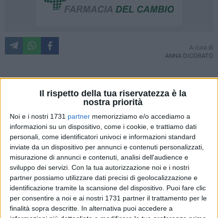
A cura di
ANNA DICORATO
La nutrizionista e divulgatrice scientifica barlettana Rosa
Il rispetto della tua riservatezza è la
nostra priorità
Carbone è in contatto e supporta da un anno una famiglia
palestinese di Gaza che si trova in situazione
Noi e i nostri 1731
partner
memorizziamo e/o accediamo a
informazioni su un dispositivo, come i cookie, e trattiamo dati
particolarmente critica: bambini orfani, di cui la piu piccola
personali, come identificatori univoci e informazioni standard
ha 4 anni, vivono in una tenda su un terreno in affitto e si
inviate da un dispositivo per annunci e contenuti personalizzati,
sostengono tramite i fondi di una raccolta fondi organizzata
misurazione di annunci e contenuti, analisi dell'audience e
dalla dott.ssa ad agosto scorso. L'attenzione mediatica sulle
sviluppo dei servizi.
Con la tua autorizzazione noi e i nostri
vicende di questa guerra e calata insieme alle donazioni ed è
partner possiamo utilizzare dati precisi di geolocalizzazione e
necessaria un'altra raccolta per assicurare a questa famiglia
identificazione tramite la scansione del dispositivo. Puoi fare clic
cibo, medicine e il terreno su cui si trova la tenda.
per consentire a noi e ai nostri 1731 partner il trattamento per le
finalità sopra descritte. In alternativa puoi accedere a