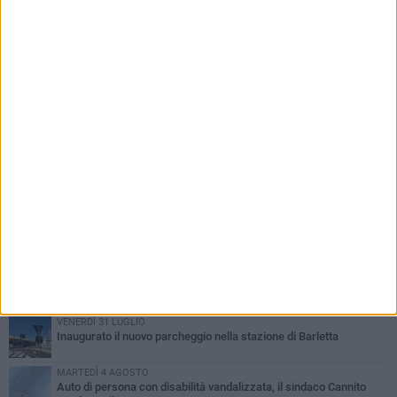
PIÙ LETTI QUESTA SETTIMANA
MERCOLEDÌ 5 AGOSTO
Barletta piange Gioacchino Dagnello: 64enne barlettano investito
all'alba a Trani
GIOVEDÌ 6 AGOSTO
Il ricordo di "Cecco", il benzinaio col sorriso: «Contava i giorni che
lo separavano dalla pensione»
MERCOLEDÌ 5 AGOSTO
Jova Summer Party, giovedì mattina sopralluogo nell'area
dell'evento
DOMENICA 2 AGOSTO
Beni confiscati alla mafia. Nasce il servizio di Co-housing
VENERDÌ 31 LUGLIO
Inaugurato il nuovo parcheggio nella stazione di Barletta
MARTEDÌ 4 AGOSTO
Auto di persona con disabilità vandalizzata, il sindaco Cannito