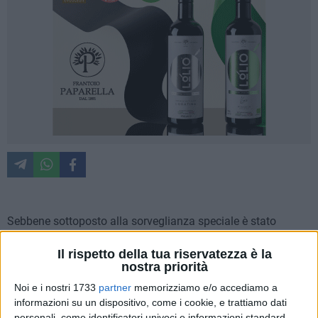
Sebbene sottoposto alla sorveglianza speciale è stato
sorpreso senza la carta precettiva e con un telefono cellulare
Il rispetto della tua riservatezza è la
a lui vietato. Dovrà difendersi dall'accusa di violazione degli
nostra priorità
obblighi inerenti la sorveglianza speciale di P.S., Antonio Di
Noi e i nostri 1733
partner
memorizziamo e/o accediamo a
Paola, 49enne di Barletta, arrestato nella tarda mattinata di
informazioni su un dispositivo, come i cookie, e trattiamo dati
ieri in quel centro dai Carabinieri del locale Nucleo
personali, come identificatori univoci e informazioni standard