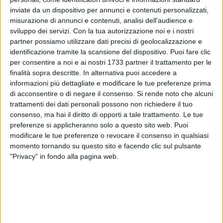
Radiomobile.
inviate da un dispositivo per annunci e contenuti personalizzati,
misurazione di annunci e contenuti, analisi dell'audience e
I militari, stavano redigendo un verbale di contestazione per
sviluppo dei servizi.
Con la tua autorizzazione noi e i nostri
una violazione al C.d.S. a carico di un parente del 49enne,
partner possiamo utilizzare dati precisi di geolocalizzazione e
quando quest'ultimo lo raggiungeva poiché contattato
identificazione tramite la scansione del dispositivo. Puoi fare clic
per consentire a noi e ai nostri 1733 partner il trattamento per le
telefonicamente dallo stesso conoscente. Giunto sul posto e
finalità sopra descritte. In alternativa puoi accedere a
riconosciuto dai militari che gli hanno chiesto la carta
informazioni più dettagliate e modificare le tue preferenze prima
precettiva, lo stesso riferiva che ne era sprovvisto. Il
di acconsentire o di negare il consenso.
Si rende noto che alcuni
successivo controllo ha consentito anche di rinvenire nella
trattamenti dei dati personali possono non richiedere il tuo
sua disponibilità un telefono cellulare che è stato sottoposto
consenso, ma hai il diritto di opporti a tale trattamento. Le tue
a sequestro. Tratto in arresto l'uomo è stato associato
preferenze si applicheranno solo a questo sito web. Puoi
presso la casa circondariale di Trani.
modificare le tue preferenze o revocare il consenso in qualsiasi
momento tornando su questo sito e facendo clic sul pulsante
"Privacy" in fondo alla pagina web.