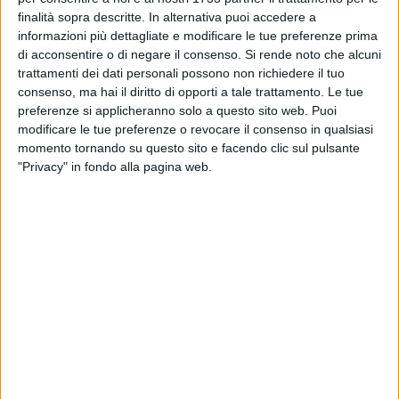
È possibile un'istruzione che non basi le sue performance
finalità sopra descritte. In alternativa puoi accedere a
solo sullo studi nozionistico? È possibile costruire
informazioni più dettagliate e modificare le tue preferenze prima
un'istruzione che lasci spazio alle passioni e al tempo libero,
di acconsentire o di negare il consenso.
Si rende noto che alcuni
in cui imparare diventa un piacere?
L'IISS Garrone ci dice
trattamenti dei dati personali possono non richiedere il tuo
con gran orgoglio di sì.
consenso, ma hai il diritto di opporti a tale trattamento. Le tue
preferenze si applicheranno solo a questo sito web. Puoi
modificare le tue preferenze o revocare il consenso in qualsiasi
momento tornando su questo sito e facendo clic sul pulsante
"Privacy" in fondo alla pagina web.