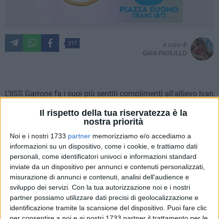
217
A cura di
GAIA PAOLILLO
L'IISS Garrone fa i suoi più sentiti complimenti all'allievo Ivan
Ilgrande della 3C O.P.C.P per la medaglia di bronzo agli
Il rispetto della tua riservatezza è la
europei di taekwondo in Croazia. Quello che stupisce e che si
nostra priorità
dimostra di grande attualità è che la scuola ha incoraggiato
Noi e i nostri 1733
partner
memorizziamo e/o accediamo a
e sostenuto i sogni del giovane campione, senza ostacolarlo
informazioni su un dispositivo, come i cookie, e trattiamo dati
e soprattutto senza reprime la passione che nutre Ivan. Più
personali, come identificatori univoci e informazioni standard
volte l'istituto in questione ha dimostrato, insieme a tutto il
inviate da un dispositivo per annunci e contenuti personalizzati,
personale, la sua innovatività nell'essere al passo con i
misurazione di annunci e contenuti, analisi dell'audience e
tempi e con le esigenze degli studenti, coniugando le attività
sviluppo dei servizi.
Con la tua autorizzazione noi e i nostri
partner possiamo utilizzare dati precisi di geolocalizzazione e
pratiche a quelle teoriche, attenzione e attualità.
identificazione tramite la scansione del dispositivo. Puoi fare clic
per consentire a noi e ai nostri 1733 partner il trattamento per le