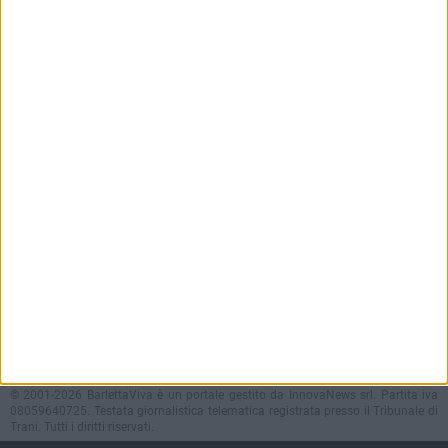
BARLETTAVIVA APP
Scarica l'applicazione per iPhone,
iPad e Android e ricevi notizie push
Contatti
Policy e Privacy
GOCITY NEWS PLATFORM
Notizie da
Barletta
Direttore
Antonio Quinto
© 2001-2026 BarlettaViva è un portale gestito da InnovaNews srl. Partita iva
08059640725. Testata giornalistica telematica registrata presso il Tribunale di
Trani. Tutti i diritti riservati.