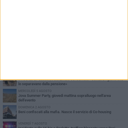
PIÙ LETTI QUESTA SETTIMANA
MERCOLEDÌ 5 AGOSTO
Barletta piange Gioacchino Dagnello: 64enne barlettano investito
all'alba a Trani
GIOVEDÌ 6 AGOSTO
Il ricordo di "Cecco", il benzinaio col sorriso: «Contava i giorni che
lo separavano dalla pensione»
MERCOLEDÌ 5 AGOSTO
Jova Summer Party, giovedì mattina sopralluogo nell'area
dell'evento
DOMENICA 2 AGOSTO
Beni confiscati alla mafia. Nasce il servizio di Co-housing
VENERDÌ 7 AGOSTO