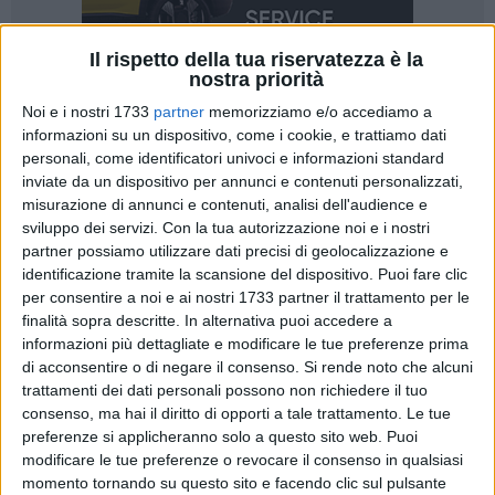
Il rispetto della tua riservatezza è la
nostra priorità
Noi e i nostri 1733
partner
memorizziamo e/o accediamo a
informazioni su un dispositivo, come i cookie, e trattiamo dati
10
personali, come identificatori univoci e informazioni standard
inviate da un dispositivo per annunci e contenuti personalizzati,
misurazione di annunci e contenuti, analisi dell'audience e
Una novità assoluta arriva nel panorama sportivo regionale:
sviluppo dei servizi.
Con la tua autorizzazione noi e i nostri
nasce
TUTTANALTRASTORIA
, la prima
social community
partner possiamo utilizzare dati precisi di geolocalizzazione e
identificazione tramite la scansione del dispositivo. Puoi fare clic
interamente dedicata al basket pugliese
. Un progetto
per consentire a noi e ai nostri 1733 partner il trattamento per le
innovativo,
pensato per i social network
, con l'obiettivo di
finalità sopra descritte. In alternativa puoi accedere a
connettere e valorizzare la grande comunità della palla a
informazioni più dettagliate e modificare le tue preferenze prima
spicchi in Puglia: società, giocatori, allenatori, arbitri,
di acconsentire o di negare il consenso.
Si rende noto che alcuni
dirigenti e appassionati.
trattamenti dei dati personali possono non richiedere il tuo
consenso, ma hai il diritto di opporti a tale trattamento. Le tue
Il nome scelto non è casuale: il cuore dell'iniziativa saranno
preferenze si applicheranno solo a questo sito web. Puoi
modificare le tue preferenze o revocare il consenso in qualsiasi
infatti le
storie
. Storie di chi ha contribuito e contribuisce a
momento tornando su questo sito e facendo clic sul pulsante
far crescere la pallacanestro pugliese, dai protagonisti in