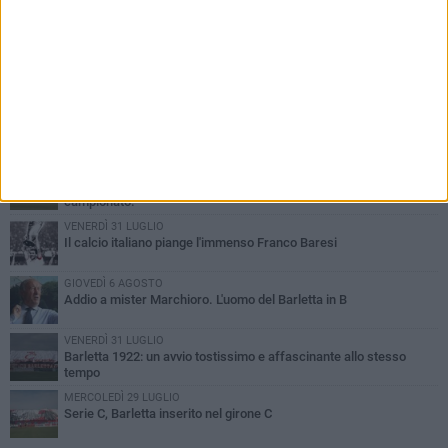
PIÙ LETTI QUESTA SETTIMANA
SABATO 1 AGOSTO
Poker di Da Silva, Barletta batte Soccer Trani 4-1 in amichevole
VENERDÌ 31 LUGLIO
Serie C Sky Wifi: fissate date e orari delle prime otto giornate di
campionato.
VENERDÌ 31 LUGLIO
Il calcio italiano piange l'immenso Franco Baresi
GIOVEDÌ 6 AGOSTO
Addio a mister Marchioro. L'uomo del Barletta in B
VENERDÌ 31 LUGLIO
Barletta 1922: un avvio tostissimo e affascinante allo stesso
tempo
MERCOLEDÌ 29 LUGLIO
Serie C, Barletta inserito nel girone C