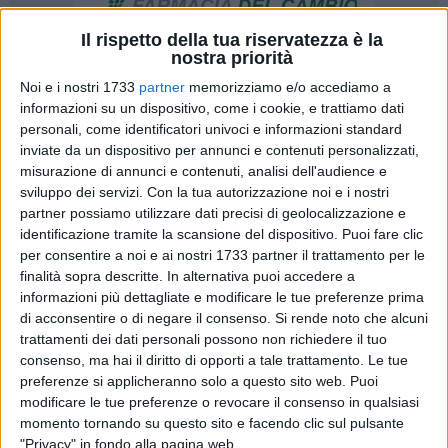
Il rispetto della tua riservatezza è la
nostra priorità
5
Noi e i nostri 1733
partner
memorizziamo e/o accediamo a
informazioni su un dispositivo, come i cookie, e trattiamo dati
personali, come identificatori univoci e informazioni standard
inviate da un dispositivo per annunci e contenuti personalizzati,
Emozioni a non finire. Comincia nel modo migliore la Poule
misurazione di annunci e contenuti, analisi dell'audience e
Promozione del Frantoio Muraglia Barletta Basket. I
sviluppo dei servizi.
Con la tua autorizzazione noi e i nostri
biancorossi espugnano, al termine di una gara dai vari volti,
partner possiamo utilizzare dati precisi di geolocalizzazione e
il ''PalaMelfi'' di Brindisi e salgono a quota 6 punti in
identificazione tramite la scansione del dispositivo. Puoi fare clic
classifica, in coabitazione con Calimera e Mesagne,
per consentire a noi e ai nostri 1733 partner il trattamento per le
finalità sopra descritte. In alternativa puoi accedere a
prossima avversaria.
informazioni più dettagliate e modificare le tue preferenze prima
di acconsentire o di negare il consenso.
Si rende noto che alcuni
Partenza di marca locale. Brindisi infatti, si sblocca grazie ai
trattamenti dei dati personali possono non richiedere il tuo
punti di Rizzo e Mastrapasqua. Carnicella e Murolo per la
consenso, ma hai il diritto di opporti a tale trattamento. Le tue
formazione barlettana, ma le triple di Botrugno e Ravenda
preferenze si applicheranno solo a questo sito web. Puoi
valgono il primo allungo dei brindisini(27-15). Nel secondo
modificare le tue preferenze o revocare il consenso in qualsiasi
quarto, l'Invicta arriva anche sul +15, ma Barletta riesce a
momento tornando su questo sito e facendo clic sul pulsante
"Privacy" in fondo alla pagina web.