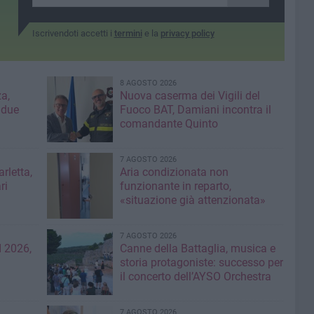
Iscrivendoti accetti i
termini
e la
privacy policy
8 AGOSTO 2026
a,
Nuova caserma dei Vigili del
 due
Fuoco BAT, Damiani incontra il
comandante Quinto
7 AGOSTO 2026
rletta,
Aria condizionata non
ri
funzionante in reparto,
«situazione già attenzionata»
7 AGOSTO 2026
 2026,
Canne della Battaglia, musica e
storia protagoniste: successo per
il concerto dell’AYSO Orchestra
7 AGOSTO 2026