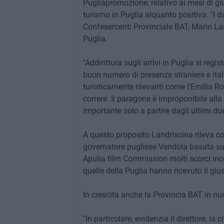
Pugliapromozione, relativo ai mesi di gi
turismo in Puglia alquanto positiva. "I d
Confesercenti Provinciale BAT, Mario Lan
Puglia.
"Addirittura sugli arrivi in Puglia si reg
buon numero di presenze straniere e italia
turisticamente rilevanti come l'Emilia 
correre. Il paragone è improponibile alla
importante solo a partire dagli ultimi du
A questo proposito Landriscina rileva co
governatore pugliese Vendola basata sull
Apulia film Commission molti scorci inco
quelle della Puglia hanno ricevuto il giu
In crescita anche la Provincia BAT in num
"In particolare, evidenzia il direttore, la