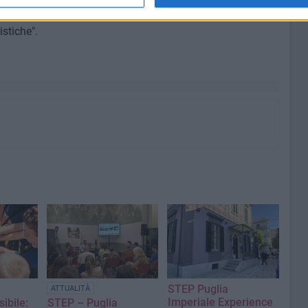
rogeneità, un unicum endogeno inarrivabile ed introvabile,
istiche".
STEP Puglia
ATTUALITÀ
Imperiale Experience
ibile:
STEP – Puglia