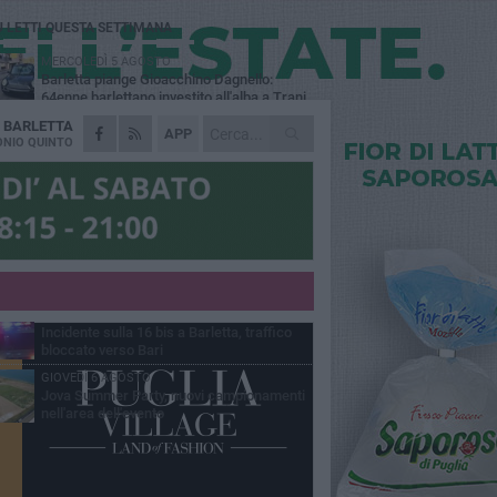
Ù LETTI QUESTA SETTIMANA
MERCOLEDÌ 5 AGOSTO
Barletta piange Gioacchino Dagnello:
64enne barlettano investito all'alba a Trani
A
BARLETTA
GIOVEDÌ 6 AGOSTO
APP
Il ricordo di "Cecco", il benzinaio col
NIO QUINTO
sorriso: «Contava i giorni che lo
paravano dalla pensione»
MERCOLEDÌ 5 AGOSTO
Jova Summer Party, giovedì mattina
sopralluogo nell'area dell'evento
DOMENICA 2 AGOSTO
Beni confiscati alla mafia. Nasce il servizio
di Co-housing
VENERDÌ 7 AGOSTO
Incidente sulla 16 bis a Barletta, traffico
bloccato verso Bari
GIOVEDÌ 6 AGOSTO
Jova Summer Party, nuovi campionamenti
nell'area dell'evento