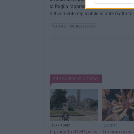
la Puglia rappresenta, pur nella sua ete
difficilmente replicabile in altre realtà tur
TURISMO
CONFESERCENTI
Altri contenuti a tema
TERRITORIO
EVENTI
Il progetto STEP porta
Turismo access