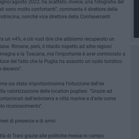
ugno/agosto 2022, ha scattato, invece, una fotografia del
ati sono molto confortanti", commenta il direttore della
driscina, nonché vice direttore della Confesercenti
istra un +4%, e ciò vuol dire che abbiamo recuperato un
ne. Rimane, però, il ritardo rispetto ad altre regioni
Romagna e la Toscana, ma l'importante è aver cominciato a
 luce del fatto che la Puglia ha assunto un ruolo turistico
e decenni".
me sia stata importantissima l'intuizione dell'ex
a valorizzazione delle location pugliesi. "Grazie ad
ntaminati dell'entroterra e città marine e d'arte come
sto riconoscimento".
eri di presenze e di arrivi.
 città di Trani grazie alle politiche messe in campo