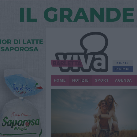
68.713
FANPAGE
HOME
NOTIZIE
SPORT
AGENDA