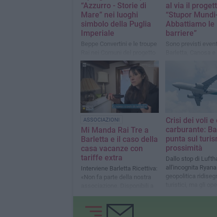
“Azzurro - Storie di
al via il proget
Mare” nei luoghi
“Stupor Mundi+
simbolo della Puglia
Abbattiamo le
Imperiale
barriere”
Beppe Convertini e le troupe
Sono previsti event
Rai nei Comuni del progetto
Barletta, Canosa e
per raccontare paesaggi,
Spinazzola
cultura, identità e patrimonio
turistico del territorio
Crisi dei voli e
ASSOCIAZIONI
carburante: Ba
Mi Manda Rai Tre a
punta sul turi
Barletta e il caso della
prossimità
casa vacanze con
tariffe extra
Dallo stop di Luft
all'incognita Ryanair
Interviene Barletta Ricettiva:
geopolitica ridisegn
«Non fa parte della nostra
turistici, ma gli ope
associazione. Disponibili a
restano positivi
offrire un soggiorno in città
alla turista coinvolta»