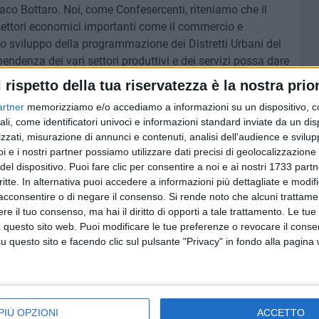
co Bottaro. Noi, come Confesercenti, riteniamo che il
settori economici importanti come il commercio e
 lo sviluppo della programmazione dei Distretti Urbani del
ndenza dei vari settori produttivi e dei servizi possa dare
l rispetto della tua riservatezza è la nostra prior
artner
memorizziamo e/o accediamo a informazioni su un dispositivo, c
ra il direttore, c'è ancora molto da lavorare anche se il
ali, come identificatori univoci e informazioni standard inviate da un di
 perché lavora più su un turismo culturale avendo città
zzati, misurazione di annunci e contenuti, analisi dell'audience e svilupp
Canosa che potrebbero fare molto di più.
i e i nostri partner possiamo utilizzare dati precisi di geolocalizzazione 
del dispositivo. Puoi fare clic per consentire a noi e ai nostri 1733 partn
 turismo inteso quale ricettività credo che non vadano
critte. In alternativa puoi accedere a informazioni più dettagliate e modif
sviluppo della loro programmazione.
acconsentire o di negare il consenso.
Si rende noto che alcuni trattamen
e il tuo consenso, ma hai il diritto di opporti a tale trattamento. Le tue
 questo sito web. Puoi modificare le tue preferenze o revocare il conse
 essere inteso come fenomeno complesso che coinvolge
questo sito e facendo clic sul pulsante "Privacy" in fondo alla pagina
e di un territorio e, come tale, non può fare a meno di un
la offerta di servizi al visitatore che vanno
ordinate, sicure, in cui passeggiare, divertirsi, visitare
i, deve far parte di una offerta unitaria ed integrata,
PIÙ OPZIONI
ACCETTO
storiche, culturali, di valorizzazione di usi e costumi di cui