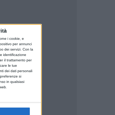
ità
ome i cookie, e
spositivo per annunci
o dei servizi.
Con la
e identificazione
er il trattamento per
icare le tue
ti dei dati personali
 preferenze si
nso in qualsiasi
 web.