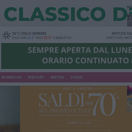
PI
26
°C
CIELO SERENO
NOTIZIE D
32.5°
OGGI MIN
25.5°
MAX
A
BARLETTA
DIRETTORE
ANTO
se
RUBRICHE
IREPORT
METEO
VIDEO