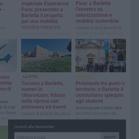
Pass: a Barletta
to
Imperiale Experience
l'incontro su
 -
Pass: presentato a
valorizzazione e
Barletta il progetto
mobilità sostenibile
per una mobilità
turistica integrata
L'evento si terrà giovedì 25
i a
giugno, dalle ore 10 alle ore
Il progetto punta a costruire
13, presso la Biblioteca Ex
una destinazione turistica
Cantina Sperimentale -
connessa, sostenibile e
Palazzina Reichlin di
competitiva
Barletta
 caro
LA CITTÀ
SPECIALE
rletta
Turismo a Barletta,
Pedalando tra gusto e
smo di
numeri in
territorio: a Barletta il
chiaroscuro: fiducia
cicloturismo spiegato
nella ripresa con
agli studenti
hansa
primavera ed eventi
: la crisi
Successo per il primo bike
a i flussi
tour 2026 promosso da
L'analisi di Barletta Ricettiva
ratori
Bikerently coi ragazzi
dell’ITET Cassandro Fermi
Iscriviti alla Newsletter
Nervi
Iscriviti