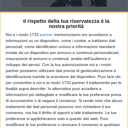
Il rispetto della tua riservatezza è la
nostra priorità
Noi e i nostri 1733
partner
memorizziamo e/o accediamo a
informazioni su un dispositivo, come i cookie, e trattiamo dati
Il primo semestre del 2012 ha confermato l'andamento
personali, come identificatori univoci e informazioni standard
negativo delle strutture alberghiere delle Province di Bari e
inviate da un dispositivo per annunci e contenuti personalizzati,
Bat. I dati raccolti dagli hotel associati alla Federalberghi
misurazione di annunci e contenuti, analisi dell'audience e
Bari-Bat registrano una forte contrazione del fatturato con
sviluppo dei servizi.
Con la tua autorizzazione noi e i nostri
un -20% di media, rispetto allo stesso periodo dello scorso
partner possiamo utilizzare dati precisi di geolocalizzazione e
anno. A fronte di pochissime strutture che limitano il calo tra
identificazione tramite la scansione del dispositivo. Puoi fare clic
-6 e -8%, la maggioranza contabilizza un -20/-25% con casi
per consentire a noi e ai nostri 1733 partner il trattamento per le
finalità sopra descritte. In alternativa puoi accedere a
che raggiungono -30% e anche -40%. Il tasso di occupazione
informazioni più dettagliate e modificare le tue preferenze prima
delle camere si attesta mediamente sul -13% con punte
di acconsentire o di negare il consenso.
Si rende noto che alcuni
negative che raggiungono -40%.
trattamenti dei dati personali possono non richiedere il tuo
consenso, ma hai il diritto di opporti a tale trattamento. Le tue
Il quadro dei dati ci riporta una sensibile diminuzione delle
preferenze si applicheranno solo a questo sito web. Puoi
tariffe medie adottate provocando, di conseguenza, una
modificare le tue preferenze o revocare il consenso in qualsiasi