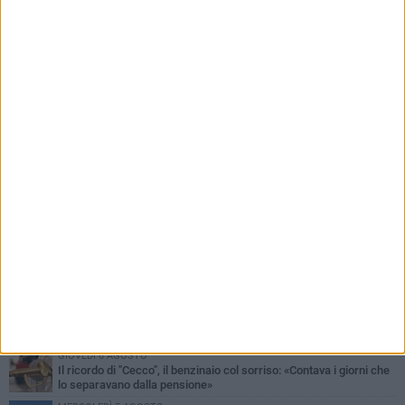
PIÙ LETTI QUESTA SETTIMANA
MERCOLEDÌ 5 AGOSTO
Barletta piange Gioacchino Dagnello: 64enne barlettano investito
all'alba a Trani
GIOVEDÌ 6 AGOSTO
Il ricordo di "Cecco", il benzinaio col sorriso: «Contava i giorni che
lo separavano dalla pensione»