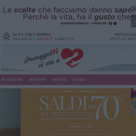
PI
24.5
°C
CIELO SERENO
NOTIZIE D
32.5°
OGGI MIN
24.5°
MAX
A
BARLETTA
DIRETTORE
ANTO
se
RUBRICHE
IREPORT
METEO
VIDEO