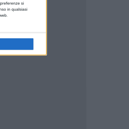
 preferenze si
nso in qualsiasi
 web.