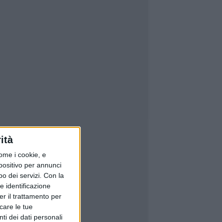
ità
ome i cookie, e
spositivo per annunci
o dei servizi.
Con la
e identificazione
er il trattamento per
icare le tue
ti dei dati personali