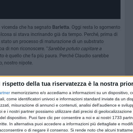
ca vicenda che ha segnato
Barletta
. Oggi resta lo sgomento
alcosa si stava incrinando già da tempo. Perché, prima di
'è stato un processo di maturazione di un substrato
pa di non riconoscere. "
Sarebbe potuto capitare a
esto è quello che fa più paura. Perché Claudio sarebbe
o, nostro nipote.
l rispetto della tua riservatezza è la nostra prior
e
per colpire alcuni organi vitali.
L'autopsia sul corpo di
artner
memorizziamo e/o accediamo a informazioni su un dispositivo, c
rne la morte è stato uno shock emorragico. Dopo aver
ali, come identificatori univoci e informazioni standard inviate da un di
ella prova di preselezione per Allievi finanzieri, nella sua
zzati, misurazione di annunci e contenuti, analisi dell'audience e svilupp
usioni di sangue, ma non sono bastate. Prima di essere
i e i nostri partner possiamo utilizzare dati precisi di geolocalizzazione 
etta, era riverso a terra nei pressi del castello, a qualche
del dispositivo. Puoi fare clic per consentire a noi e ai nostri 1733 partn
critte. In alternativa puoi accedere a informazioni più dettagliate e modif
acconsentire o di negare il consenso.
Si rende noto che alcuni trattamen