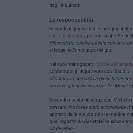
dagli inquirenti.
Le responsabilità
Secondo il giudice per le indagini prelim
l'accoltellamento
, poi messo in atto da I
Dibenedetto colpiva Lasala con un pugno
si legge nell'ordinanza del gip.
Nel suo interrogatorio,
Michele Dibenede
confermato il litigio avuto con Claudio 
allontanava correndo a piedi. Io per anda
arrivavo quasi vicino al bar "Le Muse" q
Secondo questa ricostruzione, Michele n
pensare che fosse stato accoltellato
», h
appreso della notizia solo la mattina do
quel ragazzo su BarlettaViva ed io sono 
un diverbio
».