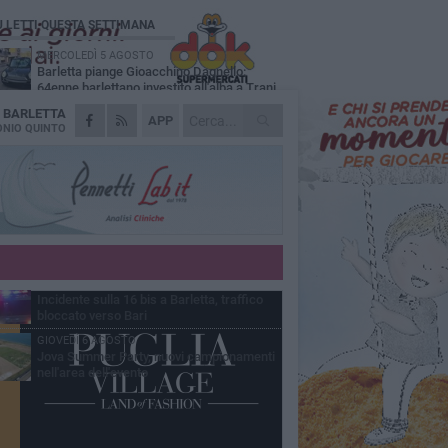
Ù LETTI QUESTA SETTIMANA
MERCOLEDÌ 5 AGOSTO
Barletta piange Gioacchino Dagnello:
64enne barlettano investito all'alba a Trani
A
BARLETTA
GIOVEDÌ 6 AGOSTO
APP
Il ricordo di "Cecco", il benzinaio col
NIO QUINTO
sorriso: «Contava i giorni che lo
paravano dalla pensione»
MERCOLEDÌ 5 AGOSTO
Jova Summer Party, giovedì mattina
sopralluogo nell'area dell'evento
DOMENICA 2 AGOSTO
Beni confiscati alla mafia. Nasce il servizio
di Co-housing
VENERDÌ 7 AGOSTO
Incidente sulla 16 bis a Barletta, traffico
bloccato verso Bari
GIOVEDÌ 6 AGOSTO
Jova Summer Party, nuovi campionamenti
nell'area dell'evento