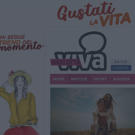
68.713
FANPAGE
HOME
NOTIZIE
SPORT
AGENDA