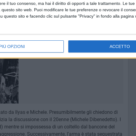
 Dibenedetto
si trovano in custodia cautelare in carcere.
e il tuo consenso, ma hai il diritto di opporti a tale trattamento. Le tue
 questo sito web. Puoi modificare le tue preferenze o revocare il conse
i della Procura con l'ipotesi di
omicidio volontario
questo sito e facendo clic sul pulsante "Privacy" in fondo alla pagina
costruzioni effettuate sino ad ora, infatti, tutto sarebbe
cale del centro storico, come testimoniano le
immagini di
PIÙ OPZIONI
ACCETTO
2 FOTO
iato da Ilyas e Michele. Presumibilmente gli chiedono di
inizia la discussione con il 20enne (Michele Dibenedetto). I
d) mentre si impossessa di un coltello dal bancone del
l'aggressione. Successivamente, l'arma è stata sequestrata