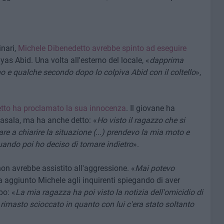
inari,
Michele Dibenedetto avrebbe spinto ad eseguire
lyas Abid. Una volta all'esterno del locale, «
dapprima
 e qualche secondo dopo lo colpiva Abid con il coltello
»,
tto ha proclamato la sua innocenza
. Il giovane ha
Lasala, ma ha anche detto: «
Ho visto il ragazzo che si
re a chiarire la situazione (...) prendevo la mia moto e
uando poi ho deciso di tornare indietro
».
on avrebbe assistito all'aggressione. «
Mai potevo
a aggiunto Michele agli inquirenti spiegando di aver
po: «
La mia ragazza ha poi visto la notizia dell'omicidio di
rimasto scioccato in quanto con lui c'era stato soltanto