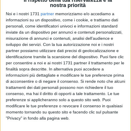
nostra priorità
Noi e i nostri 1731
partner
memorizziamo e/o accediamo a
informazioni su un dispositivo, come i cookie, e trattiamo dati
personali, come identificatori univoci e informazioni standard
inviate da un dispositivo per annunci e contenuti personalizzati,
misurazione di annunci e contenuti, analisi dell'audience e
Ancora supermercati nel mirino a Barletta. Venerdì sera è
sviluppo dei servizi.
Con la tua autorizzazione noi e i nostri
partner possiamo utilizzare dati precisi di geolocalizzazione e
toccato al "Dok" di via Barberini, non nuovo a questo genere
identificazione tramite la scansione del dispositivo. Puoi fare clic
di episodi, essere oggetto di una rapina: poco prima
per consentire a noi e ai nostri 1731 partner il trattamento per le
dell'orario di chiusura due malviventi, armati di taglierino e
finalità sopra descritte. In alternativa puoi accedere a
con volti occultati da passamontagna, hanno fatto irruzione
informazioni più dettagliate e modificare le tue preferenze prima
nel market mentre all'interno dello stesso vi erano ancora
di acconsentire o di negare il consenso.
Si rende noto che alcuni
diversi clienti, e con la forza si sono impadroniti dei cassetti
trattamenti dei dati personali possono non richiedere il tuo
dei registratori di cassa, contenenti denaro contante, dandosi
consenso, ma hai il diritto di opporti a tale trattamento. Le tue
preferenze si applicheranno solo a questo sito web. Puoi
poi alla fuga a bordo di un ciclomotore parcheggiato
modificare le tue preferenze o revocare il consenso in qualsiasi
all'esterno dell'attività commerciale. Resta al momento
momento tornando su questo sito e facendo clic sul pulsante
ignota la somma della refurtiva, nessun ferito tra gli utenti
"Privacy" in fondo alla pagina web.
dell'esercizio e i cassieri.