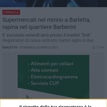
CRONACA
Supermercati nel mirino a Barletta,
rapina nel quartiere Barberini
E' successo venerdì sera presso il market "Dok".
Registratori di cassa sottratti, hanno agito in due
BARLETTA -
DOMENICA 28 APRILE 2013
17.54
Il rispetto della tua riservatezza è la