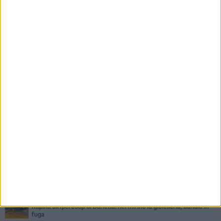
PIÙ LETTI QUESTA SETTIMANA
VENERDÌ 31 LUGLIO
Inaugurato il nuovo parcheggio nella stazione di Barletta
MERCOLEDÌ 5 AGOSTO
Barletta piange Gioacchino Dagnello: 64enne barlettano investito
all'alba a Trani
GIOVEDÌ 30 LUGLIO
Rapina all'Ipercoop di Barletta: nel mirino la gioielleria, banditi in
fuga