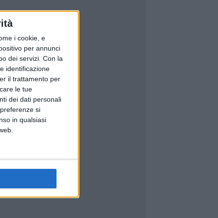
ità
ome i cookie, e
spositivo per annunci
o dei servizi.
Con la
e identificazione
er il trattamento per
icare le tue
ti dei dati personali
 preferenze si
nso in qualsiasi
 web.