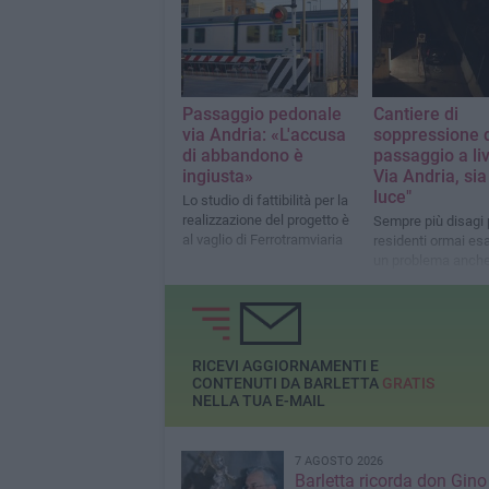
Passaggio pedonale
Cantiere di
via Andria: «L'accusa
soppressione 
di abbandono è
passaggio a liv
ingiusta»
Via Andria, sia
luce"
Lo studio di fattibilità per la
realizzazione del progetto è
Sempre più disagi p
al vaglio di Ferrotramviaria
residenti ormai esa
un problema anche
sicurezza
RICEVI AGGIORNAMENTI E
CONTENUTI DA BARLETTA
GRATIS
NELLA TUA E-MAIL
7 AGOSTO 2026
Barletta ricorda don Gino