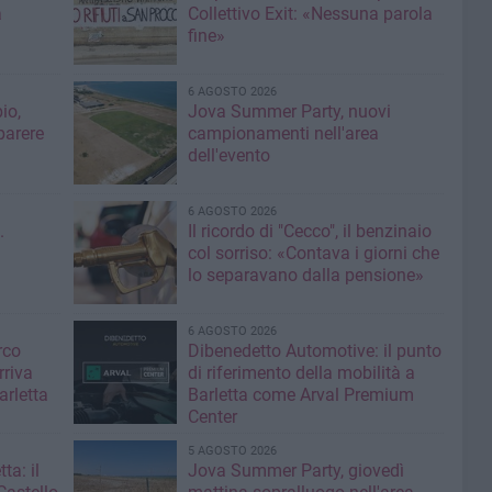
a
Collettivo Exit: «Nessuna parola
fine»
6 AGOSTO 2026
io,
Jova Summer Party, nuovi
parere
campionamenti nell'area
dell'evento
6 AGOSTO 2026
.
Il ricordo di "Cecco", il benzinaio
col sorriso: «Contava i giorni che
lo separavano dalla pensione»
6 AGOSTO 2026
rco
Dibenedetto Automotive: il punto
rriva
di riferimento della mobilità a
arletta
Barletta come Arval Premium
Center
5 AGOSTO 2026
ta: il
Jova Summer Party, giovedì