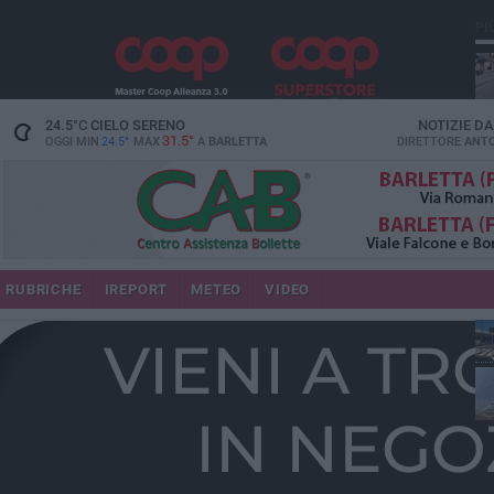
PI
24.5
°C
CIELO SERENO
NOTIZIE D
31.5°
OGGI MIN
24.5°
MAX
A
BARLETTA
DIRETTORE
ANTO
se
RUBRICHE
IREPORT
METEO
VIDEO