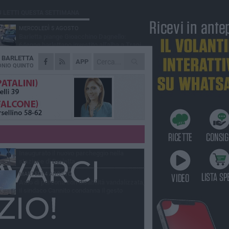
Ù LETTI QUESTA SETTIMANA
MERCOLEDÌ 5 AGOSTO
Barletta piange Gioacchino Dagnello:
64enne barlettano investito all'alba a Trani
A
BARLETTA
GIOVEDÌ 6 AGOSTO
APP
Il ricordo di "Cecco", il benzinaio col
NIO QUINTO
sorriso: «Contava i giorni che lo
paravano dalla pensione»
MERCOLEDÌ 5 AGOSTO
Jova Summer Party, giovedì mattina
sopralluogo nell'area dell'evento
DOMENICA 2 AGOSTO
Beni confiscati alla mafia. Nasce il servizio
di Co-housing
VENERDÌ 31 LUGLIO
Inaugurato il nuovo parcheggio nella
stazione di Barletta
MARTEDÌ 4 AGOSTO
Auto di persona con disabilità vandalizzata,
il sindaco Cannito condanna il gesto