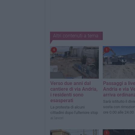
Altri contenuti a tema
4
1
Verso due anni dal
Passaggi a live
cantiere di via Andria,
Andria e via V
i residenti sono
arriva ordinan
esasperati
Sarà istituito il divi
sosta con rimozion
La protesta di alcuni
ore 0.00 alle 24.00
cittadini dopo l'ulteriore stop
ai lavori
1