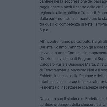
cantiere per la soppressione dei passaggi 
raggiungere a piedi il centro della città,
regionale alla Mobilità e Trasporti, è una
dalle parti, riunitesi per monitorare lo s
tra quelli di competenza di Rete Ferroviar
S.p.a..
All'incontro hanno partecipato, fra gli al
Barletta Cosimo Cannito con gli assesso
l'avvocato Anna Campese in rappresentan
Direzione Investimenti Programmi Soppr
Calogero Parla e Giuseppe Marta, Direttore
di Ferrotramviaria Massimo Nitti e il re
Fabietti. Interesse della Regione e dell'
interferisca con i progetti di Ferrotramvia
l'esigenza di rispettare le scadenze previ
Dal canto suo il sindaco di Barletta ha r
cantiere e, dunque, della chiusura dell'a