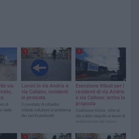
1
1
llo via
Lavori in via Andria e
Esenzione tributi per i
eneto,
via Callano, residenti
residenti di via Andria
za
in protesta
e via Callano: arriva la
proposta
eto di
Il comitato di cittadini
e dalle
chiede soluzioni al problema
Coalizione Civica: «Che si
dei varchi pedonali
dia subito seguito ai lavori di
realizzazione del varco»
1