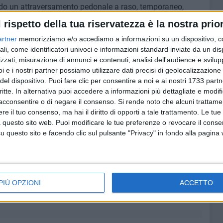
zando un attraversamento pedonale a raso, temporaneo,
via Andria e via Filannino. La richiesta è stata accolta dal
l rispetto della tua riservatezza è la nostra prior
ti ed è stato concordato che della progettazione e della
artner
memorizziamo e/o accediamo a informazioni su un dispositivo, c
 Barletta. L'ente ora provvederà a redigere un progetto che
ali, come identificatori univoci e informazioni standard inviate da un di
are. L'idea è quella di perfezionare una proposta
zzati, misurazione di annunci e contenuti, analisi dell'audience e svilupp
rco nell'area adiacente l'ex distributore di carburanti in
i e i nostri partner possiamo utilizzare dati precisi di geolocalizzazione 
le attraversamento è diventato in questo momento possibile
del dispositivo. Puoi fare clic per consentire a noi e ai nostri 1733 partn
 scorso, il servizio ferroviario lungo la tratta Andria –
critte. In alternativa puoi accedere a informazioni più dettagliate e modif
tramviaria, è sospeso e, con esso, anche i pericoli legati
acconsentire o di negare il consenso.
Si rende noto che alcuni trattamen
e il tuo consenso, ma hai il diritto di opporti a tale trattamento. Le tue
 questo sito web. Puoi modificare le tue preferenze o revocare il conse
questo sito e facendo clic sul pulsante "Privacy" in fondo alla pagina
ei lavori sono stati chiesti dal sindaco Cannito ai
ato che sono in corso le attività propedeutiche allo
ispettare i termini contrattuali all'appaltatore. Richiesta,
sore Giannini.
PIÙ OPZIONI
ACCETTO