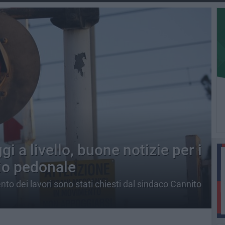
 a livello, buone notizie per i
io pedonale
to dei lavori sono stati chiesti dal sindaco Cannito