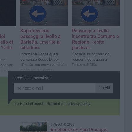
Soppressione
Passaggi a livello:
del
passaggi a livello a
incontro tra Comune e
ello di
Barletta, «merito ai
Regione, «esito
 "fatta
cittadini»
positivo»
Interviene il consigliere
Domani un incontro coi
comunale Rocco Dileo:
residenti della zona a
er i
«Presto una nuova viabilità e
Palazzo di Città
sperati:
maggiore sicurezza»
 per la
Iscriviti alla Newsletter
Iscriviti
Iscrivendoti accetti i
termini
e la
privacy policy
6 AGOSTO 2026
Ampliamento San Procopio,