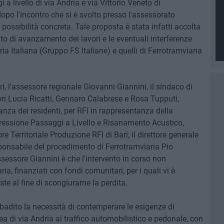
a livello di via Andria e via Vittorio Veneto di
 dopo l'incontro che si è svolto presso l'assessorato
 possibilità concreta. Tale proposta è stata infatti accolta
tato di avanzamento dei lavori e le eventuali interferenze
ia Italiana (Gruppo FS Italiane) e quelli di Ferrotramviaria
tri, l'assessore regionale Giovanni Giannini, il sindaco di
ri Lucia Ricatti, Gennaro Calabrese e Rosa Tupputi,
za dei residenti, per RFI in rappresentanza della
essione Passaggi a Livello e Risanamento Acustico,
 Territoriale Produzione RFI di Bari; il direttore generale
sponsabile del procedimento di Ferrotramviaria Pio
assessore Giannini è che l'intervento in corso non
ria, finanziati con fondi comunitari, per i quali vi è
ste al fine di scongiurarne la perdita.
ibadito la necessità di contemperare le esigenze di
rea di via Andria al traffico automobilistico e pedonale, con