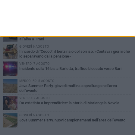
PIÙ LETTI QUESTA SETTIMANA
MERCOLEDÌ 5 AGOSTO
Barletta piange Gioacchino Dagnello: 64enne barlettano investito
all'alba a Trani
GIOVEDÌ 6 AGOSTO
Il ricordo di "Cecco", il benzinaio col sorriso: «Contava i giorni che
lo separavano dalla pensione»
VENERDÌ 7 AGOSTO
Incidente sulla 16 bis a Barletta, traffico bloccato verso Bari
MERCOLEDÌ 5 AGOSTO
Jova Summer Party, giovedì mattina sopralluogo nell'area
dell'evento
VENERDÌ 7 AGOSTO
Da estetista a imprenditrice: la storia di Mariangela Nevola
GIOVEDÌ 6 AGOSTO
Jova Summer Party, nuovi campionamenti nell'area dell'evento