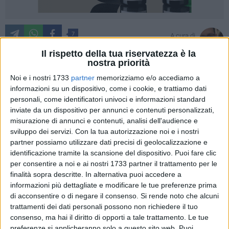
7
A cura di
GIUSEPPE SCHIAVONE
Il rispetto della tua riservatezza è la
nostra priorità
Noi e i nostri 1733
partner
memorizziamo e/o accediamo a
Una scuola di formazione sociale e spirituale. È questo lo
informazioni su un dispositivo, come i cookie, e trattiamo dati
scopo di
"Scuola Cattedrale''
che avrà inizio lunedì 30
personali, come identificatori univoci e informazioni standard
inviate da un dispositivo per annunci e contenuti personalizzati,
gennaio presso la
Parrocchia di Sant'Andrea.
Grazie alla
misurazione di annunci e contenuti, analisi dell'audience e
sinergia tra il Parroco e Arciprete della Basilica Concattedrale
sviluppo dei servizi.
Con la tua autorizzazione noi e i nostri
Don Francesco Fruscio e l'associazione
'Cercasi un fine'
del
partner possiamo utilizzare dati precisi di geolocalizzazione e
sacerdote e filosofo don Matteo Losapio è stato possibile
identificazione tramite la scansione del dispositivo. Puoi fare clic
organizzare una serie di incontri che uniscano al meglio un
per consentire a noi e ai nostri 1733 partner il trattamento per le
binomio tanto insistente quanto necessario:
la chiesa e la
finalità sopra descritte. In alternativa puoi accedere a
politica come ricerca del bene comune
, in un periodo di
informazioni più dettagliate e modificare le tue preferenze prima
di acconsentire o di negare il consenso.
Si rende noto che alcuni
delicati scontri post-pandemici.
trattamenti dei dati personali possono non richiedere il tuo
consenso, ma hai il diritto di opporti a tale trattamento. Le tue
Dalle parole di
don Matteo
preferenze si applicheranno solo a questo sito web. Puoi