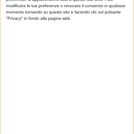
Losapio
comprendiamo
modificare le tue preferenze o revocare il consenso in qualsiasi
meglio il perché di questa
momento tornando su questo sito e facendo clic sul pulsante
iniziativa: «La fine dell'Impero
"Privacy" in fondo alla pagina web.
Romano ha comportato anche
la fine delle istituzioni
scolastiche pubbliche. Un
periodo di crisi e di incertezza ha caratterizzato l'Europa fra
lo sfaldamento di antiche istituzioni, l'invasione e l'approdo
di nuove popolazioni, la costituzione di altri presidi
territoriali. In molte città europee, fra il VI e il XII secolo,
vengono a formarsi le Scuole Cattedrali. Presidi gestiti da
religiosi, chierici, monaci e vescovi con l'intento di preservare
la cultura, di tramandare e annunciare il Vangelo in un
mondo profondamente in crisi. Scuole di pensieri venutesi a
costituire intorno all'unica istituzione ancora solida rimasta
nelle città: la cattedrale. Da questo presidio locale, dalle
Scuole Cattedrali sparse per tutta Europa, nasceranno in
seguito le Università e, passo dopo passo, rifioriranno le arti,
la scienza, la tecnica. Una sapienza umana e sociale che ha