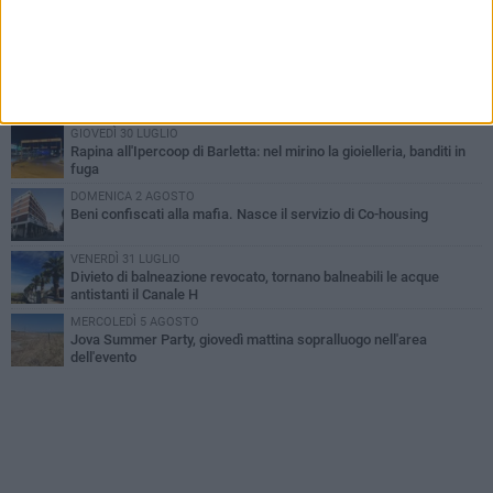
VENERDÌ 31 LUGLIO
Inaugurato il nuovo parcheggio nella stazione di Barletta
MERCOLEDÌ 5 AGOSTO
Barletta piange Gioacchino Dagnello: 64enne barlettano investito
all'alba a Trani
GIOVEDÌ 30 LUGLIO
Rapina all'Ipercoop di Barletta: nel mirino la gioielleria, banditi in
fuga
DOMENICA 2 AGOSTO
Beni confiscati alla mafia. Nasce il servizio di Co-housing
VENERDÌ 31 LUGLIO
Divieto di balneazione revocato, tornano balneabili le acque
antistanti il Canale H
MERCOLEDÌ 5 AGOSTO
Jova Summer Party, giovedì mattina sopralluogo nell'area
dell'evento