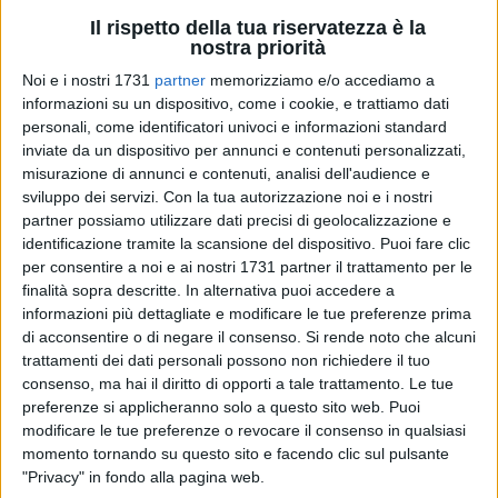
Il rispetto della tua riservatezza è la
Il tasso di disoccupazione in Italia non si ferma più. Nei
nostra priorità
giorni scorsi l'Istat ha diffuso l'ennesimo "bollettino di
Noi e i nostri 1731
partner
memorizziamo e/o accediamo a
guerra". I giovani ancora i più colpiti: quasi il 30% dei ragazzi
informazioni su un dispositivo, come i cookie, e trattiamo dati
non ha un lavoro. Lievitano i numeri di disoccupazione
personali, come identificatori univoci e informazioni standard
maschile e femminile e calano quelli dei lavoratori nelle
inviate da un dispositivo per annunci e contenuti personalizzati,
grandi imprese che a febbraio sono diminuiti dello 0,7%. E
misurazione di annunci e contenuti, analisi dell'audience e
ancora, la piaga diffusa del "lavoro nero" in piccole realtà
sviluppo dei servizi.
Con la tua autorizzazione noi e i nostri
partner possiamo utilizzare dati precisi di geolocalizzazione e
dove non vengono osservate le più elementari norme sulla
identificazione tramite la scansione del dispositivo. Puoi fare clic
sicurezza. "La crisi economica, a differenza di quello che ci
per consentire a noi e ai nostri 1731 partner il trattamento per le
vogliono far credere, è tutt'altro – commenta Luigi
finalità sopra descritte. In alternativa puoi accedere a
Antonucci, segretario generale della Cgil Bat – che alle
informazioni più dettagliate e modificare le tue preferenze prima
nostre spalle. Bisogna fare subito qualcosa".
di acconsentire o di negare il consenso.
Si rende noto che alcuni
trattamenti dei dati personali possono non richiedere il tuo
E così, in occasione dello sciopero generale indetto dalla Cgil
consenso, ma hai il diritto di opporti a tale trattamento. Le tue
preferenze si applicheranno solo a questo sito web. Puoi
a livello nazionale per protestare contro il Governo
modificare le tue preferenze o revocare il consenso in qualsiasi
Berlusconi che in soli trentaquattro mesi è riuscito ad
momento tornando su questo sito e facendo clic sul pulsante
impoverire il Paese, venerdì 6 maggio i rappresentanti del
"Privacy" in fondo alla pagina web.
sindacato provinciale organizzeranno una manifestazione a