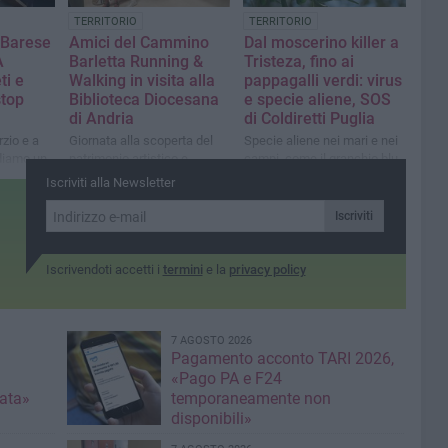
TERRITORIO
TERRITORIO
l Barese
Amici del Cammino
Dal moscerino killer a
A
Barletta Running &
Tristeza, fino ai
ti e
Walking in visita alla
pappagalli verdi: virus
stop
Biblioteca Diocesana
e specie aliene, SOS
di Andria
di Coldiretti Puglia
zio e a
Giornata alla scoperta del
Specie aliene nei mari e nei
diamo un
patrimonio artistico e
campi, come il granchio blu
re
storico del territorio grazie
“killer dei mari”
Iscriviti alla Newsletter
ti”
all'associazione Fiori
D'Acciaio
Iscriviti
Iscrivendoti accetti i
termini
e la
privacy policy
7 AGOSTO 2026
Pagamento acconto TARI 2026,
«Pago PA e F24
nata»
temporaneamente non
disponibili»