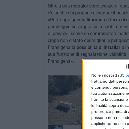
Oltre a una maggior conoscenza di questa
c'è anche chi propone di variare il posiz
«Purtroppo q
uesta litoranea è terra di n
parcheggio selvaggio sulla sabbia mentre
di privacy - scrive un camminatore barlet
cippo non è stato dei migliori e per que
Francigena la
possibilità di installarlo 
sua funzione di segnalazione, visibilità,
Francigena».
I
Noi e i nostri 1733
p
trattiamo dati person
e contenuti personali
tua autorizzazione no
tramite la scansione 
le finalità sopra des
preferenze prima di 
possono non richieder
applicheranno solo a