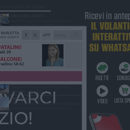
Ù LETTI QUESTA SETTIMANA
MERCOLEDÌ 5 AGOSTO
Barletta piange Gioacchino Dagnello:
64enne barlettano investito all'alba a Trani
A
BARLETTA
GIOVEDÌ 6 AGOSTO
APP
Il ricordo di "Cecco", il benzinaio col
NIO QUINTO
sorriso: «Contava i giorni che lo
paravano dalla pensione»
MERCOLEDÌ 5 AGOSTO
Jova Summer Party, giovedì mattina
sopralluogo nell'area dell'evento
DOMENICA 2 AGOSTO
Beni confiscati alla mafia. Nasce il servizio
di Co-housing
VENERDÌ 31 LUGLIO
Inaugurato il nuovo parcheggio nella
stazione di Barletta
MARTEDÌ 4 AGOSTO
Auto di persona con disabilità vandalizzata,
il sindaco Cannito condanna il gesto