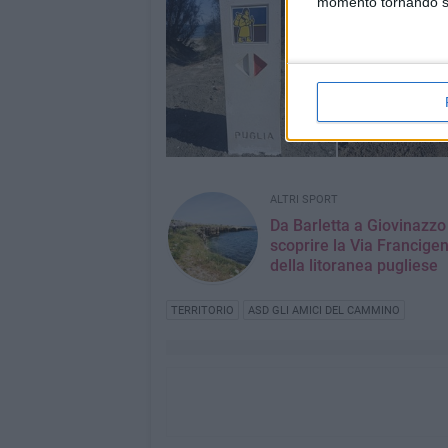
momento tornando su 
ALTRI SPORT
Da Barletta a Giovinazzo
scoprire la Via Francige
della litoranea pugliese
TERRITORIO
ASD GLI AMICI DEL CAMMINO