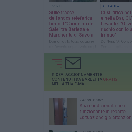
EVENTI
ATTUALITÀ
Sulle tracce
Crisi idrica ne
dell'antica teleferica:
e nella Bat, CI
torna il "Cammino del
Levante: “Olive
Sale" tra Barletta e
rischio con lo 
Margherita di Savoia
irriguo”
Domenica la terza edizione
De Noia: “Al Consor
dell’evento organizzato dagli
Pentassuglia chie
"Amici del Cammino"
incontro per valuta
soluzioni e interven
RICEVI AGGIORNAMENTI E
CONTENUTI DA BARLETTA
GRATIS
NELLA TUA E-MAIL
7 AGOSTO 2026
Aria condizionata non
funzionante in reparto,
«situazione già attenzio