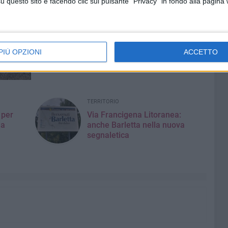
questo sito e facendo clic sul pulsante "Privacy" in fondo alla pagina
PIÙ OPZIONI
ACCETTO
TERRITORIO
 per
Via Francigena Litoranea:
na
anche Barletta nella nuova
segnaletica