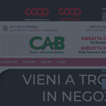
PI
35
°C
CIELO SERENO
NOTIZIE D
31.5°
OGGI MIN
24.5°
MAX
A
BARLETTA
DIRETTORE
ANTO
se
RUBRICHE
IREPORT
METEO
VIDEO