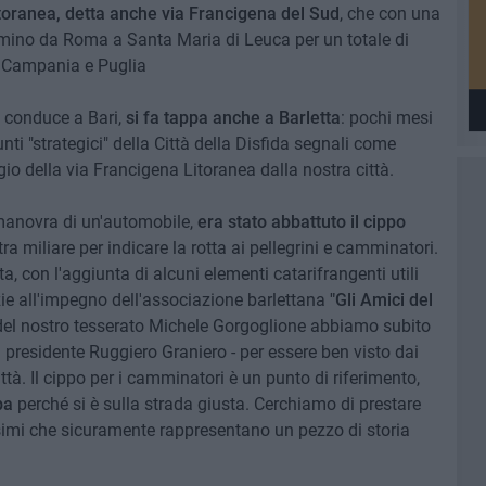
toranea, detta anche via Francigena del Sud
, che con una
mino da Roma a Santa Maria di Leuca per un totale di
, Campania e Puglia
 conduce a Bari,
si fa tappa anche a Barletta
: pochi mesi
unti "strategici" della Città della Disfida segnali come
io della via Francigena Litoranea dalla nostra città.
manovra di un'automobile,
era stato abbattuto il cippo
a miliare per indicare la rotta ai pellegrini e camminatori.
a, con l'aggiunta di alcuni elementi catarifrangenti utili
razie all'impegno dell'associazione barlettana
"Gli Amici del
 del nostro tesserato Michele Gorgoglione abbiamo subito
il presidente Ruggiero Graniero - per essere ben visto dai
ttà. Il cippo per i camminatori è un punto di riferimento,
pa
perché si è sulla strada giusta. Cerchiamo di prestare
simi che sicuramente rappresentano un pezzo di storia