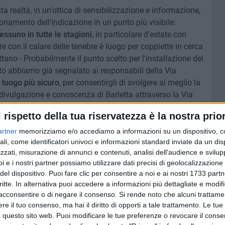
 realtà, in un'ottica di sensibilizzazione e informazione,
ionamento dell'indicazione in un punto più visibile:
essuno in tutte le stagioni
, in particolare d'estate con
 con il calare delle tenebre è luogo per coppiette in cerca
tano - Probabilmente il punto scelto per l'installazione del
sto abbiamo già segnalato ai responsabili della Via
in luogo più sicuro
, per consentirgli di svolgere al meglio la
 divulgazione e conoscenza di Barletta attraverso la Via
l rispetto della tua riservatezza è la nostra prior
artner
memorizziamo e/o accediamo a informazioni su un dispositivo, c
ali, come identificatori univoci e informazioni standard inviate da un di
zzati, misurazione di annunci e contenuti, analisi dell'audience e svilupp
i e i nostri partner possiamo utilizzare dati precisi di geolocalizzazione 
del dispositivo. Puoi fare clic per consentire a noi e ai nostri 1733 partn
critte. In alternativa puoi accedere a informazioni più dettagliate e modif
acconsentire o di negare il consenso.
Si rende noto che alcuni trattamen
e il tuo consenso, ma hai il diritto di opporti a tale trattamento. Le tue
 questo sito web. Puoi modificare le tue preferenze o revocare il conse