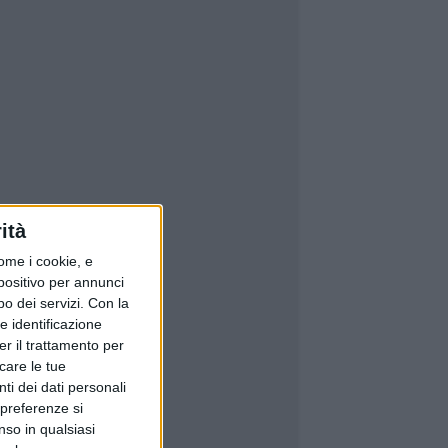
ità
ome i cookie, e
spositivo per annunci
o dei servizi.
Con la
e identificazione
er il trattamento per
icare le tue
ti dei dati personali
 preferenze si
nso in qualsiasi