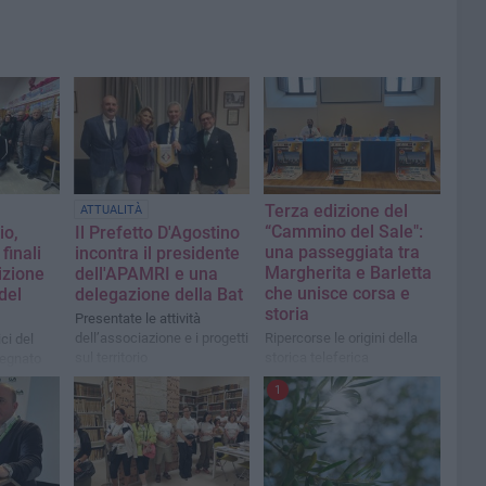
Terza edizione del
ATTUALITÀ
“Cammino del Sale":
io,
Il Prefetto D'Agostino
una passeggiata tra
finali
incontra il presidente
Margherita e Barletta
izione
dell'APAMRI e una
che unisce corsa e
del
delegazione della Bat
storia
Presentate le attività
dell’associazione e i progetti
Ripercorse le origini della
ci del
sul territorio
storica teleferica
egnato
1
 a