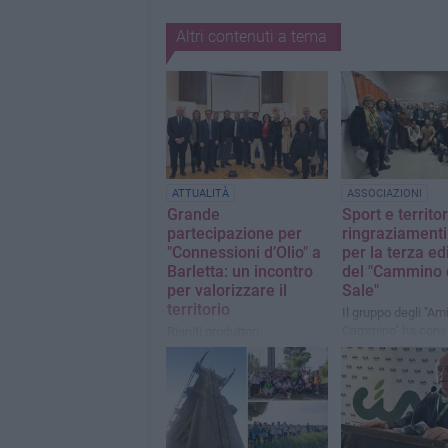
Altri contenuti a tema
ATTUALITÀ
ASSOCIAZIONI
Grande
Sport e territor
partecipazione per
ringraziamenti 
"Connessioni d’Olio" a
per la terza ed
Barletta: un incontro
del "Cammino 
per valorizzare il
Sale"
territorio
Il gruppo degli "Ami
Cammino" ha cons
Riuniti produttori,
riconoscimenti a
imprenditori, associazioni di
Michele Grimaldi e
categoria e istituzioni
Pino Curci