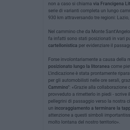
non a caso si chiama
via Francigena Li
serie di varianti completa un lungo cam
930 km attraversando tre regioni: Lazio
Nel cammino che da Monte Sant'Angelo
fa infatti sono stati posizionati in vari p
cartellonistica
per evidenziare il passagg
Forse involontariamente a causa della 
posizionato lungo la litoranea
come pietr
L'indicazione è stata prontamente riparat
per gli automobilisti nelle ore serali, g
Cammino"
: «Grazie alla collaborazione
provveduto a rimetterlo in piedi - scrive 
pellegrini di passaggio verso la nostra ci
un
incoraggiamento a terminare la tap
attenzione a questi simboli importantis
molto lontana del nostro territorio».