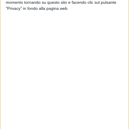
considerata la
Porta d'Oriente
.
momento tornando su questo sito e facendo clic sul pulsante
"Privacy" in fondo alla pagina web.
In azione gli inviati del programma:
Monica Caradonna
racconterà la ricchezza dei piatti tipici del territorio,
muovendosi tra
Corato
e
Acquaviva delle Fonti
nel Barese,
Fasano
in provincia di Brindisi, e poi
Vernole
nel Leccese
sino a Taranto.
Lorenzo Branchetti
guiderà il pubblico nei borghi più
suggestivi:
Troia, Barletta, Conversano, Fasano e Massafra
.
Elisa Silvestrin
farà vivere le meravigliose spiagge e gli
scenari naturalistici da
Rodi Garganico a Bisceglie,
da
Carovigno a Manduria e Patù
.
L'esperto di sentieri
Francesco Gasparri
seguirà i percorsi più
incantevoli di
Molfetta, Brindisi e Taranto
mentre
Valentina
Caruso
mostrerà le bellezze di
Siponto e Lecce
.