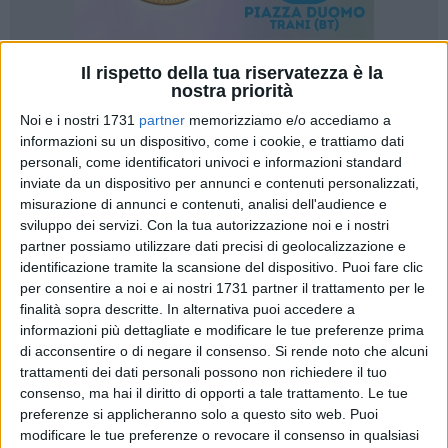
Il rispetto della tua riservatezza è la
147
nostra priorità
Noi e i nostri 1731
partner
memorizziamo e/o accediamo a
informazioni su un dispositivo, come i cookie, e trattiamo dati
La
Puglia
sarà protagonista assoluta delle prossime cinque
personali, come identificatori univoci e informazioni standard
inviate da un dispositivo per annunci e contenuti personalizzati,
puntate di
"Camper
", il programma di mezzogiorno di Rai 1
misurazione di annunci e contenuti, analisi dell'audience e
condotto da
Marcello Masi.
sviluppo dei servizi.
Con la tua autorizzazione noi e i nostri
partner possiamo utilizzare dati precisi di geolocalizzazione e
Una terra straordinaria, sempre più meta di viaggiatori
identificazione tramite la scansione del dispositivo. Puoi fare clic
provenienti da ogni angolo del mondo alla ricerca di bellezza
per consentire a noi e ai nostri 1731 partner il trattamento per le
ed emozioni.
finalità sopra descritte. In alternativa puoi accedere a
informazioni più dettagliate e modificare le tue preferenze prima
di acconsentire o di negare il consenso.
Si rende noto che alcuni
Da oggi al 12 luglio
i telespettatori potranno conoscere la
trattamenti dei dati personali possono non richiedere il tuo
storia antica dei borghi, i colori delle spiagge assolate, i
consenso, ma hai il diritto di opporti a tale trattamento. Le tue
sapori della gastronomia e tutto ciò che rende unica la
preferenze si applicheranno solo a questo sito web. Puoi
regione, che per la sua posizione nel
Mediterraneo
è
modificare le tue preferenze o revocare il consenso in qualsiasi