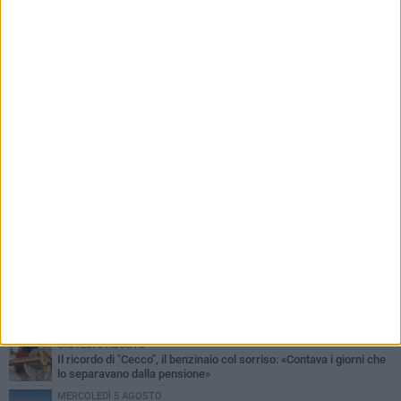
PIÙ LETTI QUESTA SETTIMANA
MERCOLEDÌ 5 AGOSTO
Barletta piange Gioacchino Dagnello: 64enne barlettano investito
all'alba a Trani
GIOVEDÌ 6 AGOSTO
Il ricordo di "Cecco", il benzinaio col sorriso: «Contava i giorni che
lo separavano dalla pensione»
MERCOLEDÌ 5 AGOSTO